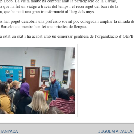
p Deop. La visita també ha comptat amb la participació de la Carme,
a que ha fet un viatge a través del temps i el recorregut del barri de la
a, que ha patit una gran transformació al llarg dels anys.
s han pogut descobrir una professió sovint poc coneguda i ampliar la mirada d
a Barceloneta mentre han fet una pràctica de llengua.
ha estat un èxit i ha acabat amb un esmorzar gentilesa de l’organització d’OEPB
STANYADA
JUGUEM A L’AULA