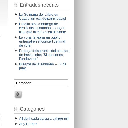
Entrades recents
La Setmana del Llibre en
Català: un èxit de participació!
Emotiu acte d’entrega de
certificats a l’alumnat d’origen
filipí que fa cursos en dissabte
n
La coral fa vibrar un públic
entregat en el concert de final
de curs
Entrega dels premis del concurs
de frases fetes “Si l’encertes,
l’endevines”
El repte de la setmana – 17 de
juny
Categories
t
l
A l'abril cada paraula val per mil
a
Any Carner