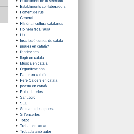
Establiment de la setmana
Establiments col·laboradors
Foment de l'ús
General
HIstòria i cultura catalanes
Ho hem fet a l'aula
I tu
Inscripció cursos de català
jugues en català?
l'endevines
llegir en català
Música en català
Organitzacions
Parlar en català
Pere Calders en català
poesia en català
Ruta llibreries
Sant Jordi
SEE
Setmana de la poesia
Si l'encertes
Totjoc
Treball en xarxa
Trobada amb autor