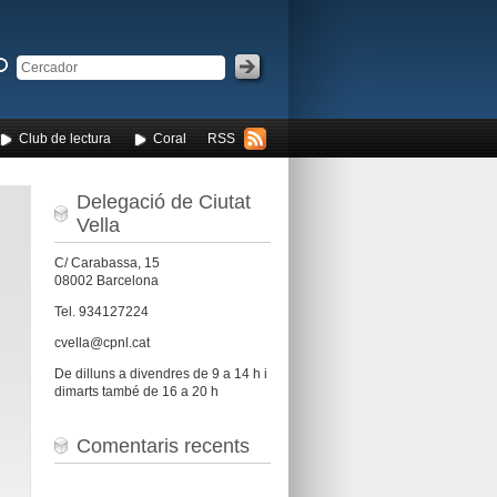
Club de lectura
Coral
RSS
Delegació de Ciutat
Vella
C/ Carabassa, 15
08002 Barcelona
Tel. 934127224
cvella@cpnl.cat
De dilluns a divendres de 9 a 14 h i
dimarts també de 16 a 20 h
Comentaris recents