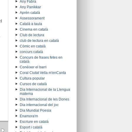
Any Fabra
Any Panikkar
Aprèn català
Assessorament
el
Català a taula
Cinema en català
.
Club de lectura
club de lectura en català
Còmic en català
concurs català
Concurs de frases fetes en
català
Conèixer el barri
Coral Ciutat Vella m'enCanta
Cultura popular
Cursos de català
Dia Internacional de la Llengua
materna
Dia Internacional de les Dones
Dia internacional del joc
Dia Mundial Poesia
Enamora'm
Escriure en català
Esport i català