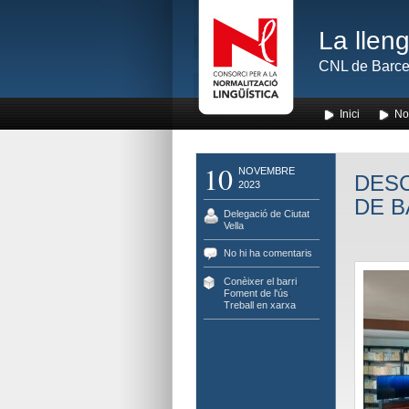
La lleng
CNL de Barce
Inici
No
10
NOVEMBRE
DESC
2023
DE 
Delegació de Ciutat
Vella
No hi ha comentaris
Conèixer el barri
,
Foment de l'ús
,
Treball en xarxa