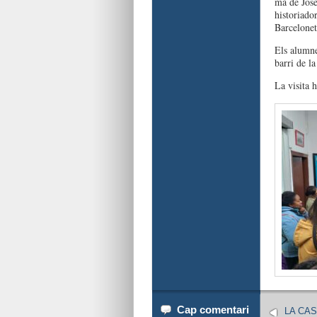
mà de Jose
historiador
Barcelonet
Els alumne
barri de l
La visita 
Cap comentari
LA CA