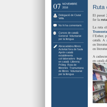
07
NOVEMBRE
Ruta 
2016
El passat 
Delegació de Ciutat
Vella
ruta 
fer la
No hi ha comentaris
La ruta el
Tramuntan
Cursos de català
,
l’Esther, 
General
,
Voluntariat
per la llengua
català. A
en literatu
Abracadabra llibres
,
en literat
Activitat fora de l'aula
,
Aprèn català
,
establiments
A cadascun
col·laboradors
,
llegir
en català d
en català
,
Llibreria
Pròleg
,
Ruta de
llibreries
,
Tramuntana
de llibres
,
Voluntariat
per la llengua