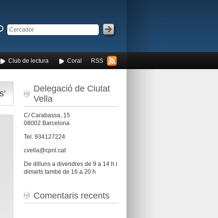
Club de lectura
Coral
RSS
Delegació de Ciutat
s’
Vella
C/ Carabassa, 15
08002 Barcelona
Tel. 934127224
cvella@cpnl.cat
De dilluns a divendres de 9 a 14 h i
dimarts també de 16 a 20 h
Comentaris recents