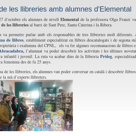
de les llibreries amb alumnes d’Elemental
Elemental
27 d’octubre els alumnes de nivell
de la professora Olga Franzi v
de les llibreries
al barri de Sant Pere, Santa Caterina i la Ribera.
s va permetre parlar amb els responsables de tres llibreries molt diferents.
a de llibres
, establiment especialitzat en llibres descatalogats i de segona m
propietària i exalumna del CPNL, els va fer algunes recomanacions de llibres 
Abracadabra
,
l’alumnat va poder descobrir les activitats i les últimes noveta
Pròleg
ra infantil i juvenil. La ruta va acabar dins de la llibreria
, especialitza
ura femenina des de fa 25 anys.
a de les llibreries, els alumnes van poder conversar en català i descobrir llibres
e la mà d’experts llibreters.