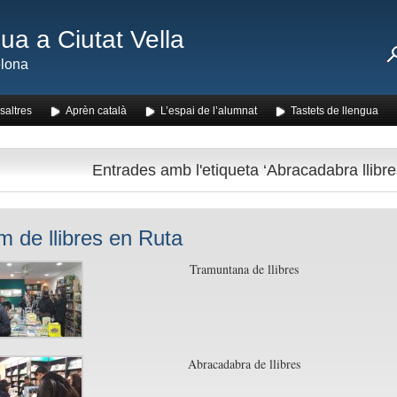
ua a Ciutat Vella
lona
saltres
Aprèn català
L’espai de l’alumnat
Tastets de llengua
Entrades amb l'etiqueta ‘Abracadabra llibre
m de llibres en Ruta
Tramuntana de llibres
Abracadabra de llibres