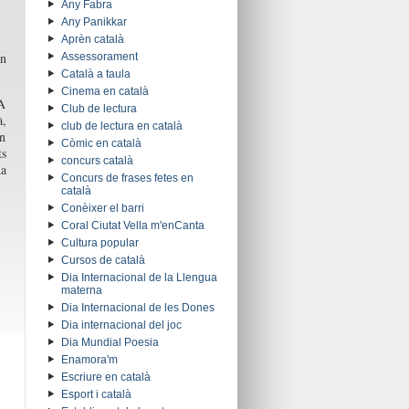
Any Fabra
Any Panikkar
Aprèn català
an
Assessorament
Català a taula
Cinema en català
 A
Club de lectura
à,
club de lectura en català
en
Còmic en català
ts
concurs català
da
Concurs de frases fetes en
català
Conèixer el barri
Coral Ciutat Vella m'enCanta
Cultura popular
Cursos de català
Dia Internacional de la Llengua
materna
Dia Internacional de les Dones
Dia internacional del joc
Dia Mundial Poesia
Enamora'm
Escriure en català
Esport i català