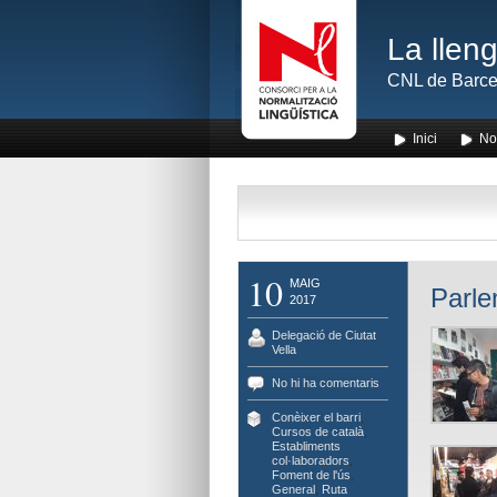
La lleng
CNL de Barce
Inici
No
10
MAIG
Parle
2017
Delegació de Ciutat
Vella
No hi ha comentaris
Conèixer el barri
,
Cursos de català
,
Establiments
col·laboradors
,
Foment de l'ús
,
General
,
Ruta