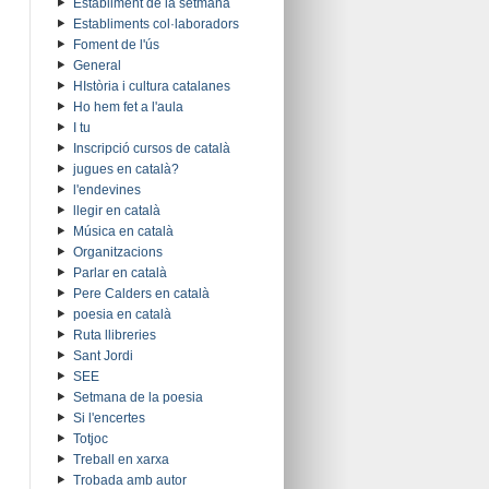
Establiment de la setmana
Establiments col·laboradors
Foment de l'ús
General
HIstòria i cultura catalanes
Ho hem fet a l'aula
I tu
Inscripció cursos de català
jugues en català?
l'endevines
llegir en català
Música en català
Organitzacions
Parlar en català
Pere Calders en català
poesia en català
Ruta llibreries
Sant Jordi
SEE
Setmana de la poesia
Si l'encertes
Totjoc
Treball en xarxa
Trobada amb autor