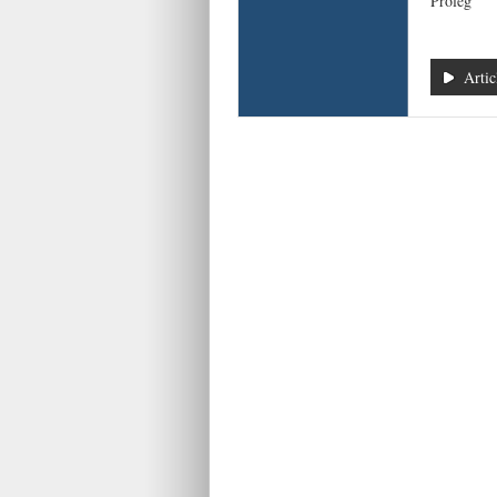
Pròleg
Artic