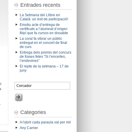
Entrades recents
La Setmana del Llibre en
Català: un èxit de participació!
Emotiu acte d’entrega de
certificats a l’alumnat d’origen
filipí que fa cursos en dissabte
La coral fa vibrar un públic
entregat en el concert de final
de curs
Entrega dels premis del concurs
de frases fetes “Si l’encertes,
l’endevines”
El repte de la setmana – 17 de
juny
e
s
.
Categories
A l'abril cada paraula val per mil
Any Carner