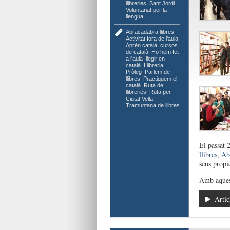
llibreries
,
Sant Jordi
,
Voluntariat per la
llengua
Abracadabra llibres
,
Activitat fora de l'aula
,
Aprèn català
,
cursos
de català
,
Ho hem fet
a l'aula
,
llegir en
català
,
Llibreria
Pròleg
,
Parlem de
llibres
,
Practiquem el
català
,
Ruta de
llibreries
,
Ruta per
Ciutat Vella
,
Tramuntana de llibres
El passat 
llibres
,
Ab
seus propi
Amb aquesta
Artic