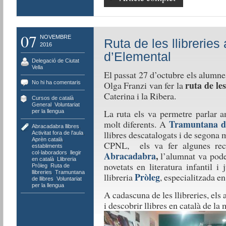
07
NOVEMBRE
Ruta de les llibrerie
2016
d’Elemental
Delegació de Ciutat
Vella
El passat 27 d’octubre els alumne
ruta de les
No hi ha comentaris
Olga Franzi van fer la
Caterina i la Ribera.
Cursos de català
,
General
,
Voluntariat
La ruta els va permetre parlar a
per la llengua
Tramuntana de
molt diferents. A
Abracadabra llibres
,
llibres descatalogats i de segona 
Activitat fora de l'aula
,
Aprèn català
,
CPNL, els va fer algunes reco
establiments
col·laboradors
,
llegir
Abracadabra
,
l’alumnat va poder
en català
,
Llibreria
novetats en literatura infantil i
Pròleg
,
Ruta de
llibreries
,
Tramuntana
Pròleg
llibreria
, especialitzada en
de llibres
,
Voluntariat
per la llengua
A cadascuna de les llibreries, els
i descobrir llibres en català de la 