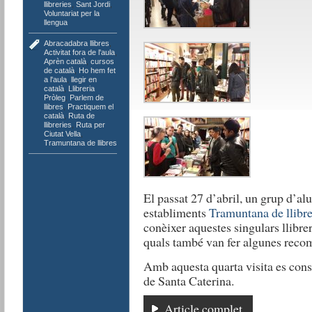
llibreries
,
Sant Jordi
,
Voluntariat per la
llengua
Abracadabra llibres
,
Activitat fora de l'aula
,
Aprèn català
,
cursos
de català
,
Ho hem fet
a l'aula
,
llegir en
català
,
Llibreria
Pròleg
,
Parlem de
llibres
,
Practiquem el
català
,
Ruta de
llibreries
,
Ruta per
Ciutat Vella
,
Tramuntana de llibres
El passat 27 d’abril, un grup d’alu
establiments
Tramuntana de llibr
conèixer aquestes singulars llibrer
quals també van fer algunes recom
Amb aquesta quarta visita es consol
de Santa Caterina.
Article complet