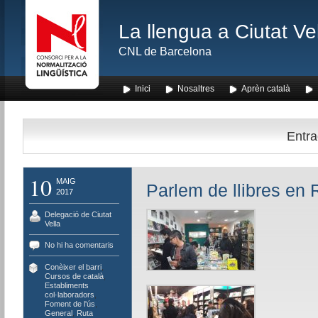
La llengua a Ciutat Ve
CNL de Barcelona
Inici
Nosaltres
Aprèn català
Entra
10
MAIG
Parlem de llibres en 
2017
Delegació de Ciutat
Vella
No hi ha comentaris
Conèixer el barri
,
Cursos de català
,
Establiments
col·laboradors
,
Foment de l'ús
,
General
,
Ruta