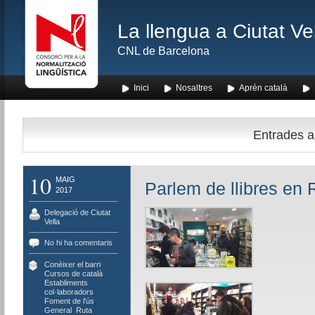
La llengua a Ciutat Ve
CNL de Barcelona
Inici
Nosaltres
Aprèn català
Entrades am
10
MAIG
Parlem de llibres en 
2017
Delegació de Ciutat
Vella
No hi ha comentaris
Conèixer el barri
,
Cursos de català
,
Establiments
col·laboradors
,
Foment de l'ús
,
General
,
Ruta