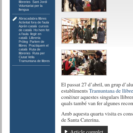
llibreries
,
Sant Jordi
,
Voluntariat per la
llengua
Abracadabra llibres
,
Activitat fora de l'aula
,
Aprèn català
,
cursos
de català
,
Ho hem fet
a l'aula
,
llegir en
català
,
Llibreria
Pròleg
,
Parlem de
llibres
,
Practiquem el
català
,
Ruta de
llibreries
,
Ruta per
Ciutat Vella
,
Tramuntana de llibres
El passat 27 d’abril, un grup d’alu
establiments
Tramuntana de llibr
conèixer aquestes singulars llibrer
quals també van fer algunes recom
Amb aquesta quarta visita es consol
de Santa Caterina.
Article complet