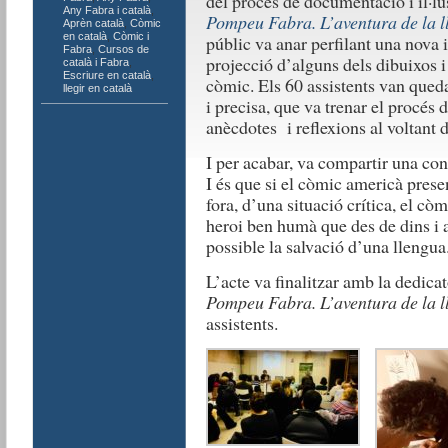
del procés de documentació i il·lu
Any Fabra i català
,
Pompeu Fabra. L’aventura de la 
Aprèn català
,
Còmic
en català
,
Còmic i
públic va anar perfilant una nova 
Fabra
,
Cursos de
projecció d’alguns dels dibuixos i 
català i Fabra
,
Escriure en català
,
còmic. Els 60 assistents van qued
llegir en català
i precisa, que va trenar el procés
anècdotes i reflexions al voltant d
I per acabar, va compartir una con
I és que si el còmic americà prese
fora, d’una situació crítica, el c
heroi ben humà que des de dins i 
possible la salvació d’una llengua
L’acte va finalitzar amb la dedica
Pompeu Fabra. L’aventura de la 
assistents.