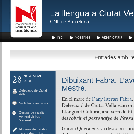
La llengua a Ciutat Ve
CNL de Barcelona
Inici
Nosaltres
Aprèn català
Entrades amb l'e
28
NOVEMBRE
Dibuixant Fabra. L’av
2018
Mestre.
Delegació de Ciutat
Vella
En el marc de
l’any literari Fabra
,
No hi ha comentaris
Delegació de Ciutat Vella vam org
Llengua i Cultura, una xerrada ti
Cursos de català
,
descobrir el personatge de Fabra
Foment de l'ús
,
General
Garcia Quera ens va descobrir una
Alumnes de català i
Fabra
,
Any Fabra
,