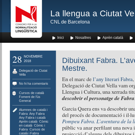
La llengua a Ciutat Ve
CNL de Barcelona
Inici
Nosaltres
Aprèn català
28
NOVEMBRE
Dibuixant Fabra. L’av
2018
Mestre.
Delegació de Ciutat
Vella
En el marc de
l’any literari Fabra
,
No hi ha comentaris
Delegació de Ciutat Vella vam org
Llengua i Cultura, una xerrada ti
Cursos de català
,
descobrir el personatge de Fabra
Foment de l'ús
,
General
Garcia Quera ens va descobrir una
Alumnes de català i
del procés de documentació i il·lu
Fabra
,
Any Fabra
,
Any Fabra i català
,
Pompeu Fabra. L’aventura de la 
Aprèn català
,
Còmic
en català
,
Còmic i
públic va anar perfilant una nova 
Fabra
,
Cursos de
projecció d’alguns dels dibuixos i 
català i Fabra
,