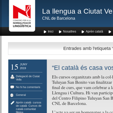
La llengua a Ciutat Ve
CNL de Barcelona
Inici
Nosaltres
Aprèn català
Entrades amb l'etiqueta ‘
15
JUNY
“El català és casa vos
2019
Els cursos organitzats amb la col·
Delegació de Ciutat
Vella
Tuluyan San Benito van finalitzar
final de curs, que vam celebrar a 
No hi ha comentaris
Llengua i Cultura. Hi van particip
General
del Centro Filipino Tuluyan San Be
CNL de Barcelona.
Aprèn català
,
cursos
de català
,
Cursos de
català comunitat
L’acte va ser un homenatge a la co
filipina