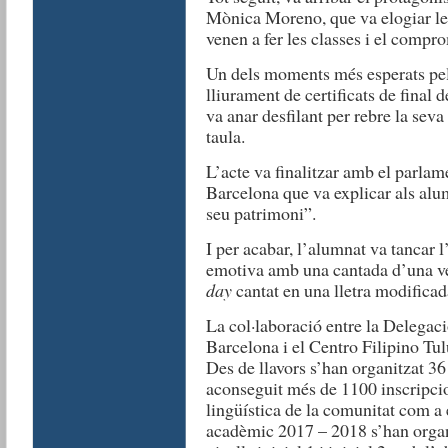
Mònica Moreno, que va elogiar l
venen a fer les classes i el compr
Un dels moments més esperats pels
lliurament de certificats de final 
va anar desfilant per rebre la seva 
taula.
L’acte va finalitzar amb el parla
Barcelona que va explicar als alum
seu patrimoni”.
I per acabar, l’alumnat va tancar 
emotiva amb una cantada d’una ver
day
cantat en una lletra modificad
La col·laboració entre la Delegac
Barcelona i el Centro Filipino Tu
Des de llavors s’han organitzat 36 
aconseguit més de 1100 inscripcion
lingüística de la comunitat com a 
acadèmic 2017 – 2018 s’han organi