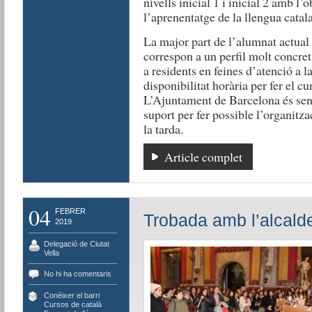
nivells inicial 1 i inicial 2 amb l’
l’aprenentatge de la llengua catal
La major part de l’alumnat actual
correspon a un perfil molt concret
a residents en feines d’atenció a l
disponibilitat horària per fer el cu
L’Ajuntament de Barcelona és sens
suport per fer possible l’organitza
la tarda.
Article complet
04
FEBRER
Trobada amb l’alcald
2019
Delegació de Ciutat
Vella
No hi ha comentaris
Conèixer el barri
,
Cursos de català
,