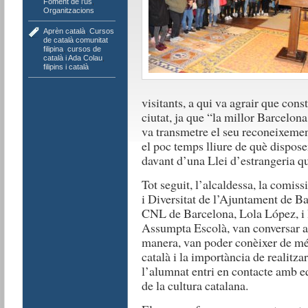
Foment de l'ús
,
Organitzacions
Aprèn català
,
Cursos
de català comunitat
filipina
,
cursos de
català i Ada Colau
,
filipins i català
visitants, a qui va agrair que const
ciutat, ja que “la millor Barcelon
va transmetre el seu reconeixement
el poc temps lliure de què disposen
davant d’una Llei d’estrangeria qu
Tot seguit, l’alcaldessa, la comis
i Diversitat de l’Ajuntament de Ba
CNL de Barcelona, Lola López, i 
Assumpta Escolà, van conversar a
manera, van poder conèixer de més
català i la importància de realitzar
l’alumnat entri en contacte amb e
de la cultura catalana.