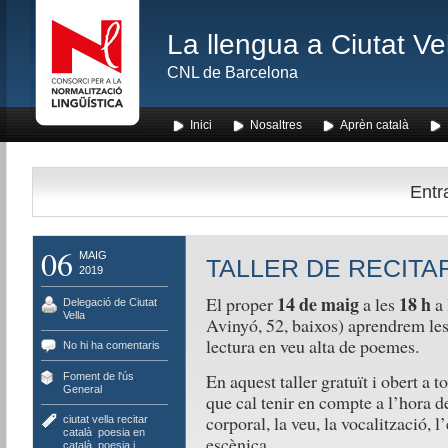
La llengua a Ciutat Ve
CNL de Barcelona
Inici
Nosaltres
Aprèn català
Entr
06
MAIG
TALLER DE RECIT
2019
14 de maig
18 h
El proper
a les
a 
Delegació de Ciutat
Vella
Avinyó, 52, baixos) aprendrem les 
lectura en veu alta de poemes.
No hi ha comentaris
En aquest taller gratuït i obert a
Foment de l'ús
,
General
que cal tenir en compte a l’hora de
corporal, la veu, la vocalització, l
ciutat vella recitar
català
,
poesia en
escènica…
català
,
poesia i