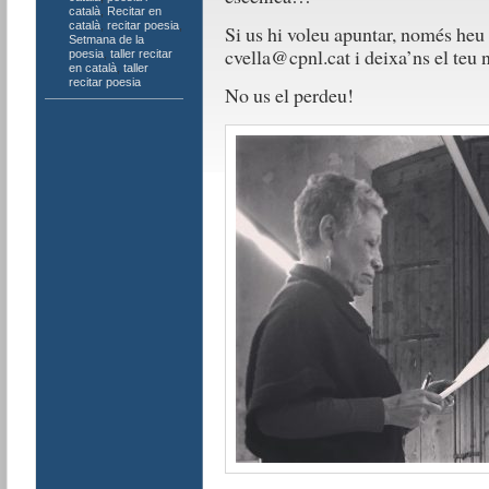
català
,
Recitar en
català
,
recitar poesia
,
Si us hi voleu apuntar, només heu 
Setmana de la
cvella@cpnl.cat i deixa’ns el teu 
poesia
,
taller recitar
en català
,
taller
recitar poesia
No us el perdeu!