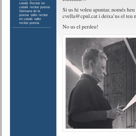
català
,
Recitar en
català
,
recitar poesia
,
Si us hi voleu apuntar, només heu 
Setmana de la
cvella@cpnl.cat i deixa’ns el teu 
poesia
,
taller recitar
en català
,
taller
recitar poesia
No us el perdeu!