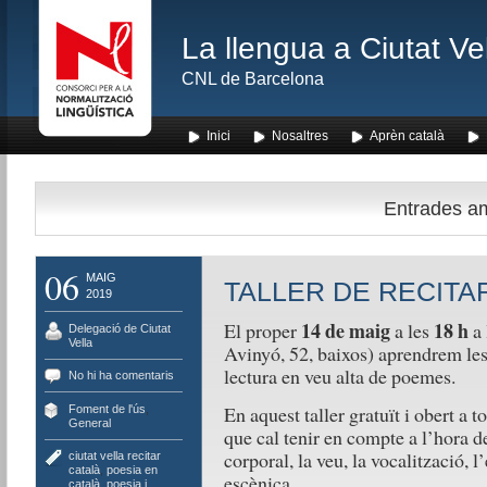
La llengua a Ciutat Ve
CNL de Barcelona
Inici
Nosaltres
Aprèn català
Entrades amb
06
MAIG
TALLER DE RECIT
2019
14 de maig
18 h
El proper
a les
a 
Delegació de Ciutat
Vella
Avinyó, 52, baixos) aprendrem les 
lectura en veu alta de poemes.
No hi ha comentaris
En aquest taller gratuït i obert a
Foment de l'ús
,
General
que cal tenir en compte a l’hora de
corporal, la veu, la vocalització, l
ciutat vella recitar
català
,
poesia en
escènica…
català
,
poesia i