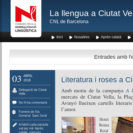
La llengua a Ciutat Ve
CNL de Barcelona
Inici
Nosaltres
Aprèn català
Entrades amb l'et
03
ABRIL
Literatura i roses a Ci
2018
Amb motiu de la campanya
A l’
Delegació de Ciutat
Vella
mercats de Ciutat Vella, la Plaç
Avinyó llueixen cartells literar
No hi ha comentaris
l’amor.
Foment de l'ús
,
General
,
Sant Jordi
Hotel
Roma
A l'abril cada paraula
val per mil
,
Aprèn
Reial
català
,
concurs