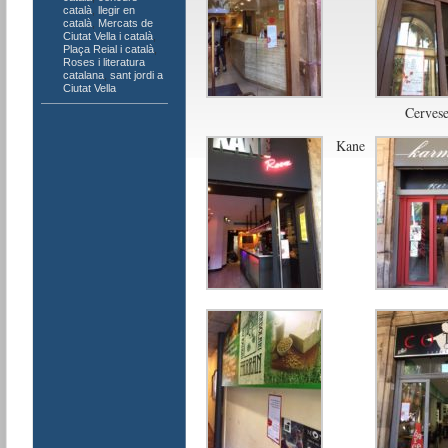
català
,
llegir en
català
,
Mercats de
Ciutat Vella i català
,
Plaça Reial i català
,
Roses i literatura
catalana
,
sant jordi a
Ciutat Vella
Cervese
Kane