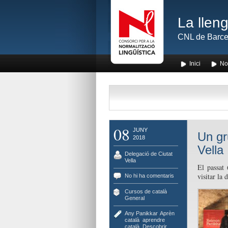
La lleng
CNL de Barce
Inici
No
08
JUNY
Un gr
2018
Vella
Delegació de Ciutat
Vella
El passat
visitar la 
No hi ha comentaris
Cursos de català
,
General
Any Panikkar
,
Aprèn
català
,
aprendre
català
,
Descobrir