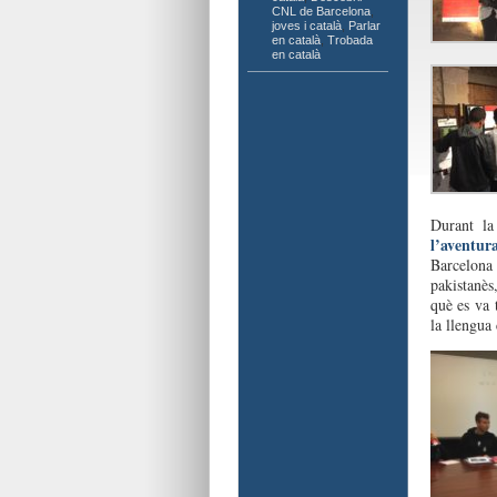
CNL de Barcelona
,
joves i català
,
Parlar
en català
,
Trobada
en català
Durant la
l’aventura
Barcelona
pakistanès
què es va 
la llengua 