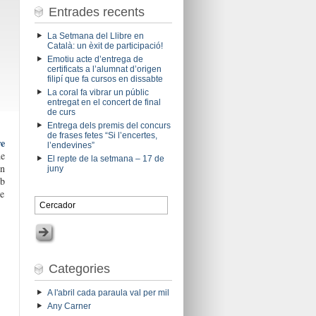
Entrades recents
La Setmana del Llibre en
Català: un èxit de participació!
Emotiu acte d’entrega de
certificats a l’alumnat d’origen
filipí que fa cursos en dissabte
La coral fa vibrar un públic
entregat en el concert de final
de curs
Entrega dels premis del concurs
de frases fetes “Si l’encertes,
e
l’endevines”
de
El repte de la setmana – 17 de
n
juny
mb
de
Categories
A l'abril cada paraula val per mil
Any Carner