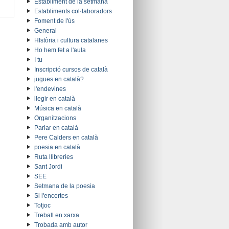
Establiment de la setmana
Establiments col·laboradors
Foment de l'ús
General
HIstòria i cultura catalanes
Ho hem fet a l'aula
I tu
Inscripció cursos de català
jugues en català?
l'endevines
llegir en català
Música en català
Organitzacions
Parlar en català
Pere Calders en català
poesia en català
Ruta llibreries
Sant Jordi
SEE
Setmana de la poesia
Si l'encertes
Totjoc
Treball en xarxa
Trobada amb autor