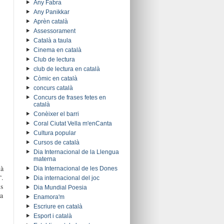
Any Fabra
Any Panikkar
Aprèn català
Assessorament
Català a taula
Cinema en català
Club de lectura
club de lectura en català
Còmic en català
concurs català
Concurs de frases fetes en
català
Conèixer el barri
Coral Ciutat Vella m'enCanta
Cultura popular
Cursos de català
Dia Internacional de la Llengua
materna
là
Dia Internacional de les Dones
“.
Dia internacional del joc
is
Dia Mundial Poesia
la
Enamora'm
Escriure en català
Esport i català