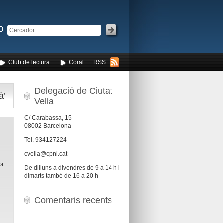
Club de lectura
Coral
RSS
Delegació de Ciutat
à’
Vella
C/ Carabassa, 15
08002 Barcelona
Tel. 934127224
cvella@cpnl.cat
a
De dilluns a divendres de 9 a 14 h i
dimarts també de 16 a 20 h
Comentaris recents