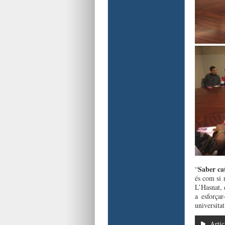
Saber ca
“
és com si n
L’Hasnat, 
a esforça
universitat
Artic