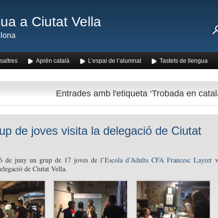
ua a Ciutat Vella
lona
saltres
Aprèn català
L’espai de l’alumnat
Tastets de llengua
Entrades amb l'etiqueta ‘Trobada en catal
up de joves visita la delegació de Ciutat
 6 de juny un grup de 17 joves de l’
Escola d’Adults CFA Francesc Layret
v
delegació de Ciutat Vella.