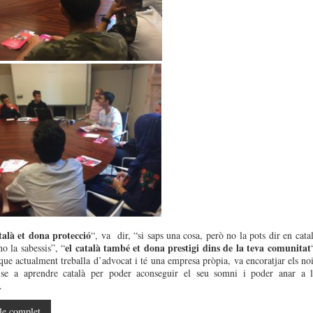
talà et dona protecció
“, va dir, “si saps una cosa, però no la pots dir en cata
el català també et dona prestigi dins de la teva comunitat
o la sabessis”, “
que actualment treballa d’advocat i té una empresa pròpia, va encoratjar els no
r-se a aprendre català per poder aconseguir el seu somni i poder anar a 
.
le complet