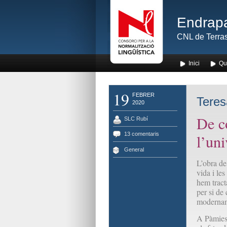
Endrapa
CNL de Terras
Inici
Qu
19
FEBRER
Teres
2020
De c
SLC Rubí
13 comentaris
l’un
General
L’obra de
vida i le
hem tract
per si de 
modername
A Pàmies, 