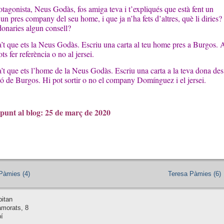
rotagonista, Neus Godàs, fos amiga teva i t’expliqués que està fent un
 un pres company del seu home, i que ja n’ha fets d’altres, què li diries?
 donaries algun consell?
’t que ets la Neus Godàs. Escriu una carta al teu home pres a Burgos. 
ots fer referència o no al jersei.
’t que ets l’home de la Neus Godàs. Escriu una carta a la teva dona des
só de Burgos. Hi pot sortir o no el company Domínguez i el jersei.
punt al blog: 25 de març de 2020
Pàmies (4)
Teresa Pàmies (6)
pitan
amorats, 8
í