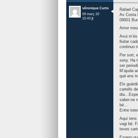
véronique Curto
Rafael Ca
09 març 20
Av Costa 
15:43
#
09001 Bur
Amor meu
Avui m’és 
lluitar ca
continuo n
Per sort, 
seny. Ha t
ser period
M’ajuda am
què ens tr
Els guàrdi
cartells d
dia…Espero
saber-ne r
bé…
Entre tote
Aquí tens 
vagi bé. F
teves cart
Espero que