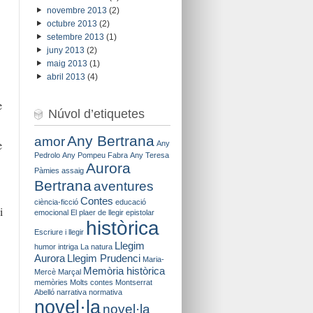
novembre 2013
(2)
octubre 2013
(2)
setembre 2013
(1)
juny 2013
(2)
maig 2013
(1)
abril 2013
(4)
e
Núvol d’etiquetes
Any Bertrana
amor
e
Any
Pedrolo
Any Pompeu Fabra
Any Teresa
Aurora
Pàmies
assaig
Bertrana
aventures
Contes
ciència-ficció
educació
i
emocional
El plaer de llegir
epistolar
històrica
Escriure i llegir
Llegim
humor
intriga
La natura
Aurora
Llegim Prudenci
Maria-
Memòria històrica
Mercè Marçal
memòries
Molts contes
Montserrat
Abelló
narrativa
normativa
novel·la
novel·la