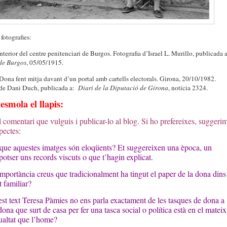
 fotografies:
Interior del centre penitenciari de Burgos. Fotografia d’Israel L. Murillo, publicada a
de Burgos
, 05/05/1915.
 Dona fent mitja davant d’un portal amb cartells electorals. Girona, 20/10/1982.
 de Dani Duch, publicada a:
Diari de la Diputació de Girona
, notícia 2324.
esmola el llapis:
el comentari que vulguis i publicar-lo al blog. Si ho prefereixes, suggeri
pectes:
que aquestes imatges són eloqüents? Et suggereixen una època, un
potser uns records viscuts o que t’hagin explicat.
mportància creus que tradicionalment ha tingut el paper de la dona dins
t familiar?
st text Teresa Pàmies no ens parla exactament de les tasques de dona a
ona que surt de casa per fer una tasca social o política està en el mateix
ualtat que l’home?