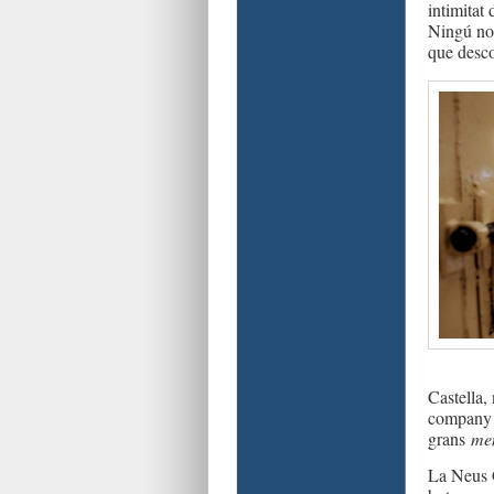
intimitat
Ningú no 
que desc
Castella,
company d
grans
me
La Neus G