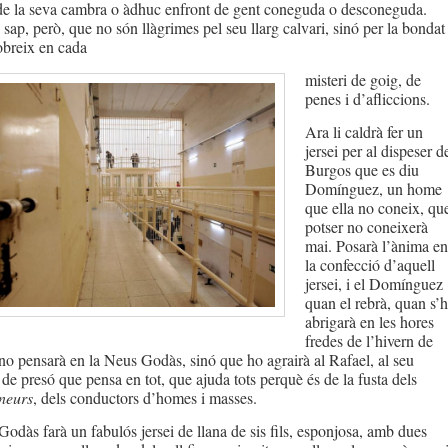
 de la seva cambra o àdhuc enfront de gent coneguda o desconeguda.
sap, però, que no són llàgrimes pel seu llarg calvari, sinó per la bondat
obreix en cada
misteri de goig, de
penes i d’afliccions.
Ara li caldrà fer un
jersei per al dispeser d
Burgos que es diu
Domínguez, un home
que ella no coneix, qu
potser no coneixerà
mai. Posarà l’ànima en
la confecció d’aquell
jersei, i el Domínguez
quan el rebrà, quan s’h
abrigarà en les hores
fredes de l’hivern de
 no pensarà en la Neus Godàs, sinó que ho agrairà al Rafael, al seu
e presó que pensa en tot, que ajuda tots perquè és de la fusta dels
neurs
, dels conductors d’homes i masses.
odàs farà un fabulós jersei de llana de sis fils, esponjosa, amb dues