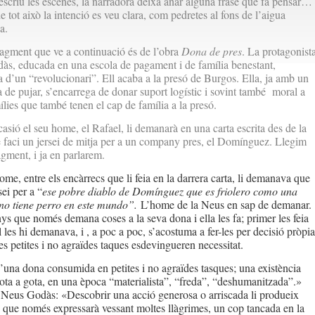
 descriu les escenes, la narradora deixa anar alguna frase que fa pensar… 
e tot això la intenció es veu clara, com pedretes al fons de l’aigua
a.
agment que ve a continuació és de l’obra
Dona de pres
. La protagonista
s, educada en una escola de pagament i de família benestant,
 d’un “revolucionari”. Ell acaba a la presó de Burgos. Ella, ja amb un
ha de pujar, s’encarrega de donar suport logístic i sovint també moral a
ílies que també tenen el cap de família a la presó.
asió el seu home, el Rafael, li demanarà en una carta escrita des de la
 faci un jersei de mitja per a un company pres, el Domínguez. Llegim
agment, i ja en parlarem.
ome, entre els encàrrecs que li feia en la darrera carta, li demanava que
sei per a “
ese pobre diablo de Domínguez que es friolero como una
 no tiene perro en este mundo”.
L’home de la Neus en sap de demanar.
nys que només demana coses a la seva dona i ella les fa; primer les feia
 les hi demanava, i , a poc a poc, s’acostuma a fer-les per decisió pròpia
les petites i no agraïdes taques esdevingueren necessitat.
’una dona consumida en petites i no agraïdes tasques; una existència
ota a gota, en una època “materialista”, “freda”, “deshumanitzada”.»
Neus Godàs: «Descobrir una acció generosa o arriscada li produeix
que només expressarà vessant moltes llàgrimes, un cop tancada en la