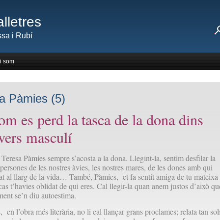
lletres
sa i Rubí
i som
a Pàmies (5)
om es perd la tasca de la dona dins
ivers masculí
 Teresa Pàmies sempre s’acosta a la dona. Llegint-la, sentim desfilar la
s persones de les nostres àvies, les nostres mares, de les dones amb qui
at al llarg de la vida… També, Pàmies, et fa sentit amiga de tu mateixa
cas t’havies oblidat de qui eres. Cal llegir-la quan anem justos d’això qu
nt se’n diu autoestima.
en l’obra més literària, no li cal llançar grans proclames; relata tan sol