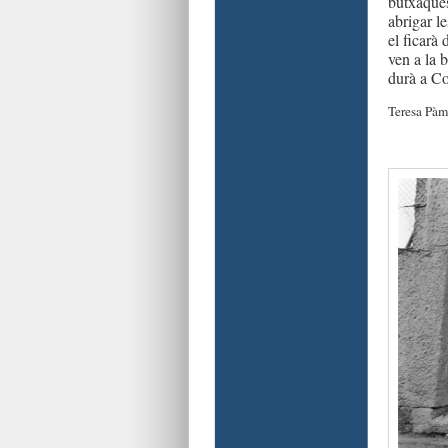
butxaques
abrigar l
el ficarà
ven a la b
durà a Co
Teresa Pàm