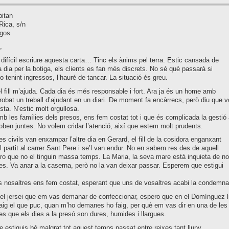
pitan
Rica, s/n
gos
,
difícil escriure aquesta carta… Tinc els ànims pel terra. Estic cansada de
da dia per la botiga, els clients es fan més discrets. No sé què passarà si
o tenint ingressos, l’hauré de tancar. La situació és greu.
el fill m’ajuda. Cada dia és més responsable i fort. Ara ja és un home amb
robat un treball d’ajudant en un diari. De moment fa encàrrecs, però diu que v
ista. N’estic molt orgullosa.
b les famílies dels presos, ens fem costat tot i que és complicada la gestió 
oben juntes. No volem cridar l’atenció, així que estem molt prudents.
es civils van enxampar l’altre dia en Gerard, el fill de la cosidora enganxant
el partit al carrer Sant Pere i se’l van endur. No en sabem res des de aquell
 que no el tinguin massa temps. La Maria, la seva mare està inquieta de no
es. Va anar a la caserna, però no la van deixar passar. Esperem que estigui
s nosaltres ens fem costat, esperant que uns de vosaltres acabi la condemna
el jersei que em vas demanar de confeccionar, espero que en el Domínguez l
aig el que puc, quan m’ho demanes ho faig, per què em vas dir en una de les
es que els dies a la presó son dures, humides i llargues.
 estiguis bé malgrat tot aquest temps passat entre reixes tant lluny.