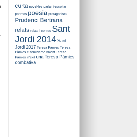
i
curta
i
novel·les
parlar i escoltar
poesia
poemes
protagonista
Prudenci Bertrana
Sant
relats
relats i contes
.
Jordi 2014
Sant
Jordi 2017
Teresa Pàmies
Teresa
Pàmies el feminisme valent
Teresa
una Teresa Pàmies
Pàmies i l'exili
combativa