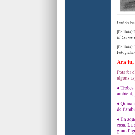
Font de les
[En línia]:
El Correo 
[En línia]:
Fotografia
Ara tu, 
Pots fer 
alguns as
♦ Trobes 
ambient, 
♦ Quina i
de l’àmbi
♦ En aque
casa. La d
grau d’ig