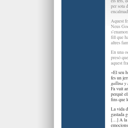
els fets,
per sota d
encalmad
Aquest fr
Neus Godà
s’enamora
fill que 
altres fam
En una oc
presó que
aquest fr
«El seu h
fes un jer
gallina y
Fa vuit a
perquè ell
fins que 
La vida d
gastada g
[…] A la 
emocions 