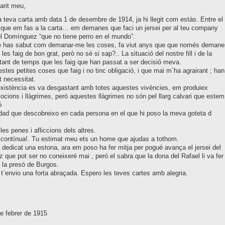
arit meu,
a teva carta amb data 1 de desembre de 1914, ja hi llegit com estàs. Entre el
 que em fas a la carta… em demanes que faci un jersei per al teu company
l Domínguez “que no tiene perro en el mundo”.
 has sabut com demanar-me les coses, fa viut anys que que només demane
 les faig de bon grat, però no sé si sap?.. La situació del nostre fill i de la
ant de temps que les faig que han passat a ser decisió meva.
stes petites coses que faig i no tinc obligació, i que mai m´ha agrairant ; han
 necessitat.
xistència es va desgastant amb totes aquestes vivències, em produiex
cions i llàgrimes, però aquestes llàgrimes no són pel llarg calvari que estem
ó
dad que descobreixo en cada persona en el que hi poso la meva goteta d
les penes i afliccions dels altres.
 contínua!. Tu estimat meu ets un home que ajudas a tothom.
e dedicat una estona, ara em poso ha fer mitja per pogué avança el jersei del
que pot ser no coneixeré mai , peró el sabra que la dona del Rafael li va fer
a la presó de Burgos.
 t´envio una forta abraçada. Espero les teves cartes amb alegria.
e febrer de 1915