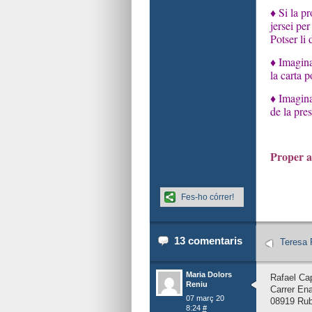
♦ Si la p
jersei per
Potser li
♦ Imagina
la carta p
♦ Imagina
de la pre
Proper a
Fes-ho córrer!
13 comentaris
Teresa 
Maria Dolors
Rafael Ca
Reniu
Carrer En
07 març 20
08919 Rub
8:24
#