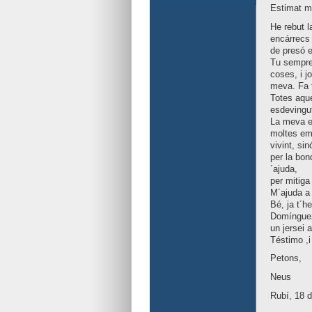
Estimat m
He rebut l
encárrecs
de presó e
Tu sempre
coses, i jo
meva. Fa t
Totes aque
esdevingut
La meva e
moltes emo
vivint, sin
per la bon
´ajuda,
per mitiga 
M´ajuda a
Bé, ja t´h
Domínguez 
un jersei 
Téstimo ,i
Petons,
Neus
Rubí, 18 d