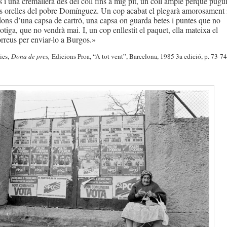
 i una cremallera des del coll fins a mig pit, un coll ample perquè pugu
es orelles del pobre Domínguez. Un cop acabat el plegarà amorosament 
 dons d’una capsa de cartró, una capsa on guarda betes i puntes que no
otiga, que no vendrà mai. I, un cop enllestit el paquet, ella mateixa el
rreus per enviar-lo a Burgos.»
ies,
Dona de pres,
Edicions Proa, “A tot vent”, Barcelona, 1985 3a edició, p. 73-74