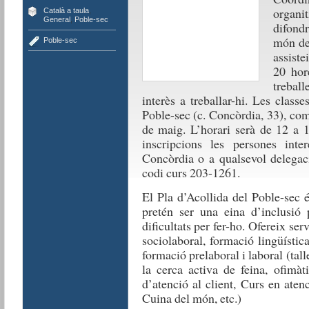
organi
Català a taula
,
General
,
Poble-sec
difondr
món de 
Poble-sec
assiste
20 hor
trebal
interès a treballar-hi. Les class
Poble-sec (c. Concòrdia, 33), com
de maig. L’horari serà de 12 a 14
inscripcions les persones inte
Concòrdia o a qualsevol delegac
codi curs 203-1261.
El Pla d’Acollida del Poble-sec 
pretén ser una eina d’inclusió
dificultats per fer-ho. Ofereix ser
sociolaboral, formació lingüística
formació prelaboral i laboral (tall
la cerca activa de feina, ofimàt
d’atenció al client, Curs en aten
Cuina del món, etc.)