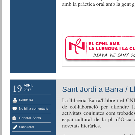
amb la pràctica oral amb la gent g
19
ABRIL
Sant Jordi a Barra / L
2017
La llibreria Barra/Llibre i el C
sgimenez
de col·laboració per difondre la
No hi ha comentaris
activitats conjuntes com trobade
espai cultural de la pl. d’Osca 
General
,
Sants
novetats literàries.
Sant Jordi