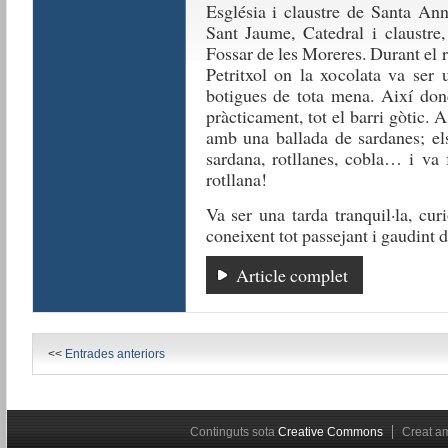
Església i claustre de Santa Ann
Sant Jaume, Catedral i claustre,
Fossar de les Moreres. Durant el 
Petritxol on la xocolata va ser 
botigues de tota mena. Així don
pràcticament, tot el barri gòtic. 
amb una ballada de sardanes; els
sardana, rotllanes, cobla… i va 
rotllana!
Va ser una tarda tranquil·la, cu
coneixent tot passejant i gaudint de 
Article complet
<<
Entrades anteriors
Continguts sota
Creative Commons
Creat 