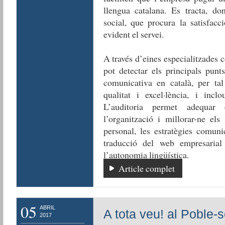
llengua catalana. Es tracta, do
social, que procura la satisfacc
evident el servei.
A través d’eines especialitzades c
pot detectar els principals punt
comunicativa en català, per tal
qualitat i excel·lència, i inclo
L’auditoria permet adequar
l’organització i millorar-ne els
personal, les estratègies comunic
traducció del web empresarial
l’autonomia lingüística.
Article complet
05
ABRIL
A tota veu! al Poble-
2017