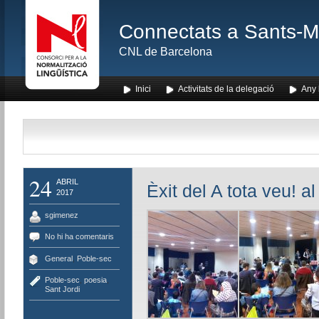
Connectats a Sants-Mon
CNL de Barcelona
Inici
Activitats de la delegació
Any l
24
ABRIL
Èxit del A tota veu! a
2017
sgimenez
No hi ha comentaris
General
,
Poble-sec
Poble-sec
,
poesia
,
Sant Jordi