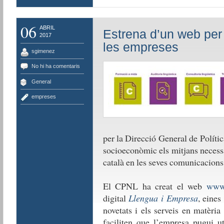
06
ABRIL
Estrena d’un web per a
2017
les empreses
sgimenez
No hi ha comentaris
General
empreses
per la Direcció General de Polític
socioeconòmic els mitjans necess
català en les seves comunicacions o
El CPNL ha creat el web
www.
digital
Llengua i Empresa
, eines
novetats i els serveis en matèri
faciliten que l’empresa pugui ut