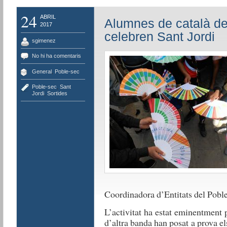
24
ABRIL
Alumnes de català de
2017
celebren Sant Jordi
sgimenez
No hi ha comentaris
General
,
Poble-sec
Poble-sec
,
Sant
Jordi
,
Sortides
Coordinadora d’Entitats del Pobl
L’activitat ha estat eminentment pr
d’altra banda han posat a prova e