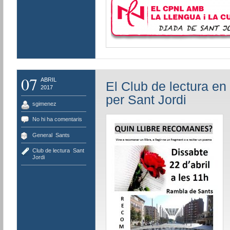
07
ABRIL
El Club de lectura en
2017
per Sant Jordi
sgimenez
No hi ha comentaris
General
,
Sants
Club de lectura
,
Sant
Jordi