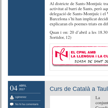
Al districte de Sants-Montjuïc tr
activitat al barri de Sants, però aq
delegació de Sants-Montjuïc i el
Barcelona s’hi han implicat decid
explicaran els poemes triats en dif
Quan i on: 20 d’abril a les 18.30
Sortidor, 12)
04
ABRIL
Curs de Català a Taul
2017
La de
sgimenez
conjun
No hi ha comentaris
Coordi