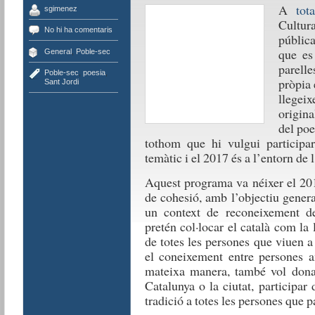
A
tota
sgimenez
Cultur
No hi ha comentaris
pública
que es
General
,
Poble-sec
parell
Poble-sec
,
poesia
,
pròpia e
Sant Jordi
llegei
origina
del poe
tothom que hi vulgui participar
temàtic i el 2017 és a l’entorn de 
Aquest programa va néixer el 201
de cohesió, amb l’objectiu gener
un context de reconeixement del
pretén col·locar el català com la
de totes les persones que viuen a
el coneixement entre persones a
mateixa manera, també vol donar
Catalunya o la ciutat, participar
tradició a totes les persones que pa