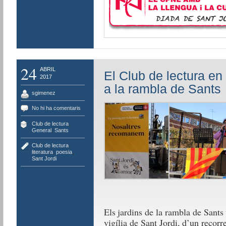
24
ABRIL
El Club de lectura en
2017
a la rambla de Sants
sgimenez
No hi ha comentaris
Club de lectura
,
General
,
Sants
Club de lectura
,
literatura
,
poesia
,
Sant Jordi
Els jardins de la rambla de Sants 
vigília de Sant Jordi, d’un recorre