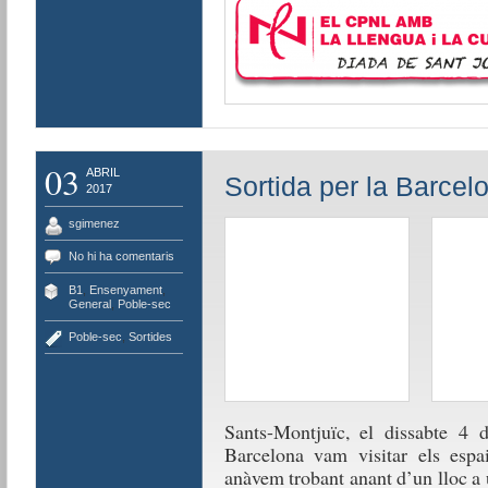
03
ABRIL
Sortida per la Barcel
2017
sgimenez
No hi ha comentaris
B1
,
Ensenyament
,
General
,
Poble-sec
Poble-sec
,
Sortides
Sants-Montjuïc, el dissabte 4 
Barcelona vam visitar els espai
anàvem trobant anant d’un lloc a u