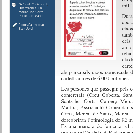
mil”.
"A l'abril..."
,
General
,
Hostafrancs
,
La
Marina
,
les Corts
,
Dura
Poble-sec
,
Sants
apar
fotografia
,
mercat
,
eixo
Sant Jordi
tamb
dels 
amb 
rela
els d
carte
als principals eixos comercials d
cartells a més de 6.000 botigues.
Les persones que passegin pels c
comercials (Creu Coberta, Sant
Sants-les Corts, Comerç Merc
Marina, Associació Comerciants 
Corts, Mercat de Sants, Mercat 
descobriran l’etimologia de 92 mo
És una manera de fomentar el g
promoure l’ús del català al comerç