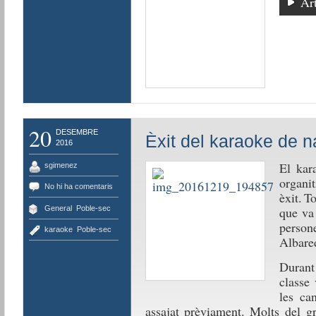
Art
20
DESEMBRE
Èxit del karaoke de 
2016
El kar
sgimenez
organit
No hi ha comentaris
èxit. T
General
,
Poble-sec
que va 
person
karaoke
,
Poble-sec
Albared
Durant
classe 
les ca
assajat prèviament. Molts del g