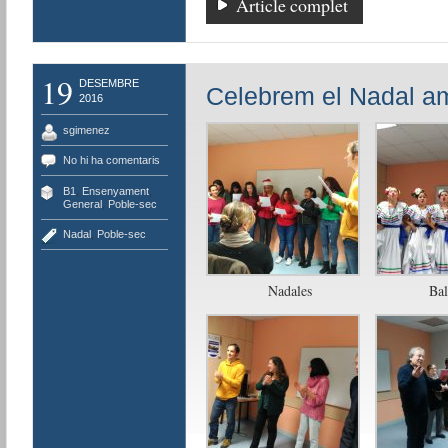
Article complet
19
DESEMBRE
Celebrem el Nadal a
2016
sgimenez
No hi ha comentaris
B1
,
Ensenyament
,
General
,
Poble-sec
Nadal
,
Poble-sec
Nadales
Bal