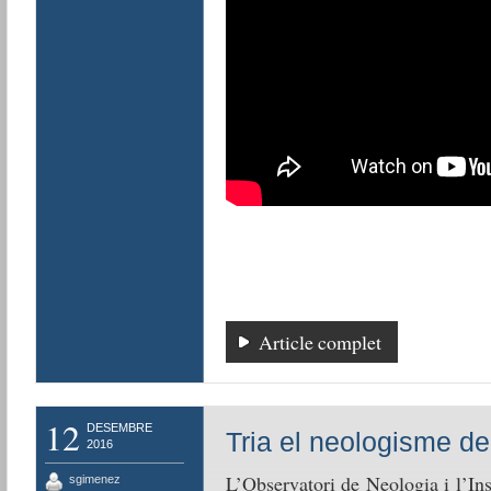
Article complet
12
DESEMBRE
Tria el neologisme de
2016
L’Observatori de Neologia i l’Ins
sgimenez