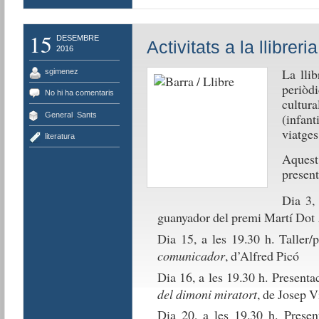
15
DESEMBRE
Activitats a la llibreri
2016
La lli
sgimenez
periòd
No hi ha comentaris
cultur
General
,
Sants
(infant
viatges,
literatura
Aquest
present
Dia 3,
guanyador del premi Martí Dot
Dia 15, a les 19.30 h. Taller/
comunicador
, d’Alfred Picó
Dia 16, a les 19.30 h. Presentac
del dimoni miratort
, de Josep V
Dia 20, a les 19.30 h. Presen