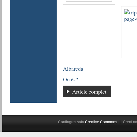
Albareda
On és?
Article complet
Continguts sota
Creative Commons
Creat 