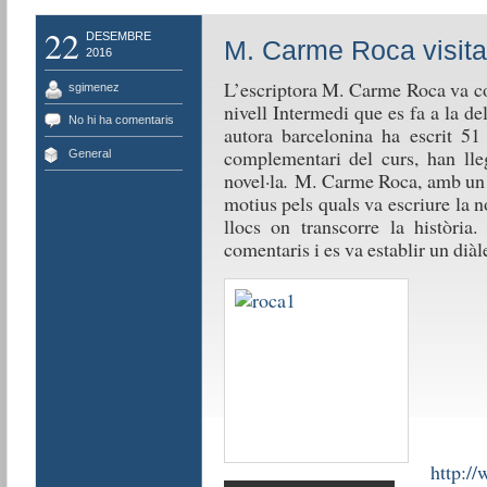
22
DESEMBRE
M. Carme Roca visita
2016
L’escriptora M. Carme Roca va c
sgimenez
nivell Intermedi que es fa a la de
No hi ha comentaris
autora barcelonina ha escrit 51 
complementari del curs, han ll
General
novel·la
.
M. Carme Roca, amb un to
motius pels quals va escriure la no
llocs on transcorre la història
comentaris i es va establir un di
http:/