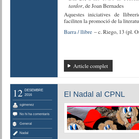
tardor
, de Joan Bernades
Aquestes iniciatives de llibre
faciliten la promoció de la literatur
Barra / llibre
– c. Riego, 13 (pl. 
Article complet
12
DESEMBRE
El Nadal al CPNL
2016
sgimenez
No hi ha comentaris
General
Nadal