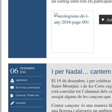
un sorteig entre tots els participan
Art
06
DESEMBRE
I per Nadal… cantem
2016
El 19 de desembre, i per celebrar 
sgimenez
Sants-Montjuïc i de les Corts or
No hi ha comentaris
està convidat tot l’alumnat dels 
assajat alguna de les cançons que 
General
,
Poble-sec
karaoke
Cantar cançons és una manera lúd
una llengua i afavoreix un ambient 