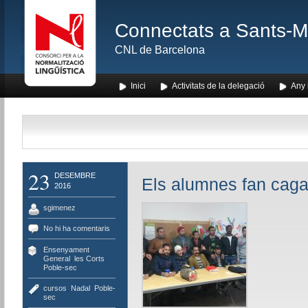
Connectats a Sants-Mon
CNL de Barcelona
Inici
Activitats de la delegació
Any l
23
DESEMBRE
Els alumnes fan cagar
2016
sgimenez
No hi ha comentaris
Ensenyament
,
General
,
les Corts
,
Poble-sec
cursos
,
Nadal
,
Poble-
sec