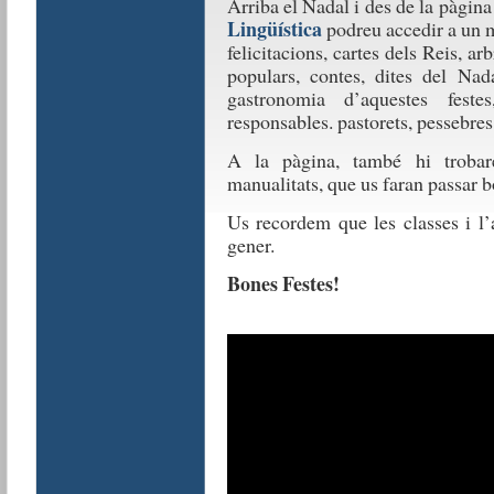
Arriba el Nadal i des de la pàgina
Lingüística
podreu accedir a un m
felicitacions, cartes dels Reis, a
populars, contes, dites del Nad
gastronomia d’aquestes feste
responsables. pastorets, pessebres, 
A la pàgina, també hi trobare
manualitats, que us faran passar b
Us recordem que les classes i l’
gener.
Bones Festes!