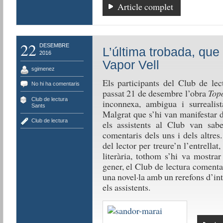
Article complet
22
DESEMBRE
L’última trobada, que 
2016
Vapor Vell
sgimenez
Els participants del Club de le
No hi ha comentaris
passat 21 de desembre l’obra
Top
Club de lectura
,
inconnexa, ambigua i surrealist
Sants
Malgrat que s’hi van manifestar d
Club de lectura
els assistents al Club van saber
comentaris dels uns i dels altre
del lector per treure’n l’entrella
literària, tothom s’hi va mostrar
gener, el Club de lectura coment
una novel·la amb un rerefons d’int
els assistents.