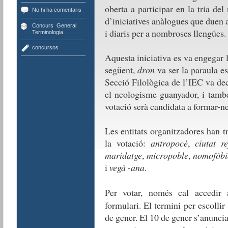
oberta a participar en la tria de
No hi ha comentaris
d’iniciatives anàlogues que duen a
Concurs
,
General
,
i diaris per a nombroses llengües.
Terminologia
concursos
Aquesta iniciativa es va engegar
següent,
dron
va ser la paraula e
Secció Filològica de l’IEC va dec
el neologisme guanyador, i també
votació serà candidata a formar-ne
Les entitats organitzadores han t
la votació:
antropocè
,
ciutat re
maridatge
,
micropoble
,
nomofòbi
i
vegà -ana
.
Per votar, només cal accedi
formulari. El termini per escollir 
de gener. El 10 de gener s’anuncia