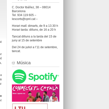
C. Doctor Ibáñez, 38 – 08014
Barcelona
Tel. 934 119 605 –
lescorts@cpnl.cat –
Horari matí: dimarts, de 9 a 13.30 h
Horari tarda: dilluns, de 16 a 20 h
Tancat dilluns a la tarda del 15 de
juny al 15 de setembre
st
Del 24 de juliol a l’11 de setembre,
tancat.
de
ol
a,
Música
a
en
ue
 o
ue