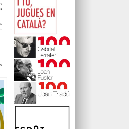
eo
na
is
ts
re