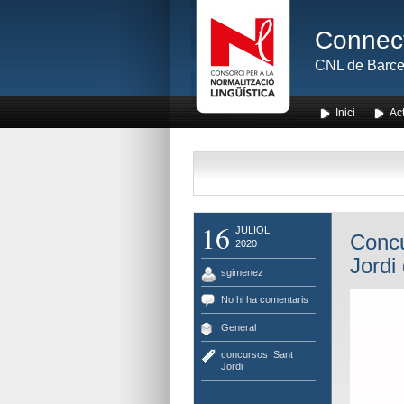
Connect
CNL de Barce
Inici
Act
16
JULIOL
Concu
2020
Jordi 
sgimenez
No hi ha comentaris
General
concursos
,
Sant
Jordi