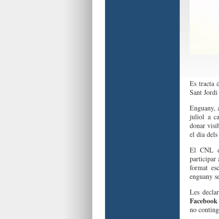
Es tracta 
Sant Jordi 
Enguany, a
juliol a c
donar visib
el dia del
El CNL de
participar
format es
enguany se
Les decla
Facebook
no conting