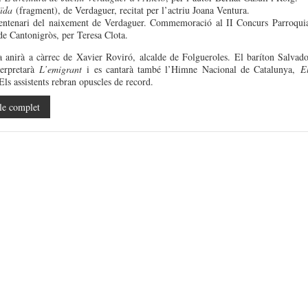
ïda
(fragment), de Verdaguer, recitat per l’actriu Joana Ventura.
entenari del naixement de Verdaguer. Commemoració al II Concurs Parroqui
de Cantonigròs, per Teresa Clota.
 anirà a càrrec de Xavier Roviró, alcalde de Folgueroles. El baríton Salvad
terpretarà
L’emigrant
i es cantarà també l’Himne Nacional de Catalunya,
E
 Els assistents rebran opuscles de record.
le complet