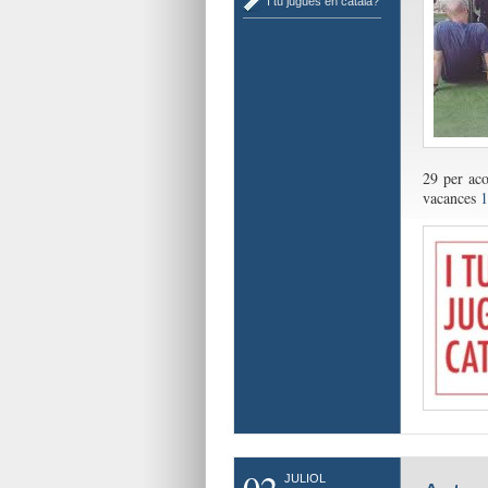
I tu jugues en català?
29 per aco
vacances
1
02
JULIOL