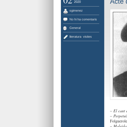
Acte 
2020
sgimenez
No hi ha comentaris
General
literatura
,
visites
–
El cant 
–
Perpetuï
Folguerole
–
Maleïda.