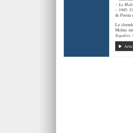
–
La Male
– 1945. C
de Poesia 
La cloenda
Molins in
Segadors
.
Artic