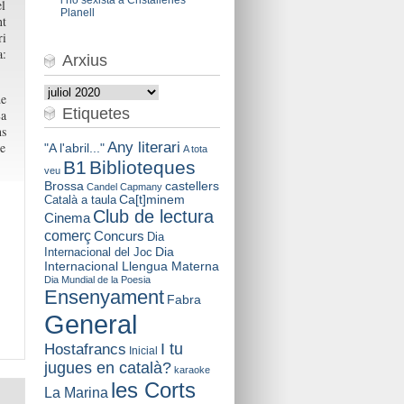
el
Planell
nt
ri
:
Arxius
Arxius
de
Etiquetes
La
ns
Any literari
de
"A l'abril..."
A tota
B1
Biblioteques
veu
Brossa
castellers
Candel
Capmany
Català a taula
Ca[t]minem
Club de lectura
Cinema
comerç
Concurs
Dia
Dia
Internacional del Joc
Internacional Llengua Materna
Dia Mundial de la Poesia
Ensenyament
Fabra
General
I tu
Hostafrancs
Inicial
jugues en català?
karaoke
les Corts
La Marina