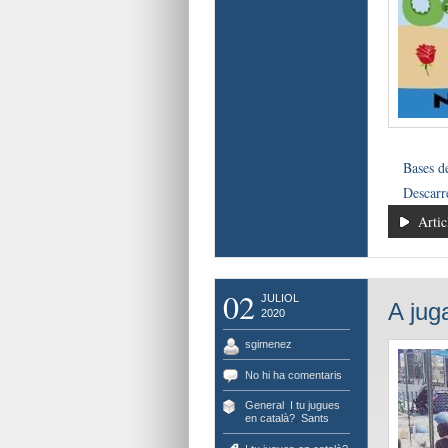
Bases d
Descarr
Artic
02
JULIOL
A jug
2020
sgimenez
No hi ha comentaris
General
,
I tu jugues
en català?
,
Sants