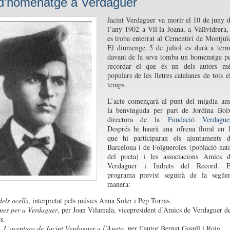
d’homenatge a Verdaguer
Jacint Verdaguer va morir el 10 de juny 
l’any 1902 a Vil·la Joana, a Vallvidrera,
es troba enterrat al Cementiri de Montjuï
El diumenge 5 de juliol es durà a ter
davant de la seva tomba un homenatge p
recordar el que és un dels autors mé
populars de les lletres catalanes de tots e
temps.
L’acte començarà al punt del migdia a
la benvinguda per part de Jordina Boi
directora de la
Fundació Verdague
Després hi haurà una ofrena floral en 
que hi participaran els ajuntaments 
Barcelona i de Folgueroles (població nat
del poeta) i les associacions Amics 
Verdaguer i Indrets del Record. E
programa previst seguirà de la següe
manera:
dels ocells
, interpretat pels músics Anna Soler i Pep Torras.
nes per a Verdaguer
, per Joan Vilamala, vicepresident d’Amics de Verdaguer d
s.
 L’aventura de Jacint Verdaguer a l’Aneto
, per l’autor Bernat Gasull i Roig.