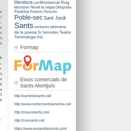
literatura
Montserrat Roig
Llull
Novel·la negra
Muntaner
Ortografia
de
Panikkar
Pedrolo
Perucho
 i
Poble-sec
Sant Jordi
c.
Sants
me
setmana
sardanes
er
de la poesia
Teatre
Si l'encertes
VxL
s
Terminologia
ls
Formap
mb
x,
r
.
la
de
Eixos comercials de
al
Sants-Montjuïc
de
l
http://carrerdesants.cat/
nt
http://www.comerciantslamarina.cat/
http://creucoberta.com
e
http://cmnsants.cat/
https://www.eixsantslescorts.com/