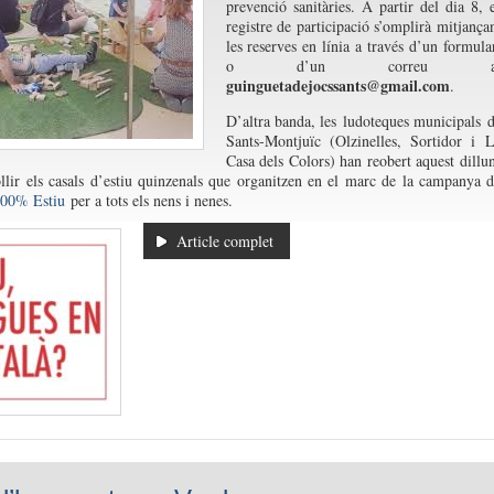
prevenció sanitàries. A partir del dia 8, 
registre de participació s’omplirà mitjança
les reserves en línia a través d’un formula
o d’un correu a
guinguetadejocssants@gmail.com
.
D’altra banda, les ludoteques municipals 
Sants-Montjuïc (Olzinelles, Sortidor i 
Casa dels Colors) han reobert aquest dillu
llir els casals d’estiu quinzenals que organitzen en el marc de la campanya 
00% Estiu
per a tots els nens i nenes.
Article complet