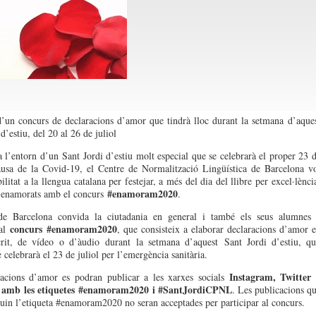
d’un concurs de declaracions d’amor que tindrà lloc durant la setmana d’aque
d’estiu, del 20 al 26 de juliol
 l’entorn d’un Sant Jordi d’estiu molt especial que se celebrarà el proper 23 
ausa de la Covid-19, el Centre de Normalització Lingüística de Barcelona v
ilitat a la llengua catalana per festejar, a més del dia del llibre per excel·lènci
#enamoram2020
s enamorats amb el concurs
.
 Barcelona convida la ciutadania en general i també els seus alumnes 
concurs
#enamoram2020
 al
, que consisteix a elaborar declaracions d’amor 
crit, de vídeo o d’àudio durant la setmana d’aquest Sant Jordi d’estiu, q
 celebrarà el 23 de juliol per l’emergència sanitària.
Instagram, Twitter
racions d’amor es podran publicar a les xarxes socials
amb
les etiquetes #enamoram2020
i #SantJordiCPNL
. Les publicacions q
uin l’etiqueta #enamoram2020 no seran acceptades per participar al concurs.