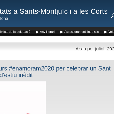
ats a Sants-Montjuïc i a les Corts
lona
ivitats de la delegació
Any literari
Assessorament lingüístic
Volu
Arxiu per juliol, 20
rs #enamoram2020 per celebrar un Sant
d’estiu inèdit