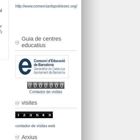
http://www.comerciantspoblesec.org/
al
or
ls
Guia de centres
educatius
Contador de visitas
visites
contador de visitas web
Arxius