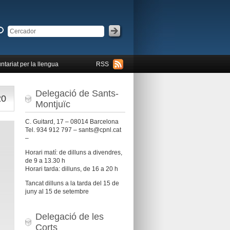
ntariat per la llengua
RSS
Delegació de Sants-
20
Montjuïc
C. Guitard, 17 – 08014 Barcelona
Tel. 934 912 797 – sants@cpnl.cat
–
Horari matí: de dilluns a divendres,
de 9 a 13.30 h
Horari tarda: dilluns, de 16 a 20 h
Tancat dilluns a la tarda del 15 de
juny al 15 de setembre
Delegació de les
Corts