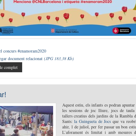
el concurs #enamoram2020
egar document relacionat
(JPG 183,38 Kb)
le complet
ar!
Aquest estiu, els infants es podran apuntar
les sessions de joc lliure, jocs de taula
tallers creatius dels jardins de la Rambla 
Sants:
la Guingueta de Jocs
que va reobr
ahir, 1 de juliol, per fer passar un bon esti
L’aforament és limitat i amb mesures 