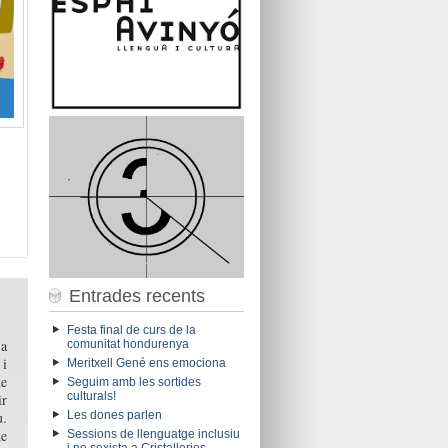
Entrades recents
Festa final de curs de la
 a
comunitat hondurenya
 i
Meritxell Gené ens emociona
de
Seguim amb les sortides
culturals!
ir
u.
Les dones parlen
de
Sessions de llenguatge inclusiu
i no sexista a Cristalleries