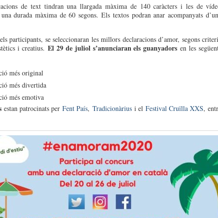
cacions de text tindran una llargada màxima de 140 caràcters i les de víd
, una durada màxima de 60 segons. Els textos podran anar acompanyats d’u
els participants, se seleccionaran les millors declaracions d’amor, segons criter
El 29 de juliol s’anunciaran els guanyadors
estètics i creatius.
en les següen
ció més original
ció més divertida
ció més emotiva
s
estan patrocinats per
Fent País
,
Tradicionàrius
i el
Festival Cruïlla XXS
, ent