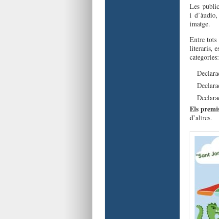
Les publi
i d’àudio
imatge.
Entre tots 
literaris, 
categories:
Declara
Declara
Declara
Els premi
d’altres.