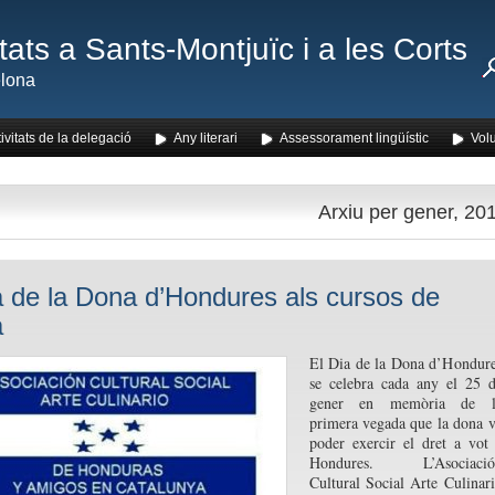
ats a Sants-Montjuïc i a les Corts
lona
ivitats de la delegació
Any literari
Assessorament lingüístic
Volu
Arxiu per gener, 20
a de la Dona d’Hondures als cursos de
à
El Dia de la Dona d’Hondur
se celebra cada any el 25 
gener en memòria de l
primera vegada que la dona 
poder exercir el dret a vot
Hondures. L’Asociació
Cultural Social Arte Culinar