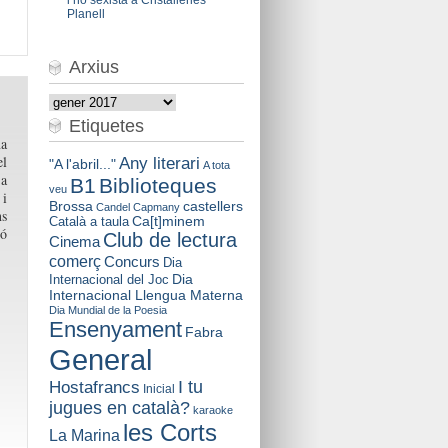
Planell
Arxius
Arxius
Etiquetes
na
el
Any literari
"A l'abril..."
A tota
 a
B1
Biblioteques
veu
 i
Brossa
castellers
Candel
Capmany
ns
Català a taula
Ca[t]minem
ió
Club de lectura
Cinema
comerç
Concurs
Dia
Dia
Internacional del Joc
Internacional Llengua Materna
Dia Mundial de la Poesia
Ensenyament
Fabra
General
I tu
Hostafrancs
Inicial
jugues en català?
karaoke
les Corts
La Marina