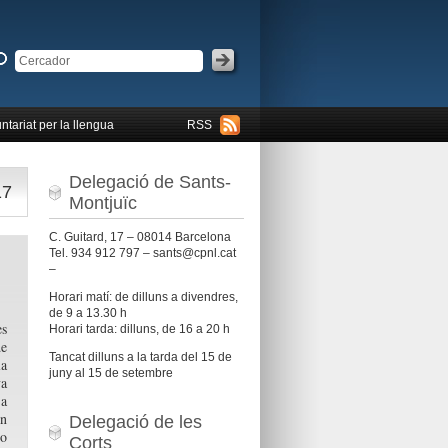
ntariat per la llengua
RSS
Delegació de Sants-
17
Montjuïc
C. Guitard, 17 – 08014 Barcelona
Tel. 934 912 797 – sants@cpnl.cat
–
Horari matí: de dilluns a divendres,
de 9 a 13.30 h
es
Horari tarda: dilluns, de 16 a 20 h
de
Tancat dilluns a la tarda del 15 de
a
juny al 15 de setembre
va
 a
n
Delegació de les
io
Corts