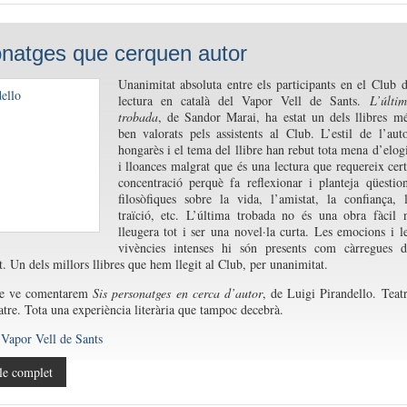
natges que cerquen autor
Unanimitat absoluta entre els participants en el Club 
lectura en català del Vapor Vell de Sants.
L’últi
trobada
, de Sandor Marai, ha estat un dels llibres m
ben valorats pels assistents al Club. L’estil de l’aut
hongarès i el tema del llibre han rebut tota mena d’elog
i lloances malgrat que és una lectura que requereix cer
concentració perquè fa reflexionar i planteja qüestio
filosòfiques sobre la vida, l’amistat, la confiança, 
traïció, etc. L’última trobada no és una obra fàcil 
lleugera tot i ser una novel·la curta. Les emocions i l
vivències intenses hi són presents com càrregues 
t. Un dels millors llibres que hem llegit al Club, per unanimitat.
ue ve comentarem
Sis personatges en cerca d’autor
, de Luigi Pirandello. Teat
eatre. Tota una experiència literària que tampoc decebrà.
 Vapor Vell de Sants
le complet