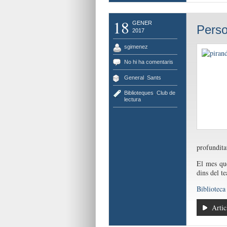
18
GENER
Perso
2017
sgimenez
No hi ha comentaris
General
,
Sants
Biblioteques
,
Club de
lectura
profundita
El mes q
dins del t
Biblioteca
Artic