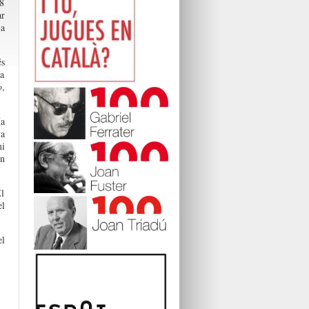
 8
ar
la
és
la
o
,
Ha
va
mi
en
El
el
el