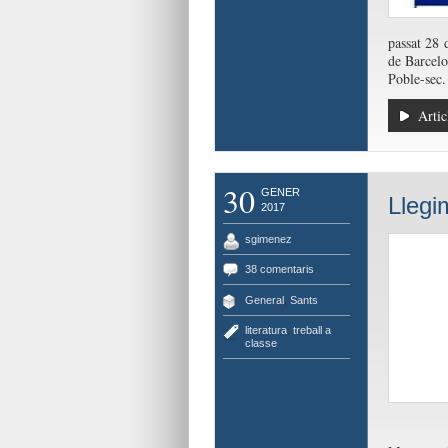
passat 28 
de Barcelo
Poble-sec.
Artic
30
GENER
Llegi
2017
sgimenez
38 comentaris
General
,
Sants
literatura
,
treball a
classe