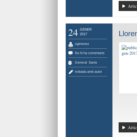
Artic
24
GENER
Llore
2017
sgimenez
No hi ha comentaris
General
,
Sants
trobada amb autor
Artic