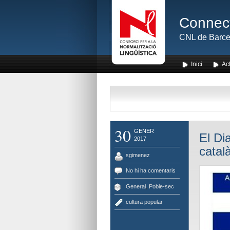
Connect
CNL de Barce
Inici
Act
30
GENER
El Di
2017
catal
sgimenez
No hi ha comentaris
General
,
Poble-sec
cultura popular