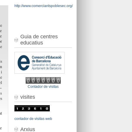
http://www.comerciantspoblesec.org/
re
de
de
Guia de centres
or
educatius
e
is
un
 i
ue
el
Contador de visitas
a−
ls
visites
es
at
contador de visitas web
de
Arxius