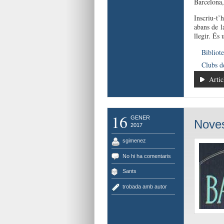
Barcelona,
Inscriu-t’
abans de l
llegir. É
Bibliot
Clubs de
Artic
16
GENER
Noves 
2017
sgimenez
No hi ha comentaris
Sants
trobada amb autor