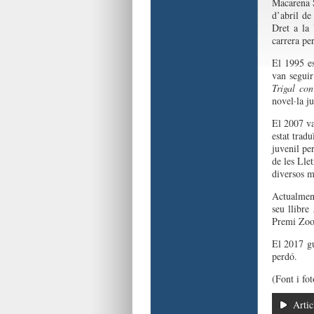
Macarena 
d’abril de
Dret a la 
carrera pe
El 1995 es
van seguir
Trigal con
novel·la j
El 2007 v
estat trad
juvenil pe
de les Lle
diversos m
Actualment
seu llibre
Premi Zoom
El 2017 g
perdó.
(Font i fo
Artic