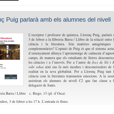
nç Puig parlarà amb els alumnes del nivell
L’es
criptor i professor de química, Llorenç Puig, parlarà 
3 de febrer a la llibreria Barra / Llibre de la relació entre 
ciència i la literatura. Són matèries antagòniques 
complementàries? L’opinió de Puig és que el sistema actu
d’ensenyament allunya l’aprenentatge de cadascun d’aques
camps, de manera que els estudiants de lletres desconeix
les ciències i a l’inrevés. Per a l’autor de
Jocs de llit
i
robí robat
això ens fa més incultes i desconeixedors de 
realitat en la seva globalitat. Per a Llorenç Puig t
ant 
ciència com la literatura transmeten emocions.
A la sess
assistiran els alumnes de nivell C2 que fan classe a 
delegació de Sants.
reria Barra / Llibre c. Riego, 13 (pl. d’Osca)
dres, 3 de febrer a les 17 h. L’entrada és lliure.