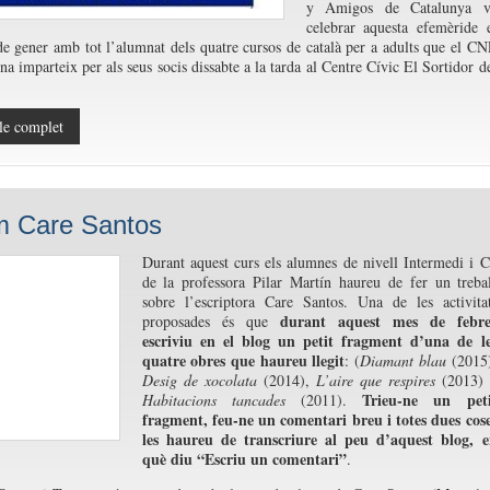
y Amigos de Catalunya v
celebrar aquesta efemèride 
de gener amb tot l’alumnat dels quatre cursos de català per a adults que el C
na imparteix per als seus socis dissabte a la tarda al Centre Cívic El Sortidor d
le complet
m Care Santos
Durant aquest curs els alumnes de nivell Intermedi i 
de la professora Pilar Martín haureu de fer un treba
sobre l’escriptora Care Santos. Una de les activita
durant aquest mes de febre
proposades és que
escriviu en el blog un petit fragment d’una de le
quatre obres que haureu llegit
: (
Diamant blau
(2015)
Desig de xocolata
(2014),
L’aire que respires
(2013) 
Trieu-ne un peti
Habitacions tancades
(2011).
fragment, feu-ne un comentari breu i totes dues cos
les haureu de transcriure al peu d’aquest blog, e
què diu “Escriu un comentari”
.