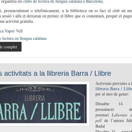
 organitza els
clubs de lectura de llengua catalana a Barcelona
.
hi, presencialment o telefònicament, a la biblioteca on es faci el club un m
a sessió i allà et deixaran en préstec el llibre que es comentarà, perquè el pugu
s una activitat gratuïta.
eca Vapor Vell
 lectura en llengua catalana
le complet
activitats a la llibreria Barra / Llibre
Activitats previstes a 
llibreria Barra / Llib
per al mes de gener:
Dissabte 14 
presentació de
poemari
Laberints 
pell
de l’autora Júl
Badal
Dissabte 21 – xerra