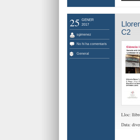
25
GENER
Llore
2017
C2
sgimenez
No hi ha comentaris
General
Lloc: llib
Data: diven