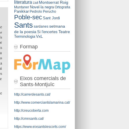
literatura
Montserrat Roig
Llull
Novel·la negra
Muntaner
Ortografia
Panikkar
Pedrolo
Perucho
Poble-sec
Sant Jordi
Sants
setmana
de
sardanes
ma
de la poesia
Teatre
Si l'encertes
VxL
Terminologia
és
or
Formap
is
ta
ns
la
ni
es
Eixos comercials de
de
Sants-Montjuïc
re
http://carrerdesants.cat/
http://www.comerciantslamarina.cat/
http://creucoberta.com
http://cmnsants.cat/
https://www.eixsantslescorts.com/