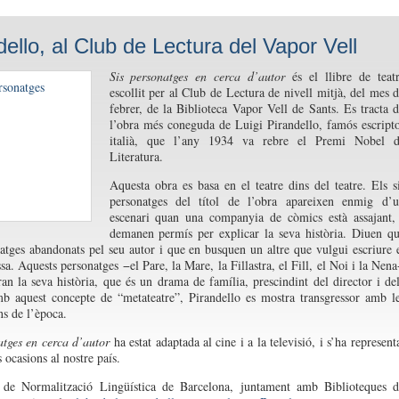
dello, al Club de Lectura del Vapor Vell
Sis personatges en cerca d’autor
és el llibre de teat
escollit per al Club de Lectura de nivell mitjà, del mes 
febrer, de la Biblioteca Vapor Vell de Sants. Es tracta 
l’obra més coneguda de Luigi Pirandello, famós escript
italià, que l’any 1934 va rebre el Premi Nobel d
Literatura.
Aquesta obra es basa en el teatre dins del teatre. Els s
personatges del títol de l’obra apareixen enmig d’
escenari quan una companyia de còmics està assajant,
demanen permís per explicar la seva història. Diuen q
atges abandonats pel seu autor i que en busquen un altre que vulgui escriure 
sa. Aquests personatges −el Pare, la Mare, la Fillastra, el Fill, el Noi i la Nen
ran la seva història, que és un drama de família, prescindint del director i de
b aquest concepte de “metateatre”, Pirandello es mostra transgressor amb l
s de l’època.
atges en cerca d’autor
ha estat adaptada al cine i a la televisió, i s’ha represent
 ocasions al nostre país.
 de Normalització Lingüística de Barcelona, juntament amb Biblioteques 