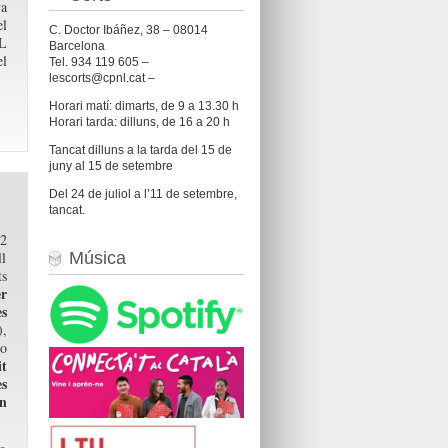
a
el
C. Doctor Ibáñez, 38 – 08014
NL
Barcelona
el
Tel. 934 119 605 –
lescorts@cpnl.cat –
Horari matí: dimarts, de 9 a 13.30 h
Horari tarda: dilluns, de 16 a 20 h
Tancat dilluns a la tarda del 15 de
juny al 15 de setembre
Del 24 de juliol a l’11 de setembre,
tancat.
C2
ll
Música
ts
r
s
,
o
t
es
n