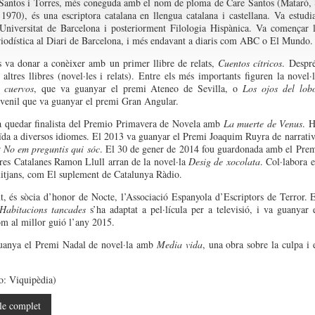
Santos i Torres, més coneguda amb el nom de ploma de Care Santos (Mataró,
 1970), és una escriptora catalana en llengua catalana i castellana. Va estudi
Universitat de Barcelona i posteriorment Filologia Hispànica. Va començar 
riodística al Diari de Barcelona, i més endavant a diaris com ABC o El Mundo.
 va donar a conèixer amb un primer llibre de relats,
Cuentos cítricos
. Despr
 altres llibres (novel·les i relats). Entre els més importants figuren la novel·
 cuervos
, que va guanyar el premi Ateneo de Sevilla, o
Los ojos del lob
uvenil que va guanyar el premi Gran Angular.
a quedar finalista del Premio Primavera de Novela amb
La muerte de Venus
. 
uïda a diversos idiomes. El 2013 va guanyar el Premi Joaquim Ruyra de narrati
r
No em preguntis qui sóc
. El 30 de gener de 2014 fou guardonada amb el Pre
tres Catalanes Ramon Llull arran de la novel·la
Desig de xocolata
. Col·labora 
itjans, com El suplement de Catalunya Ràdio.
, és sòcia d’honor de Nocte, l’Associació Espanyola d’Escriptors de Terror. 
Habitacions tancades
s’ha adaptat a pel·lícula per a televisió, i va guanyar 
 al millor guió l’any 2015.
uanya el Premi Nadal de novel·la amb
Media vida
, una obra sobre la culpa i 
to: Viquipèdia)
le complet