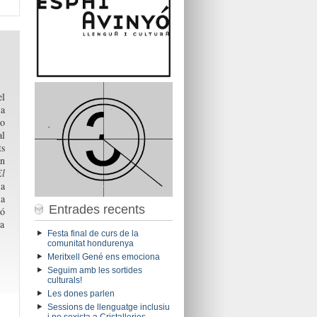
el
la
o
al
ts
en
El
la
la
Entrades recents
ió
la
Festa final de curs de la
comunitat hondurenya
Meritxell Gené ens emociona
Seguim amb les sortides
culturals!
Les dones parlen
Sessions de llenguatge inclusiu
i no sexista a Cristalleries