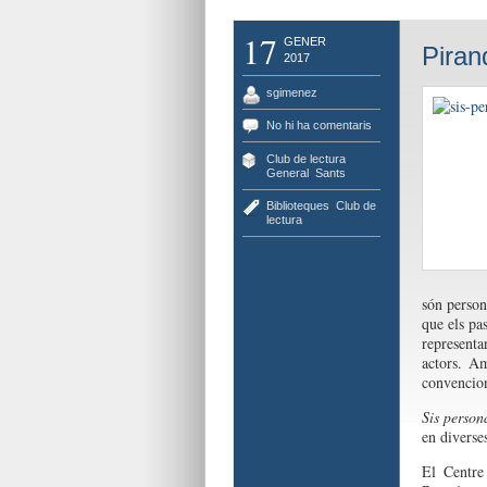
17
GENER
Piran
2017
sgimenez
No hi ha comentaris
Club de lectura
,
General
,
Sants
Biblioteques
,
Club de
lectura
són person
que els pas
representa
actors. Am
convencion
Sis person
en diverses
El Centre