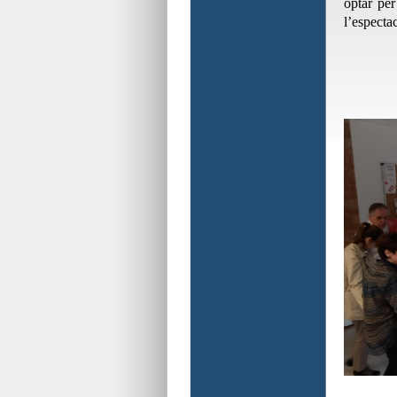
optar per
l’especta