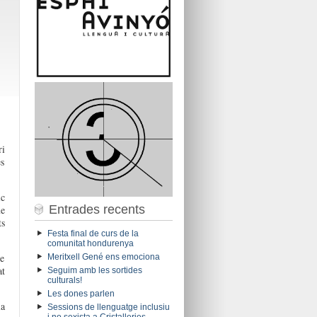
ri
es
ic
Entrades recents
ue
ts
Festa final de curs de la
comunitat hondurenya
de
Meritxell Gené ens emociona
at
Seguim amb les sortides
culturals!
Les dones parlen
a
Sessions de llenguatge inclusiu
i no sexista a Cristalleries