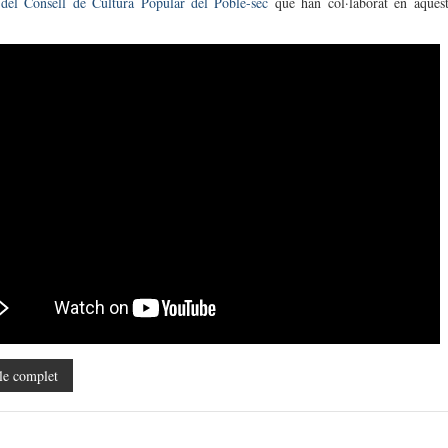
 del Consell de Cultura Popular del Poble-sec
que han col·laborat en aques
le complet