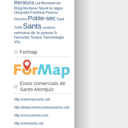
literatura
Montserrat
Llull
Roig
Novel·la negra
Muntaner
Panikkar
Ortografia
Pedrolo
Poble-sec
Sant
Perucho
Sants
Jordi
sardanes
setmana de la poesia
Si
Teatre
l'encertes
Terminologia
VxL
Formap
Eixos comercials de
Sants-Montjuïc
http://carrerdesants.cat/
http://www.comerciantslamarina.cat/
http://creucoberta.com
http://cmnsants.cat/