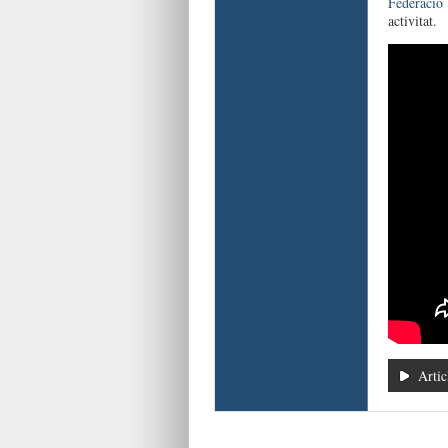
Federació
activitat.
Artic