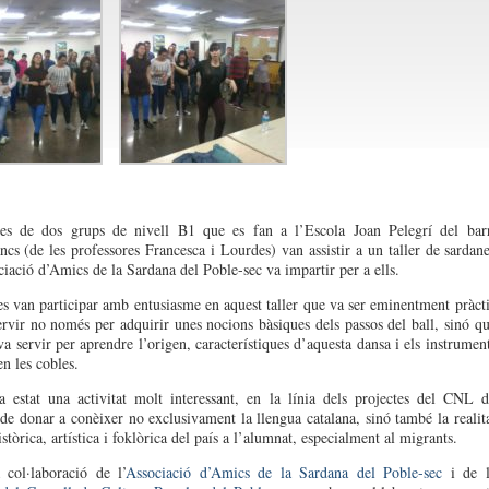
es de dos grups de nivell B1 que es fan a l’Escola Joan Pelegrí del bar
ncs (de les professores Francesca i Lourdes) van assistir a un taller de sardan
ciació d’Amics de la Sardana del Poble-sec va impartir per a ells.
s van participar amb entusiasme en aquest taller que va ser eminentment pràct
ervir no només per adquirir unes nocions bàsiques dels passos del ball, sinó q
va servir per aprendre l’origen, característiques d’aquesta dansa i els instrumen
en les cobles.
 estat una activitat molt interessant, en la línia dels projectes del CNL 
de donar a conèixer no exclusivament la llengua catalana, sinó també la realit
istòrica, artística i foklòrica del país a l’alumnat, especialment al migrants.
 col·laboració de l’
Associació d’Amics de la Sardana del Poble-sec
i de l