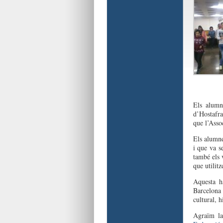
Els alumn
d’Hostafra
que l’Asso
Els alumne
i que va s
també els 
que utilitz
Aquesta ha
Barcelona 
cultural, h
Agraïm la