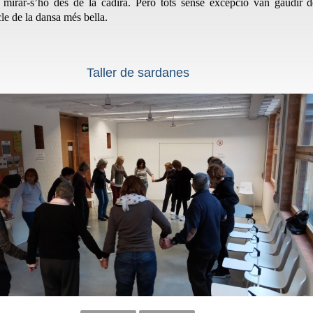
 mirar-s’ho des de la cadira. Però tots sense excepció van gaudir d
cle de la dansa més bella.
Taller de sardanes