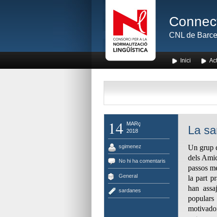
Connect
CNL de Barce
Inici
Act
14
MARç
La sa
2018
sgimenez
Un grup d
dels Amic
No hi ha comentaris
passos mé
General
la part p
han assa
sardanes
populars
motivador