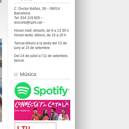
e
C. Doctor Ibáñez, 38 – 08014
Barcelona
Tel. 934 119 605 –
lescorts@cpnl.cat –
Horari matí: dimarts, de 9 a 13.30 h
Horari tarda: dilluns, de 16 a 20 h
Tancat dilluns a la tarda del 15 de
juny al 15 de setembre
Del 24 de juliol a l’11 de setembre,
tancat.
Música