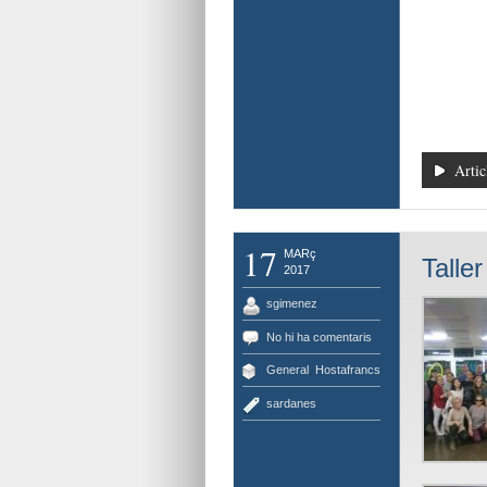
Artic
17
MARç
Talle
2017
sgimenez
No hi ha comentaris
General
,
Hostafrancs
sardanes