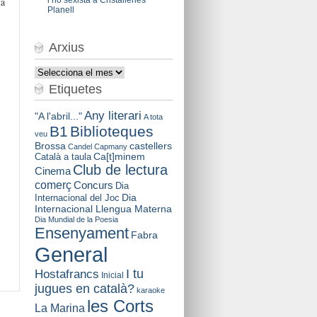
ta
Planell
Arxius
Arxius
Etiquetes
Any literari
"A l'abril..."
A tota
B1
Biblioteques
veu
Brossa
castellers
Candel
Capmany
Català a taula
Ca[t]minem
Club de lectura
Cinema
comerç
Concurs
Dia
Dia
Internacional del Joc
Internacional Llengua Materna
Dia Mundial de la Poesia
Ensenyament
Fabra
General
I tu
Hostafrancs
Inicial
jugues en català?
karaoke
les Corts
La Marina