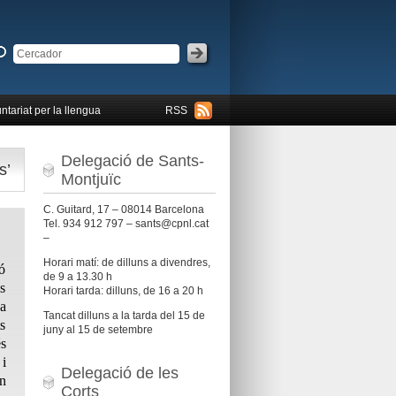
ntariat per la llengua
RSS
Delegació de Sants-
s’
Montjuïc
C. Guitard, 17 – 08014 Barcelona
Tel. 934 912 797 – sants@cpnl.cat
–
Horari matí: de dilluns a divendres,
ió
de 9 a 13.30 h
ls
Horari tarda: dilluns, de 16 a 20 h
 a
Tancat dilluns a la tarda del 15 de
ts
juny al 15 de setembre
s
i
Delegació de les
n
Corts