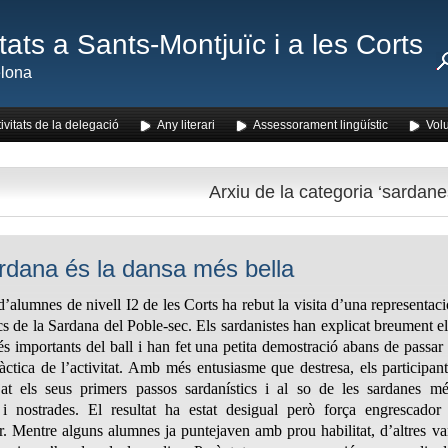
ats a Sants-Montjuïc i a les Corts
lona
ivitats de la delegació
Any literari
Assessorament lingüístic
Volu
Arxiu de la categoria ‘sardane
rdana és la dansa més bella
’alumnes de nivell I2 de les Corts ha rebut la visita d’una representac
s de la Sardana del Poble-sec. Els sardanistes han explicat breument e
s importants del ball i han fet una petita demostració abans de passar
ràctica de l’activitat. Amb més entusiasme que destresa, els participan
jat els seus primers passos sardanístics i al so de les sardanes mé
 i nostrades. El resultat ha estat desigual però força engrescador 
. Mentre alguns alumnes ja puntejaven amb prou habilitat, d’altres va