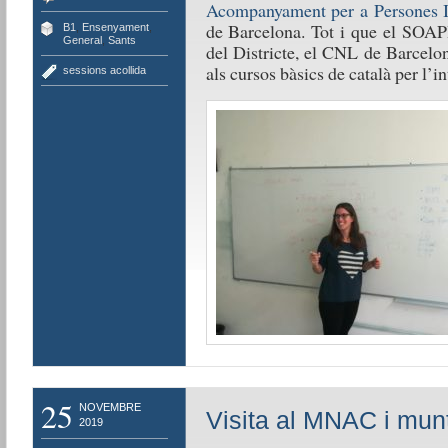
Acompanyament per a Persones 
de Barcelona. Tot i que el SOAPI
B1
,
Ensenyament
,
General
,
Sants
del Districte, el CNL de Barcelon
als cursos bàsics de català per l’i
sessions acollida
25
NOVEMBRE
Visita al MNAC i mun
2019