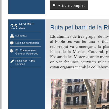
Article complet
25
NOVEMBRE
Ruta pel barri de la R
2019
Els alumnes de tres grups de nive
sgimenez
al Poble-sec van fer una sortida
No hi ha comentaris
recorregut va començar a la plaç
Palau de la Música, Catedral, p
B1
,
Ensenyament
,
General
,
Poble-sec
Fossar de les Moreres, antic merc
on van fer unes activitats relac
Poble-sec
,
rutes
,
Sortides
estan organitzat amb la col·lab