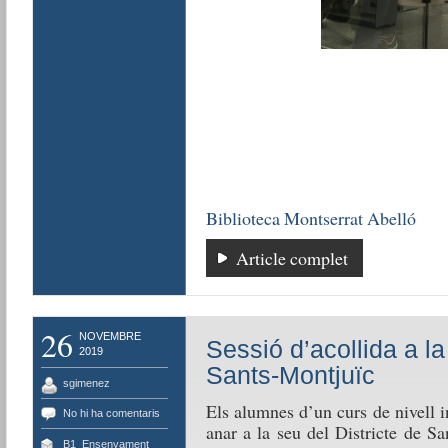
Biblioteca Montserrat Abelló
Article complet
26
NOVEMBRE
Sessió d’acollida a la
2019
Sants-Montjuïc
sgimenez
Els alumnes d’un curs de nivell 
No hi ha comentaris
anar a la seu del Districte de Sa
B1
,
Ensenyament
,