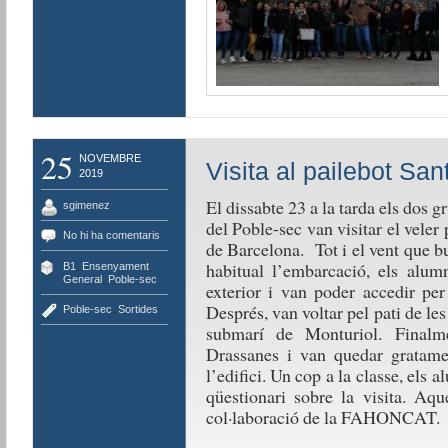
25
NOVEMBRE
Visita al pailebot San
2019
El dissabte 23 a la tarda els dos 
sgimenez
del Poble-sec van visitar el veler
No hi ha comentaris
de Barcelona. Tot i el vent que b
habitual l’embarcació, els alu
B1
,
Ensenyament
,
General
,
Poble-sec
exterior i van poder accedir per
Després, van voltar pel pati de le
Poble-sec
,
Sortides
submarí de Monturiol. Finalme
Drassanes i van quedar gratamen
l’edifici. Un cop a la classe, els
qüestionari sobre la visita. Aqu
col·laboració de la FAHONCAT.