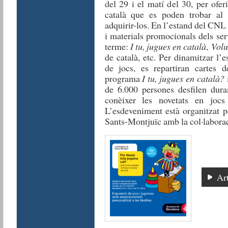
del 29 i el matí del 30, per ofer
català que es poden trobar al 
adquirir-los. En l’estand del CNL
i materials promocionals dels se
terme:
I tu, jugues en català
,
Volu
de català, etc. Per dinamitzar l’e
de jocs, es repartiran cartes
programa
I tu, jugues en català?
de 6.000 persones desfilen dura
conèixer les novetats en joc
L’esdeveniment està organitzat pe
Sants-Montjuïc amb la col·labora
Art