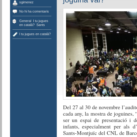
sgimenez
No hi ha comentaris
General
,
I tu jugues
en català?
,
Sants
I tu jugues en català?
Del 27 al 30 de novembre l’audit
cada any, la mostra de joguines, 
ser un espai de presentació i d
infants, especialment per als d
Sants-Montjuïc del CNL de Barcel