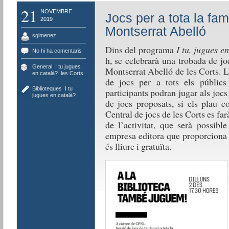
21
NOVEMBRE
Jocs per a tota la famí
2019
Montserrat Abelló
sgimenez
Dins del programa
I tu, jugues e
No hi ha comentaris
h, se celebrarà una trobada de joc
General
,
I tu jugues
Montserrat Abelló de les Corts. L’
en català?
,
les Corts
de jocs per a tots els públics
Biblioteques
,
I tu
participants podran jugar als jocs 
jugues en català?
de jocs proposats, si els plau co
Central de jocs de les Corts es far
de l’activitat, que serà possibl
empresa editora que proporciona e
és lliure i gratuïta.