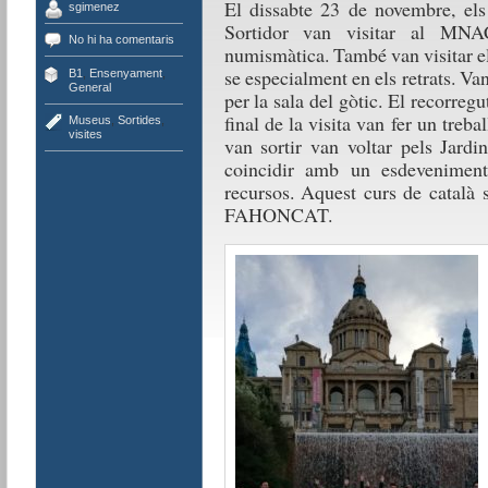
El dissabte 23 de novembre, el
sgimenez
Sortidor van visitar al MNAC
No hi ha comentaris
numismàtica. També van visitar el
se especialment en els retrats. Van
B1
,
Ensenyament
,
General
per la sala del gòtic. El recorreg
final de la visita van fer un treb
Museus
,
Sortides
,
visites
van sortir van voltar pels Jardi
coincidir amb un esdeveniment
recursos. Aquest curs de català 
FAHONCAT.