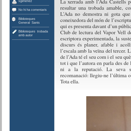
La xerrada amb l’Ada Castells p
sgimenez
resultar una trobada amable, co
No hi ha comentaris
L’Ada no demostra ni gota que 
coneixedora del món de l’escriptur
Biblioteques
,
General
,
Sants
qui es presenta davant d’un públi
Club de lectura del Vapor Vell d
Biblioteques
,
trobada
amb autor
escriptora experimentada, la suste
discurs és planer, afable i acol
l’escala amb la veïna del tercer. 
de l’Ada té el seu com i el seu qu
tot i que l’autora en parla des de 
ni a la reputació. La seva si
recomanació: llegiu-ne l’última 
Tota ella.