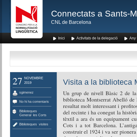
Connectats a Sants-Mon
CNL de Barcelona
Inici
Activitats de la delegació
Any l
27
NOVEMBRE
Visita a la biblioteca
2019
Un grup de nivell Bàsic 2 de la 
sgimenez
biblioteca Montserrat Abelló de 
No hi ha comentaris
resultat molt interessant i profito
del recinte i ha conegut la històr
Biblioteques
,
General
,
les Corts
tèxtil a ara és un equipament cul
Cots i a tot Barcelona. L’anti
Biblioteques
,
visites
construir el 1924 i va ser pionera