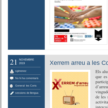
21
NOVEMBRE
Xerrem arreu a les Co
2019
Els al
sgimenez
que es
No hi ha comentaris
partic
d’arre
General
,
les Corts
vingud
sessions de llengua
de les
activi
interc