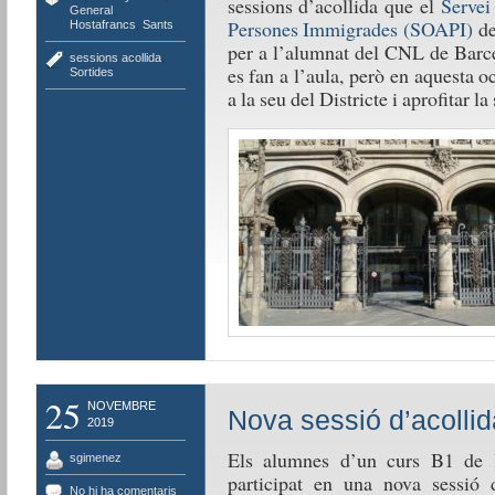
sessions d’acollida que el
Servei
General
,
Persones Immigrades (SOAPI)
de
Hostafrancs
,
Sants
per a l’alumnat del CNL de Barce
sessions acollida
,
es fan a l’aula, però en aquesta o
Sortides
a la seu del Districte i aprofitar la 
25
NOVEMBRE
Nova sessió d’acollida
2019
Els alumnes d’un curs B1 de l
sgimenez
participat en una nova sessió 
No hi ha comentaris