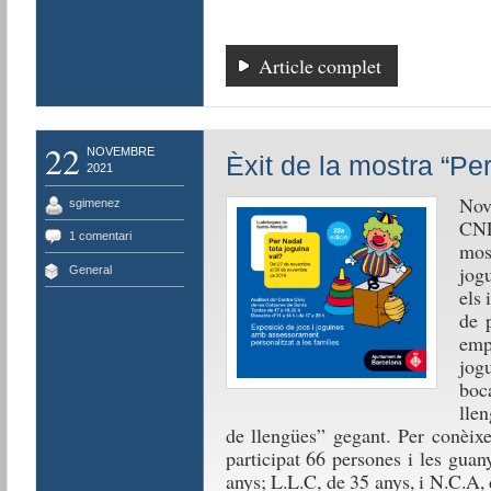
Article complet
22
NOVEMBRE
Èxit de la mostra “Per
2021
Nov
sgimenez
CNL
1 comentari
most
jogu
General
els 
de 
emp
jog
boc
llen
de llengües” gegant. Per conèixe
participat 66 persones i les gua
anys; L.L.C, de 35 anys, i N.C.A