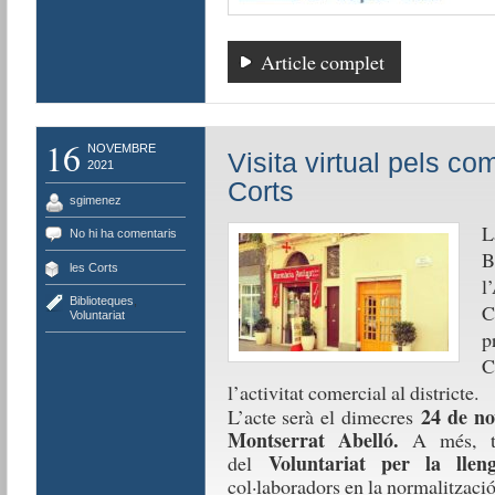
Article complet
16
NOVEMBRE
Visita virtual pels c
2021
Corts
sgimenez
L
No hi ha comentaris
B
les Corts
l
Biblioteques
,
C
Voluntariat
p
C
l’activitat comercial al districte.
24 de no
L’acte serà el dimecres
Montserrat Abelló.
A més, t
Voluntariat per la llen
del
col·laboradors en la normalització 