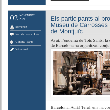
02
NOVEMBRE
Els participants al pr
2021
Museu de Carrosses F
sgimenez
de Montjuïc
No hi ha comentaris
Avui, l’endemà de Tots Sants, la
General
,
Sants
de Barcelona ha organitzat, con
Voluntariat
Barcelona, Adrià Terol, ens ha co