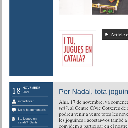
Article 
18
NOVEMBRE
Per Nadal, tota jogui
2021
Ahir, 17 de novembre, va comença
mmartinezr
val?
, al Centre Cívic Cotxeres de
No hi ha comentaris
podreu venir a veure totes les nov
les joguines i acostar-vos també 
I tu jugues en
català?
,
Sants
convidem a participar en el nostre