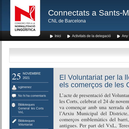
Connectats a Sants-Mon
CNL de Barcelona
Inici
Activitats de la delegació
Any l
25
NOVEMBRE
El Voluntariat per la 
2021
els comerços de les 
sgimenez
L’acte de presentació del Voluntar
No hi ha comentaris
les Corts, celebrat el 24 de nove
Biblioteques
,
va començar amb una xerrada de
General
,
les Corts
,
l’Arxiu Municipal del Districte
VxL
comerços emblemàtics del barri,
Biblioteques
,
antigues. Per part del VxL, Teres
Voluntariat