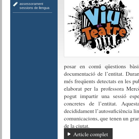
assessorament
,
sessions de llengua
posar en comú qüestions bàsi
documentació de l’entitat. Duran
més freqüents detectats en les pu
elaborat per la professora Mer
pogut impartir una sessió espe
concretes de l’entitat. Aquesta
decididament l’autosuficiència lin
comunicacions, que tenen un gran 
de la ciutat.
Article complet