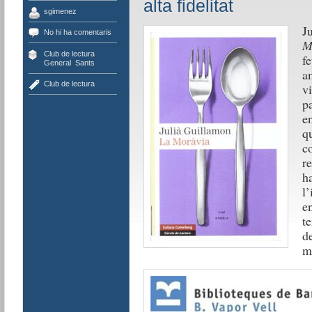
alta fidelitat
sgimenez
J
No hi ha comentaris
M
Club de lectura
,
f
General
,
Sants
a
Club de lectura
v
p
en
qu
c
re
ha
l’
e
te
d
m