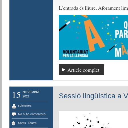
L’entrada és lliure. Aforament limi
Article complet
15
NOVEMBRE
Sessió lingüística a V
2021
sgimenez
No hi ha comentaris
Sants
,
Teatre