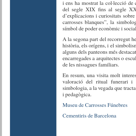
i ens ha mostrat la col·lecció de
del segle XIX fins al segle XX
d’explicacions i curiositats sobre 
carrosses blanques”, la simbolo
símbol de poder econòmic i social
A la segona part del recorregut h
història, els orígens, i el simboli
alguns dels panteons més destacats
encarregades a arquitectes o esc
de les nissagues familiars.
En resum, una visita molt intere
valoració del ritual funerari i
simbologia, a la vegada que tract
i pedagògica.
Museu de Carrosses Fúnebres
Cementiris de Barcelona