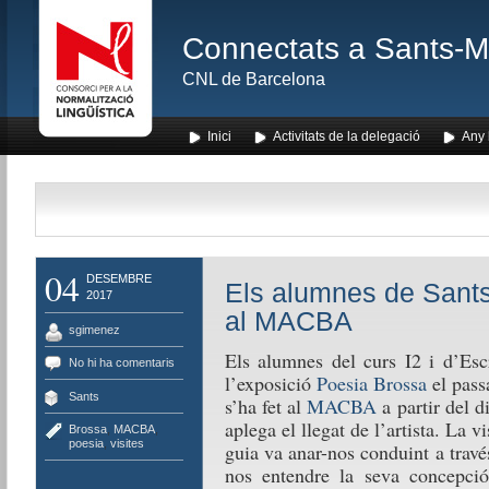
Connectats a Sants-Mon
CNL de Barcelona
Inici
Activitats de la delegació
Any l
04
DESEMBRE
Els alumnes de Sants
2017
al MACBA
sgimenez
Els alumnes del curs I2 i d’Escr
No hi ha comentaris
l’exposició
Poesia Brossa
el pass
Sants
s’ha fet al
MACBA
a partir del 
aplega el llegat de l’artista. La v
Brossa
,
MACBA
,
poesia
,
visites
guia va anar-nos conduint a travé
nos entendre la seva concepció