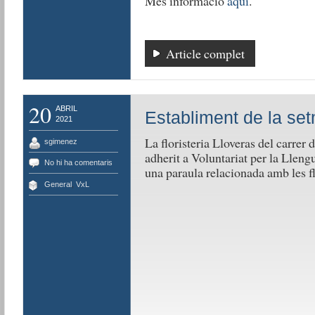
Més informació
aquí
.
Article complet
20
ABRIL
Establiment de la set
2021
La floristeria Lloveras del carrer 
sgimenez
adherit a Voluntariat per la Llen
No hi ha comentaris
una paraula relacionada amb les fl
General
,
VxL