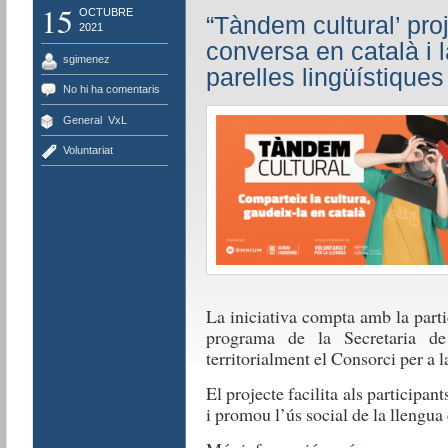
15
OCTUBRE
“Tàndem cultural’ proj
2021
conversa en català i 
sgimenez
parelles lingüístiques
No hi ha comentaris
General
,
VxL
Voluntariat
La iniciativa compta amb la parti
programa de la Secretaria de 
territorialment el Consorci per a 
El projecte facilita als participant
i promou l’ús social de la llengua 