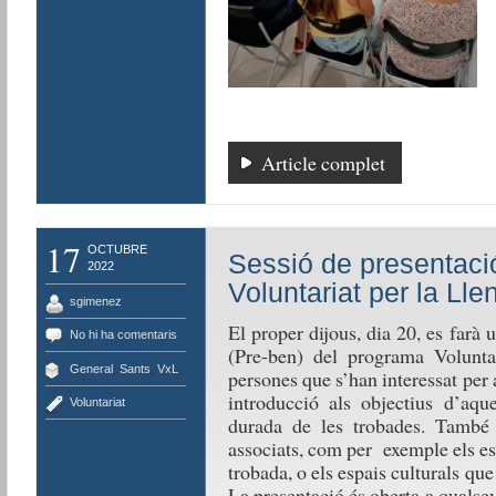
Article complet
17
OCTUBRE
Sessió de presentaci
2022
Voluntariat per la Ll
sgimenez
El proper dijous, dia 20, es farà
No hi ha comentaris
(Pre-ben) del programa Volunta
General
,
Sants
,
VxL
persones que s’han interessat per 
introducció als objectius d’aqu
Voluntariat
durada de les trobades. També s’
associats, com per exemple els es
trobada, o els espais culturals qu
La presentació és oberta a qualse