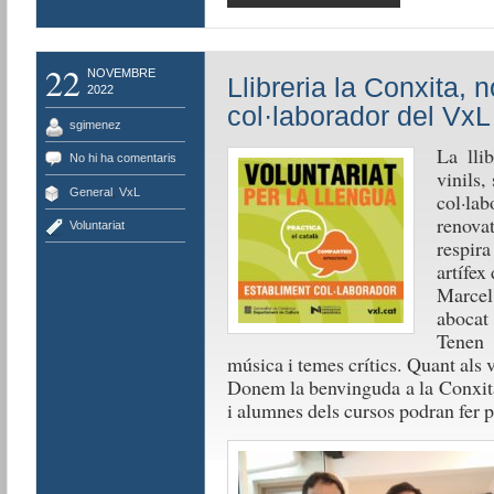
22
NOVEMBRE
Llibreria la Conxita, 
2022
col·laborador del VxL
sgimenez
La lli
No hi ha comentaris
vinils,
General
,
VxL
col·la
renovat
Voluntariat
respira
artífex
Marcel,
abocat
Tenen 
música i temes crítics. Quant als 
Donem la benvinguda a la Conxita
i alumnes dels cursos podran fer p