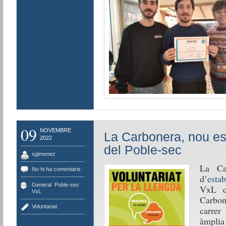
09
NOVEMBRE
La Carbonera, nou es
2022
del Poble-sec
sgimenez
La Ca
No hi ha comentaris
d’
estab
General
,
Poble-sec
,
VxL q
VxL
Carbon
Voluntariat
carrer
àmplia 