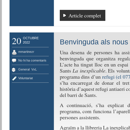
Article complet
20
OCTUBRE
Benvinguda als nous p
2022
Una desena de persones ha assist
mmartinezr
benvinguda que organitza regula
No hi ha comentaris
L’acte ha tingut lloc en un espai 
Sants
La inexplicable
. Els volun
General
,
VxL
programa dins d’un
refugi (el 07
Voluntariat
s’ha encarregat de donar el tret
història d’aquest refugi antiaeri 
del barri de Sants.
A continuació, s’ha explicat 
programa, com funciona l’aparell
persones assistents.
Agraïm a la llibreria La inexplicab