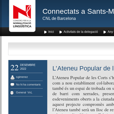
Connectats a Sants-Mon
CNL de Barcelona
Inici
Activitats de la delegació
Any l
22
DESEMBRE
L’Ateneu Popular de 
2022
L’Ateneu Popular de les Corts s’h
sgimenez
com a nou establiment col·labora
No hi ha comentaris
també és un espai de trobada on se
de barri com xerrades, present
General
,
VxL
esdeveniments oberts a la ciutada
aquest projecte compromès amb l
l’Ateneu també serà un lloc de re