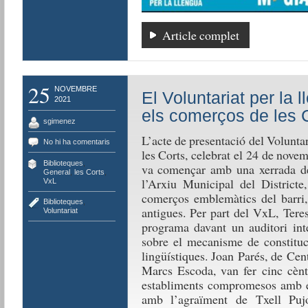
Article complet
25
NOVEMBRE
El Voluntariat per la 
2021
els comerços de les 
sgimenez
L’acte de presentació del Voluntar
No hi ha comentaris
les Corts, celebrat el 24 de nove
Biblioteques
,
va començar amb una xerrada de
General
,
les Corts
,
l’Arxiu Municipal del Districte
VxL
comerços emblemàtics del barri,
Biblioteques
,
antigues. Per part del VxL, Teres
Voluntariat
programa davant un auditori int
sobre el mecanisme de constituc
lingüístiques. Joan Parés, de Cen
Marcs Escoda, van fer cinc cènt
establiments compromesos amb el 
amb l’agraïment de Txell Pujo