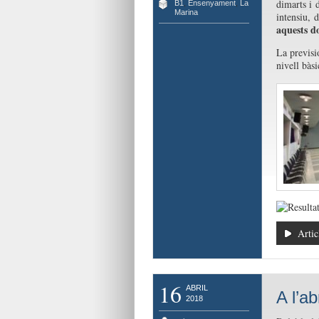
dimarts i 
B1
,
Ensenyament
,
La
Marina
intensiu,
aquests do
La previsi
nivell bàsi
Artic
16
ABRIL
A l’ab
2018