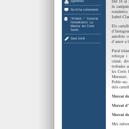
Del 16 al 
sgimenez
la campany
No hi ha comentaris
romàntics 
Isabel-Cla
"A l'abril..."
,
General
,
Hostafrancs
,
La
Els cartell
Marina
,
les Corts
,
Sants
d’Instagra
autofoto 
Sant Jordi
d’amor a la
Paral·lela
reforçar i
ciutat, di
trobades a
les Corts 
Murmuri, 
Poble-sec.
dels carte
Mercat de
Mercat d’
Mercat de
Més infor