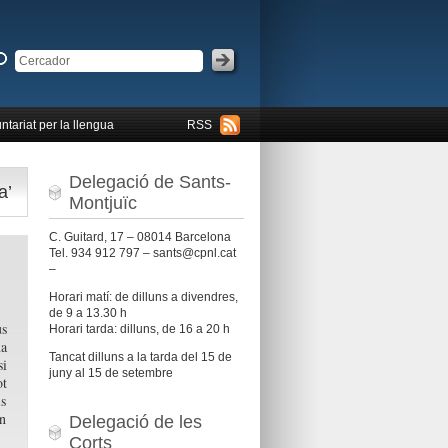
ntariat per la llengua
RSS
Delegació de Sants-
a’
Montjuïc
C. Guitard, 17 – 08014 Barcelona
Tel. 934 912 797 – sants@cpnl.cat
–
Horari matí: de dilluns a divendres,
de 9 a 13.30 h
us
Horari tarda: dilluns, de 16 a 20 h
na
Tancat dilluns a la tarda del 15 de
si
juny al 15 de setembre
t
ls
an
Delegació de les
Corts