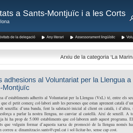
ats a Sants-Montjuïc i a les Corts
lona
ivitats de la delegació
Any literari
Assessorament lingüístic
Volu
Arxiu de la categoria ‘La Marin
 adhesions al Voluntariat per la Llengua a
-Montjuïc
a d’establiments adherits al Voluntariat per la Llengua (
VxL)
té, entre els se
 que el petit comerç col·labori amb les persones que estan aprenent català d’u
 senzilla: d’una banda, fent la salutació inicial al client en català, i d’altra, 
’esforça a parlar la nostra llengua, no canviar al castellà. Així de senzill.
A to
ja hi ha prop de 5.000 establiments que col·laboren amb aquest programa. E
nts que vulguin formar d’aquesta xarxa de promoció de la llengua només h
 correu a: dinamitzacio.sants@cpnl.cat i sol·licitar-ho, sense cap cost.