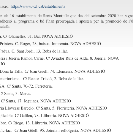
mació:
https://www.vxl.cat/establiments
n els 16 establiments de Sants-Montjuïc que des del setembre 2020 han sign
adhesió al programa o bé l’han prorrogada i aposten per la promoció de l’
català:
a.
C/
Olzinelles
, 31. Bar. NOVA ADHESIÓ
rinters. C. Roger, 28, baixos. Impremta.
NOVA ADHESIÓ
 Pàdua.
C. Sant Jordi, 13. Roba de la llar.
eria i Joieria Ramon Carné. C/ Aviador Ruiz de Alda, 8. Joieria.
NOVA
IÓ
 Dóna la Talla. C/ Joan Güell, 74. Llenceria.
NOVA ADHESIÓ
Interiorisme. C/ Rector Triadó, 2. Roba de la llar.
SA. C/ Sants, 70-72. Ferreteria.
 C/ Sants, 3. Marcs.
.
C/ Sants, 17. Joguines.
NOVA ADHESIÓ
ria Lloveras Barceló. C/ Sants, 5. Floristeria.
NOVA ADHESIÓ
licable. C/ Galileu, 78. Llibreria.
NOVA ADHESIÓ
ibre. C/ Riego, 13. Llibreria.
NOVA ADHESIÓ
Tic-tac. C/ Joan Güell, 95. Joieria i rellotgeria.
NOVA ADHESIÓ