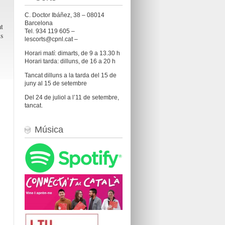
C. Doctor Ibáñez, 38 – 08014
Barcelona
at
Tel. 934 119 605 –
ús
lescorts@cpnl.cat –
Horari matí: dimarts, de 9 a 13.30 h
Horari tarda: dilluns, de 16 a 20 h
Tancat dilluns a la tarda del 15 de
juny al 15 de setembre
Del 24 de juliol a l’11 de setembre,
tancat.
Música