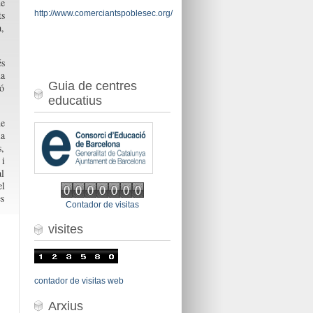
de
http://www.comerciantspoblesec.org/
ts
a,
és
na
Guia de centres
ió
educatius
de
la
s,
 i
al
el
es
Contador de visitas
visites
contador de visitas web
Arxius