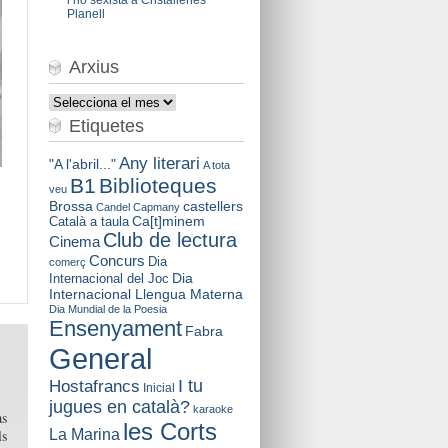
Planell
Arxius
Arxius
Etiquetes
Any literari
"A l'abril..."
A tota
B1
Biblioteques
veu
Brossa
castellers
Candel
Capmany
Català a taula
Ca[t]minem
Club de lectura
Cinema
Concurs
Dia
comerç
Dia
Internacional del Joc
Internacional Llengua Materna
Dia Mundial de la Poesia
Ensenyament
Fabra
General
I tu
Hostafrancs
Inicial
jugues en català?
karaoke
as
les Corts
La Marina
ls