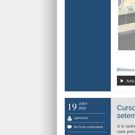
Biblioteca
Artic
19
JUNY
Curso
2019
sete
sgimenez
A la tardo
No hi ha comentaris
(aula poli