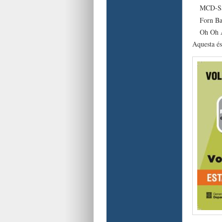
MCD-San
Forn Ba
Oh Oh A
Aquesta és