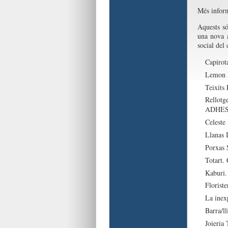
Més infor
Aquests só
una nova 
social del 
Capirot
Lemon P
Teixits
Rellotg
ADHES
Celeste
Llanas 
Porxas 
Totart.
Kaburi
Floriste
La inexp
Barra/ll
Joieria 