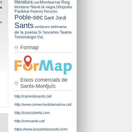
és
literatura
Montserrat Roig
Llull
 a
Novel·la negra
Muntaner
Ortografia
Panikkar
Pedrolo
Perucho
Poble-sec
Sant Jordi
de
Sants
setmana
sardanes
de la poesia
Teatre
Si l'encertes
VxL
Terminologia
Formap
Eixos comercials de
Sants-Montjuïc
http://carrerdesants.cat/
http://www.comerciantslamarina.cat/
http://creucoberta.com
http://cmnsants.cat/
https://www.eixsantslescorts.com/