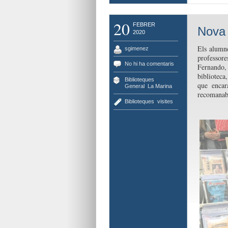
20
FEBRER
Nova 
2020
Els alumne
sgimenez
professor
No hi ha comentaris
Fernando,
biblioteca
Biblioteques
,
que encar
General
,
La Marina
recomanabl
Biblioteques
,
visites