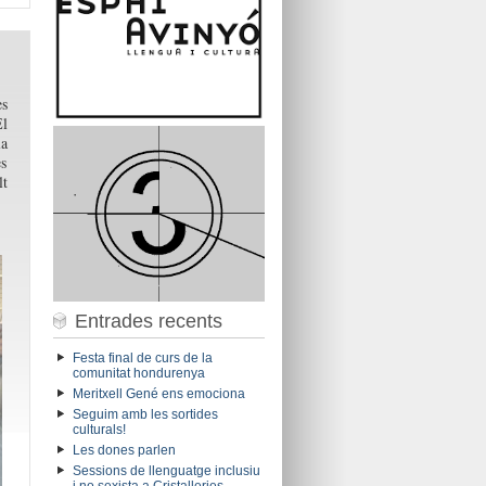
es
El
la
es
lt
Entrades recents
Festa final de curs de la
comunitat hondurenya
Meritxell Gené ens emociona
Seguim amb les sortides
culturals!
Les dones parlen
Sessions de llenguatge inclusiu
i no sexista a Cristalleries