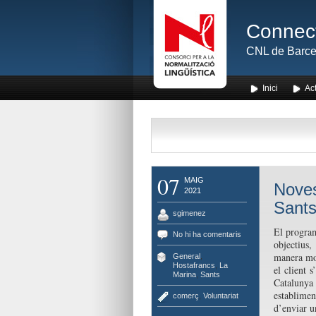
Connect
CNL de Barce
Inici
Act
07
MAIG
Noves
2021
Sants
sgimenez
El program
No hi ha comentaris
objectius,
manera molt
General
,
Hostafrancs
,
La
el client s
Marina
,
Sants
Catalunya 
establime
comerç
,
Voluntariat
d’enviar un