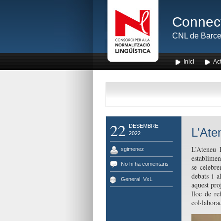
Connect
CNL de Barce
Inici
Act
22
DESEMBRE
L’Ate
2022
L’Ateneu 
sgimenez
establimen
No hi ha comentaris
se celebre
debats i a
General
,
VxL
aquest pro
lloc de re
col·labora