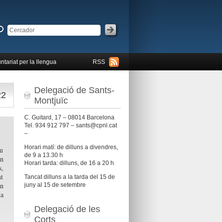
ntariat per la llengua
RSS
Delegació de Sants-
22
Montjuïc
C. Guitard, 17 – 08014 Barcelona
Tel. 934 912 797 – sants@cpnl.cat
–
Horari matí: de dilluns a divendres,
ou
de 9 a 13.30 h
on
Horari tarda: dilluns, de 16 a 20 h
s,
nt
Tancat dilluns a la tarda del 15 de
un
juny al 15 de setembre
la
Delegació de les
Corts