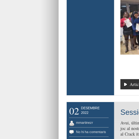
Artic
02
DESEMBRE
Sessi
2022
Avui, últi
mmartinezr
joc al nos
No hi ha comentaris
al Crack i