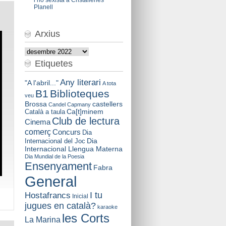
Planell
Arxius
Arxius
Etiquetes
Any literari
"A l'abril..."
A tota
B1
Biblioteques
veu
Brossa
castellers
Candel
Capmany
Català a taula
Ca[t]minem
Club de lectura
Cinema
comerç
Concurs
Dia
Dia
Internacional del Joc
Internacional Llengua Materna
Dia Mundial de la Poesia
Ensenyament
Fabra
General
I tu
Hostafrancs
Inicial
jugues en català?
karaoke
les Corts
La Marina