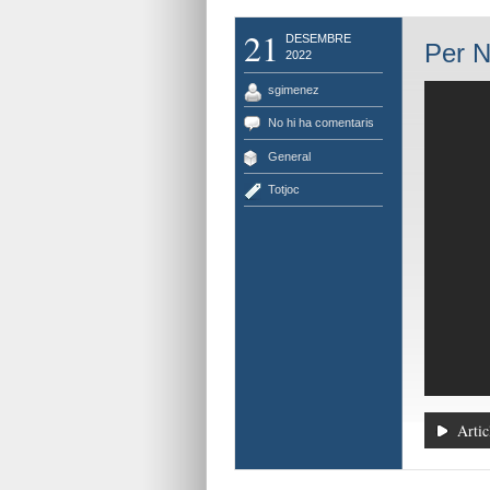
21
DESEMBRE
Per N
2022
sgimenez
No hi ha comentaris
General
Totjoc
Artic