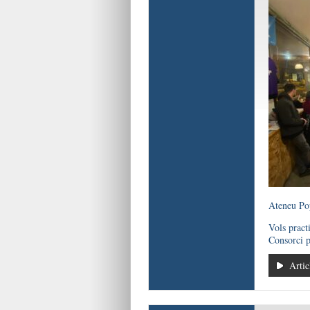
Ateneu Pop
Vols practi
Consorci p
Artic