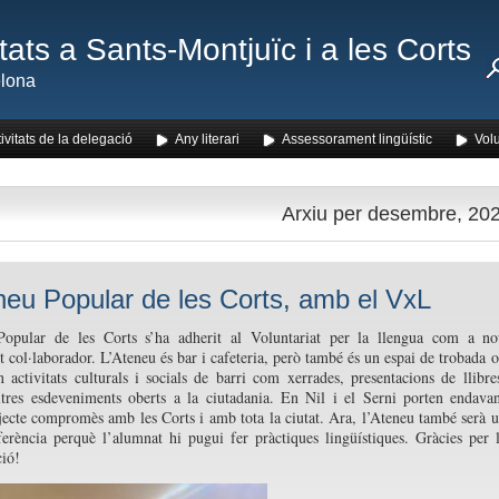
ats a Sants-Montjuïc i a les Corts
lona
ivitats de la delegació
Any literari
Assessorament lingüístic
Volu
Arxiu per desembre, 20
neu Popular de les Corts, amb el VxL
Popular de les Corts s’ha adherit al Voluntariat per la llengua com a n
t col·laborador. L’Ateneu és bar i cafeteria, però també és un espai de trobada 
n activitats culturals i socials de barri com xerrades, presentacions de llibre
ltres esdeveniments oberts a la ciutadania. En Nil i el Serni porten endava
jecte compromès amb les Corts i amb tota la ciutat. Ara, l’Ateneu també serà 
ferència perquè l’alumnat hi pugui fer pràctiques lingüístiques. Gràcies per 
ció!