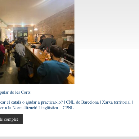
ular de les Corts
car el català o ajudar a practicar-lo? | CNL de Barcelona | Xarxa territorial |
er a la Normalització Lingüística – CPNL
le complet