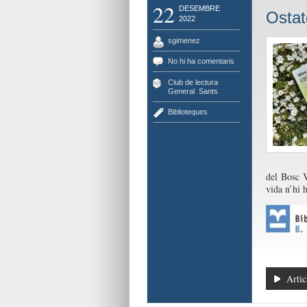
22
DESEMBRE
Ostat
2022
sgimenez
No hi ha comentaris
Club de lectura
,
General
,
Sants
Biblioteques
del Bosc V
vida n’hi h
Artic