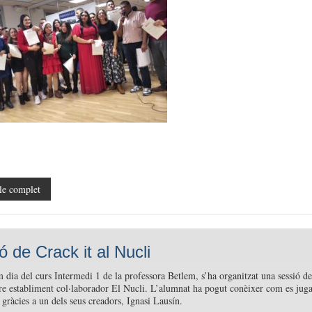
le complet
ó de Crack it al Nucli
m dia del curs Intermedi 1 de la professora Betlem, s’ha organitzat una sessió de
tre establiment col·laborador El Nucli. L’alumnat ha pogut conèixer com es jug
t gràcies a un dels seus creadors, Ignasi Lausín.