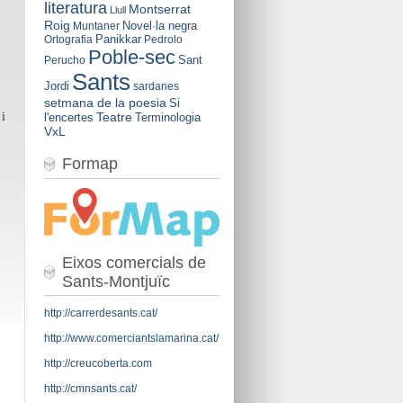
literatura
Montserrat
Llull
Roig
Novel·la negra
Muntaner
Panikkar
Ortografia
Pedrolo
Poble-sec
Sant
Perucho
Sants
Jordi
sardanes
setmana de la poesia
Si
i
Teatre
l'encertes
Terminologia
VxL
Formap
Eixos comercials de
Sants-Montjuïc
http://carrerdesants.cat/
http://www.comerciantslamarina.cat/
http://creucoberta.com
http://cmnsants.cat/