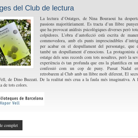
ges del Club de lectura
La lectura d’Ostatges, de Nina Bouraoui ha despert
passions majoritàriament. Es tracta d’un llibre punye
que ha provocat anàlisis psicològiques diverses però tot
colpidores. L’obra d’autoficció està escrita de mane
commovedora, amb els punts imprescindibles d’intri
per acabar en el despullament del personatge, que 
també un despullament d’emocions. La protagonista 
ostatge dels seus records com tots nosaltres, però la se
experiència és tan profunda que ens la plantifica en u
confessió com un cop de puny. Passat Nadal en
retrobarem al Club amb un llibre molt diferent, El secr
ell, de Dino Buzzati. De la realitat més crua a la faula més imaginativa. A 
a de tots colors.
le complet