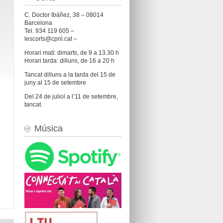
C. Doctor Ibáñez, 38 – 08014
Barcelona
Tel. 934 119 605 –
lescorts@cpnl.cat –
Horari matí: dimarts, de 9 a 13.30 h
Horari tarda: dilluns, de 16 a 20 h
Tancat dilluns a la tarda del 15 de
juny al 15 de setembre
Del 24 de juliol a l’11 de setembre,
tancat.
Música