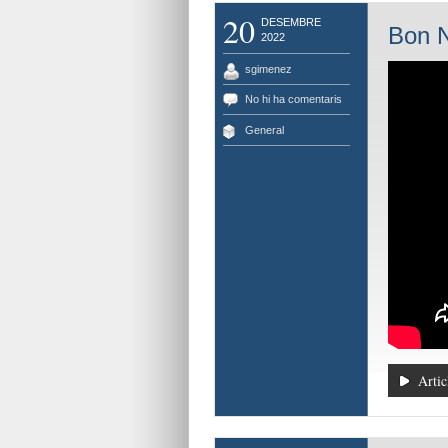
20
DESEMBRE
Bon 
2022
sgimenez
No hi ha comentaris
General
Artic