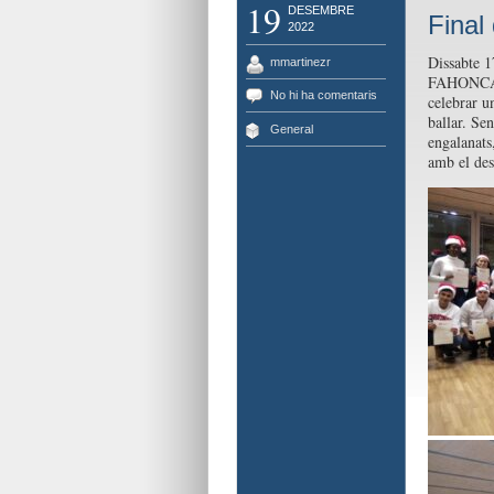
19
DESEMBRE
Final
2022
Dissabte 1
mmartinezr
FAHONCAT 
No hi ha comentaris
celebrar u
ballar. Se
General
engalanats
amb el des