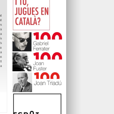
at
nt
es
ra
ga
és
és
va
na
s
et
la