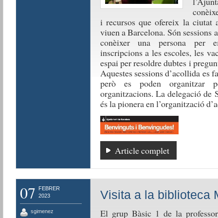
l’Ajun
conèixe
i recursos que ofereix la ciutat
viuen a Barcelona. Són sessions 
conèixer una persona per em
inscripcions a les escoles, les va
espai per resoldre dubtes i pregun
Aquestes sessions d’acollida es fa
però es poden organitzar pe
organitzacions. La delegació de
és la pionera en l’organització d’a
Article complet
07
FEBRER
Visita a la biblioteca
2023
El grup Bàsic 1 de la professor
sgimenez