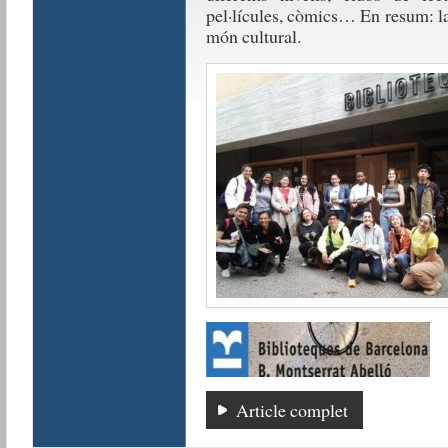
pel·lícules, còmics… En resum: la 
món cultural.
Article complet