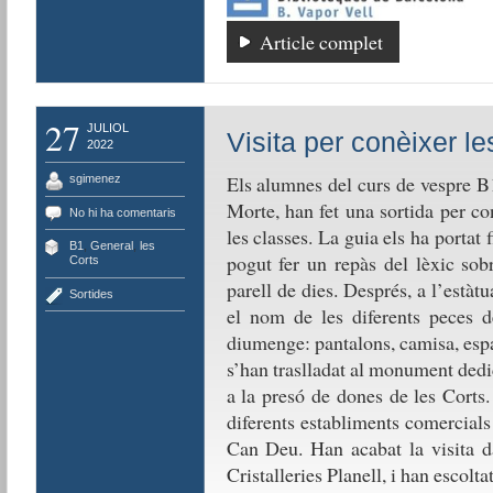
Article complet
27
JULIOL
Visita per conèixer le
2022
Els alumnes del curs de vespre B
sgimenez
Morte, han fet una sortida per co
No hi ha comentaris
les classes. La guia els ha portat 
B1
,
General
,
les
pogut fer un repàs del lèxic sob
Corts
parell de dies. Després, a l’està
Sortides
el nom de les diferents peces 
diumenge: pantalons, camisa, espar
s’han traslladat al monument dedic
a la presó de dones de les Corts
diferents establiments comercials 
Can Deu. Han acabat la visita da
Cristalleries Planell, i han escolta