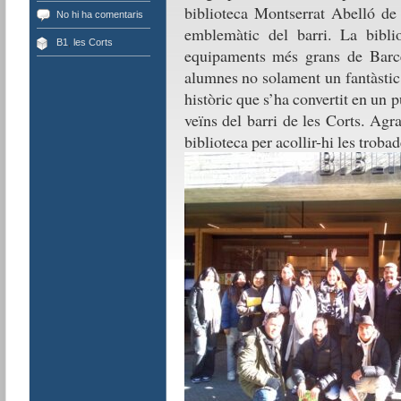
biblioteca Montserrat Abelló de 
No hi ha comentaris
emblemàtic del barri. La bibli
B1
,
les Corts
equipaments més grans de Barcel
alumnes no solament un fantàstic 
històric que s’ha convertit en un 
veïns del barri de les Corts. Agr
biblioteca per acollir-hi les troba