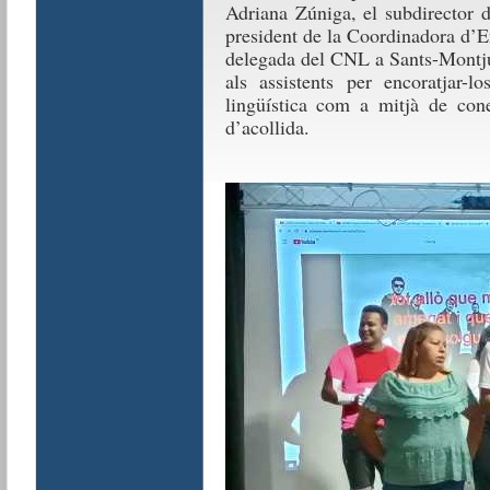
Adriana Zúniga, el subdirector 
president de la Coordinadora d’En
delegada del CNL a Sants-Montjuï
als assistents per encoratjar-
lingüística com a mitjà de cone
d’acollida.