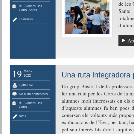
de les 
B1
,
General
,
les
Sants
Corts
,
Sants
totalm
castellers
d’alumn
Art
19
MAIG
Una ruta integradora 
2022
Un grup Bàsic 1 de la professora
sgimenez
fer una ruta per les Corts de la 
No hi ha comentaris
alumnes molt interessats en els c
B1
,
General
,
les
d’aquests alumnes fa ben pocs di
Corts
coneixen els voltants més propers 
rutes
explicacions de l’Eva, per tant, h
pel seu interès històric i arquit