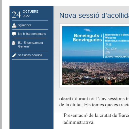
24
OCTUBRE
Nova sessió d’acollid
2022
sgimenez
No hi ha comentaris
B1
,
Ensenyament
,
General
sessions acollida
ofereix durant tot l’any sessions i
de la ciutat. Els temes que es tract
Presentació de la ciutat de Barce
administrativa.