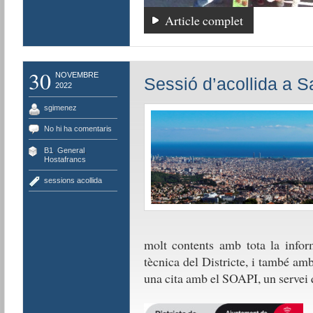
Article complet
30
NOVEMBRE
Sessió d’acollida a S
2022
sgimenez
No hi ha comentaris
B1
,
General
,
Hostafrancs
sessions acollida
molt contents amb tota la infor
tècnica del Districte, i també amb
una cita amb el SOAPI, un servei q