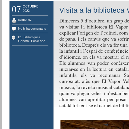
07
OCTUBRE
Visita a la biblioteca 
2022
Dimecres 5 d’octubre, un grup de
sgimenez
va visitar la biblioteca El Vapo
No hi ha comentaris
explicar l’origen de l’edifici, com 
de pana, i els canvis que va sofrir
B1
,
Biblioteques
,
General
,
Poble-sec
biblioteca.
Després els va fer una 
la infantil i l’espai de conferèncie
d’idiomes, on els va mostrar el m
Els alumnes van poder conèixer l
iniciar-se en la lectura en cata
infantils, els va recomanar Sa
curiositat: atès que El Vapor Ve
música, la revista musical catala
quan va plegar veles, i n’estan b
alumnes van aprofitar per posar 
català tot fent-se el carnet de bibl