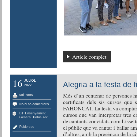
Article complet
16
JULIOL
Alegria a la festa de 
2022
Més d’un centenar de persones han
sgimenez
certificats dels sis cursos que 
No hi ha comentaris
FAHONCAT. La festa va comptar a
cursos que van interpretar tres 
B1
,
Ensenyament
,
General
,
Poble-sec
de cantants convidats com Lissett
el públic que va cantar i ballar a
Poble-sec
d’altres, amb la presència de la 