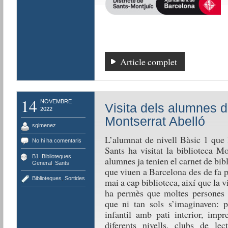
Article complet
14
NOVEMBRE
Visita dels alumnes d
2022
Montserrat Abelló
sgimenez
L’alumnat de nivell Bàsic 1 que 
No hi ha comentaris
Sants ha visitat la biblioteca M
B1
,
Biblioteques
,
alumnes ja tenien el carnet de bi
General
,
Sants
que viuen a Barcelona des de fa p
Biblioteques
,
Sortides
mai a cap biblioteca, així que la 
ha permès que moltes persones de
que ni tan sols s’imaginaven: pr
infantil amb pati interior, impr
diferents nivells, clubs de lect