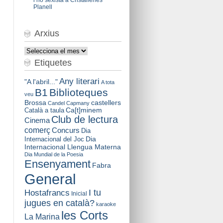
Planell
Arxius
Arxius
Etiquetes
Any literari
"A l'abril..."
A tota
B1
Biblioteques
veu
Brossa
castellers
Candel
Capmany
Català a taula
Ca[t]minem
Club de lectura
Cinema
comerç
Concurs
Dia
Dia
Internacional del Joc
Internacional Llengua Materna
Dia Mundial de la Poesia
Ensenyament
Fabra
General
I tu
Hostafrancs
Inicial
jugues en català?
karaoke
les Corts
La Marina