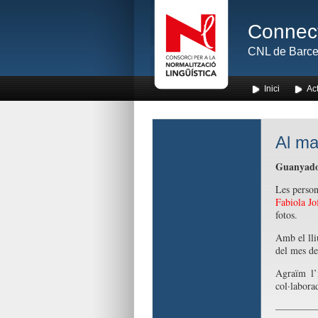
Connect
CNL de Barce
Inici
Act
Al ma
Guanyador
Les person
Fabiola Jo
fotos.
Amb el lli
del mes d
Agraïm l’
col·labora
————