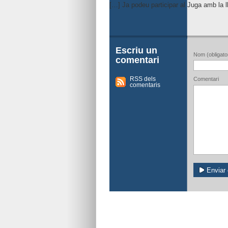
[…] Ja podeu participar al Juga amb la
Escriu un
Nom (obligator
comentari
RSS dels
Comentari
comentaris