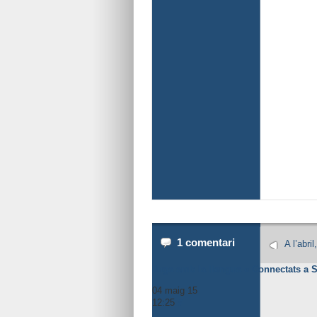
1 comentari
A l’abri
Juga amb la llengua « Connectats a Sa
04 maig 15
12:25
#