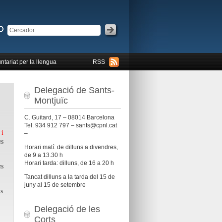
ntariat per la llengua
RSS
Delegació de Sants-
Montjuïc
C. Guitard, 17 – 08014 Barcelona
Tel. 934 912 797 – sants@cpnl.cat
 i
–
es
Horari matí: de dilluns a divendres,
de 9 a 13.30 h
Horari tarda: dilluns, de 16 a 20 h
es
Tancat dilluns a la tarda del 15 de
juny al 15 de setembre
ts
Delegació de les
Corts