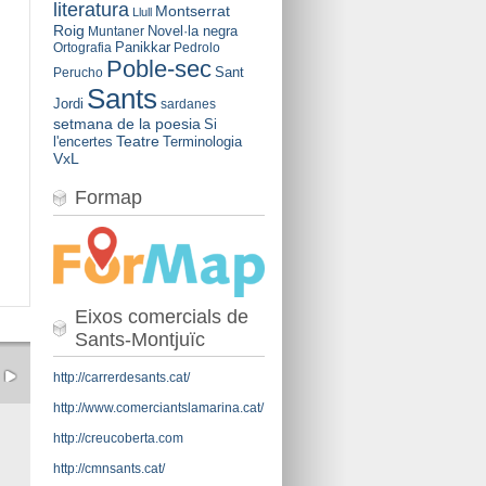
literatura
Montserrat
Llull
Roig
Novel·la negra
Muntaner
Panikkar
Ortografia
Pedrolo
Poble-sec
Sant
Perucho
Sants
Jordi
sardanes
setmana de la poesia
Si
Teatre
l'encertes
Terminologia
VxL
Formap
Eixos comercials de
Sants-Montjuïc
http://carrerdesants.cat/
http://www.comerciantslamarina.cat/
http://creucoberta.com
http://cmnsants.cat/