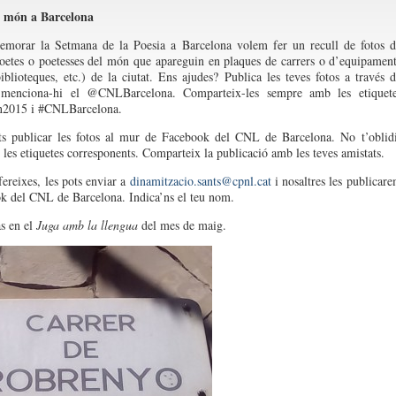
l món a Barcelona
morar la Setmana de la Poesia a Barcelona volem fer un recull de fotos 
etes o poetesses del món que apareguin en plaques de carrers o d’equipamen
biblioteques, etc.) de la ciutat. Ens ajudes? Publica les teves fotos a través 
 menciona-hi el @CNLBarcelona. Comparteix-les sempre amb les etiquete
n2015 i #CNLBarcelona.
s publicar les fotos al mur de Facebook del CNL de Barcelona. No t’oblid
i les etiquetes corresponents. Comparteix la publicació amb les teves amistats.
fereixes, les pots enviar a
dinamitzacio.sants@cpnl.cat
i nosaltres les publicar
k del CNL de Barcelona. Indica’ns el teu nom.
às en el
Juga amb la llengua
del mes de maig.