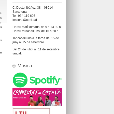
C. Doctor Ibáñez, 38 – 08014
Barcelona
de
Tel. 934 119 605 –
ts
lescorts@cpnl.cat –
de
s
Horari matí: dimarts, de 9 a 13.30 h
Horari tarda: dilluns, de 16 a 20 h
Tancat dilluns a la tarda del 15 de
is
juny al 15 de setembre
Del 24 de juliol a l’11 de setembre,
em
tancat.
Música