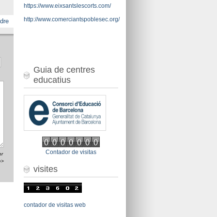
https://www.eixsantslescorts.com/
http://www.comerciantspoblesec.org/
dre
Guia de centres
educatius
Contador de visitas
br
e>
visites
contador de visitas web