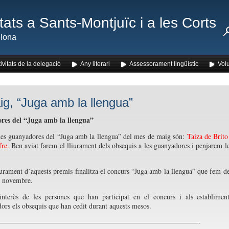
ats a Sants-Montjuïc i a les Corts
lona
ivitats de la delegació
Any literari
Assessorament lingüístic
Volu
ig, “Juga amb la llengua”
es del “Juga amb la llengua”
es guanyadores del “Juga amb la llengua” del mes de maig són:
Taiza de Brito
fre.
Ben aviat farem el lliurament dels obsequis a les guanyadores i penjarem l
urament d’aquests premis finalitza el concurs “Juga amb la llengua” que fem d
e novembre.
interès de les persones que han participat en el concurs i als establimen
dors els obsequis que han cedit durant aquests mesos.
————————————————————————————-