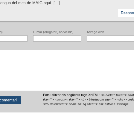
 llengua del mes de MAIG aquí. […]
Respon
i)
E-mail (obligatori, no visible)
Adreça web
Pots utilitzar els següents tags XHTML:
<a href="" title=""> <ab
title=""> <acronym title=""> <b> <blockquote cite=""> <cite> <cod
<del datetime=""> <em> <i> <q cite=""> <s> <strike> <strong>