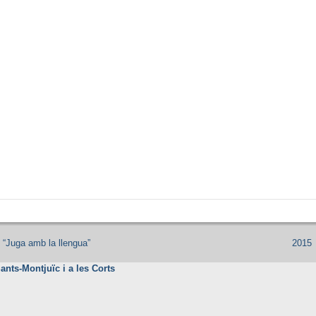
l, “Juga amb la llengua”
2015
nts-Montjuïc i a les Corts