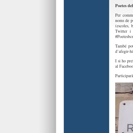
Poetes de
Per comme
noms de po
(escoles, 
Twitter i
#Poetesbc
També pot
d’afegir-h
I si ho pre
al Faceboo
Participar