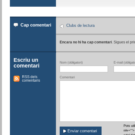
Cap comentari
Clubs de lectura
Encara no hi ha cap comentari
. Sigues el pri
Escriu un
Nom (obligatori)
E-mail (obligato
comentari
RSS dels
Comentari
comentaris
Pots ut
title=""
<del da