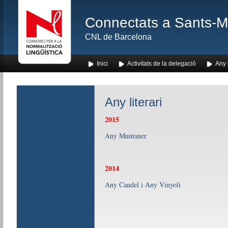
Connectats a Sants-Mon
CNL de Barcelona
Inici
Activitats de la delegació
Any l
Any literari
2015
Any Muntaner
2014
Any Candel i Any Vinyoli