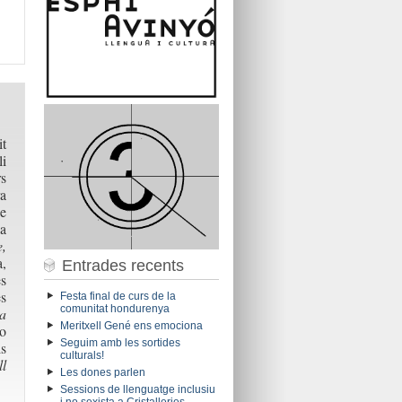
t
i
rs
a
e
la
,
a,
Entrades recents
s
es
Festa final de curs de la
comunitat hondurenya
a
Meritxell Gené ens emociona
o
Seguim amb les sortides
s
culturals!
l
Les dones parlen
Sessions de llenguatge inclusiu
i no sexista a Cristalleries