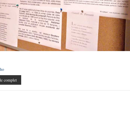
cho
le complet