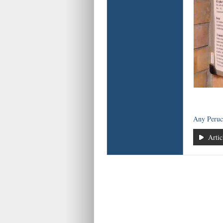
Any Peru
Artic