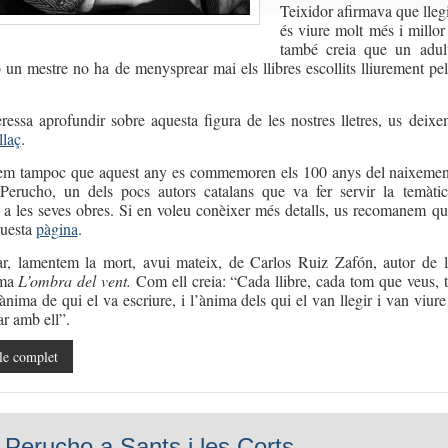
Teixidor afirmava que lleg
és viure molt més i millor
també creia que un adult
 un mestre no ha de menysprear mai els llibres escollits lliurement pe
eressa aprofundir sobre aquesta figura de les nostres lletres, us deix
llaç
.
em tampoc que aquest any es commemoren els 100 anys del naixemen
Perucho, un dels pocs autors catalans que va fer servir la temàtic
a a les seves obres. Si en voleu conèixer més detalls, us recomanem q
questa
pàgina
.
ar, lamentem la mort, avui mateix, de Carlos Ruiz Zafón, autor de l
ima
L’ombra del vent.
Com ell creia: “Cada llibre, cada tom que veus, 
ànima de qui el va escriure, i l’ànima dels qui el van llegir i van viure
r amb ell”.
le complet
 Perucho a Sants i les Corts