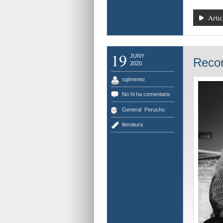
Artic
19
JUNY
Recor
2020
sgimenez
No hi ha comentaris
General
,
Perucho
literatura