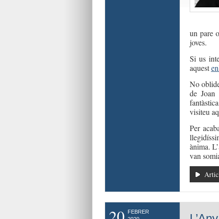
un pare o
joves.
Si us int
aquest
en
No oblid
de Joan 
fantàstic
visiteu a
Per acab
llegidíss
ànima. L’
van somia
Artic
20
FEBRER
L’Any