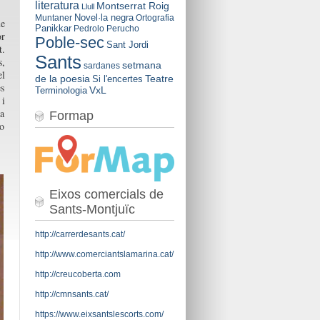
literatura
Montserrat Roig
Llull
Novel·la negra
Muntaner
Ortografia
ue
Panikkar
Pedrolo
Perucho
or
Poble-sec
Sant Jordi
t.
Sants
s,
setmana
sardanes
el
de la poesia
Teatre
Si l'encertes
es
VxL
Terminologia
 i
va
Formap
 o
Eixos comercials de
Sants-Montjuïc
http://carrerdesants.cat/
http://www.comerciantslamarina.cat/
http://creucoberta.com
http://cmnsants.cat/
https://www.eixsantslescorts.com/