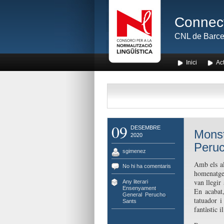
Connect
CNL de Barce
Inici
Act
09
DESEMBRE
Monst
2020
Peru
sgimenez
Amb els al
No hi ha comentaris
homenatge 
van llegir
Any literari
,
Ensenyament
,
En acabat,
General
,
Perucho
,
tatuador i
Sants
fantàstic il