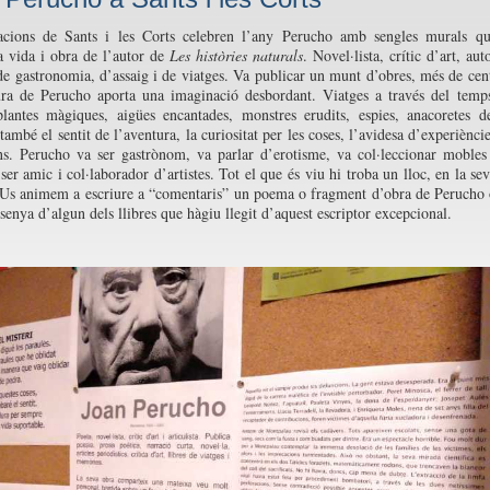
acions de Sants i les Corts celebren l’any Perucho amb sengles murals q
la vida i obra de l’autor de
Les històries naturals
. Novel·lista, crític d’art, aut
 de gastronomia, d’assaig i de viatges. Va publicar un munt d’obres, més de cen
ura de Perucho aporta una imaginació desbordant. Viatges a través del temp
lantes màgiques, aigües encantades, monstres erudits, espies, anacoretes d
ambé el sentit de l’aventura, la curiositat per les coses, l’avidesa d’experiènci
ns. Perucho va ser gastrònom, va parlar d’erotisme, va col·leccionar mobles
 ser amic i col·laborador d’artistes. Tot el que és viu hi troba un lloc, en la se
. Us animem a escriure a “comentaris” un poema o fragment d’obra de Perucho
senya d’algun dels llibres que hàgiu llegit d’aquest escriptor excepcional.