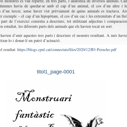
els monstres es van repartir, en tres parts, l’anatomia de diversos animals. Ca
’alumnes havia de quedar-se amb el cap d’un animal, el cos d’un altre i l
s d’un tercer, sense haver vist prèviament de quins animals es tractava. Ai
er exemple – el cap d’un hipopòtam, el cos d’un cuc i les extremitats d’un lle
part de l’exercici consistia a descriure, tot utilitzant adjectius i comparacio
n estudiat, les diferents parts dels animals que els havien tocat en sort.
 havien d’unir aquestes tres parts i descriure el monstre resultant. A més havi
itzar-lo i donar-li un patró d’actuació.
l resultat:
https://blogs.cpnl.cat/connectats/files/2020/12/B3-Perucho.pdf
titol1_page-0001