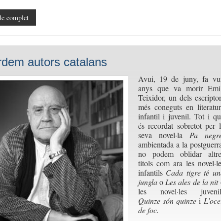
le complet
dem autors catalans
Avui, 19 de juny, fa vui
anys que va morir Emil
Teixidor, un dels escripto
més coneguts en literatur
infantil i juvenil.
Tot i qu
és recordat sobretot per 
seva novel·la
Pa negre
ambientada a la postguerr
no podem oblidar altre
títols com ara les novel·l
infantils
Cada tigre té un
jungla
o
Les ales de la nit
les novel·les juvenil
Quinze són quinze
i
L’ocel
de foc.