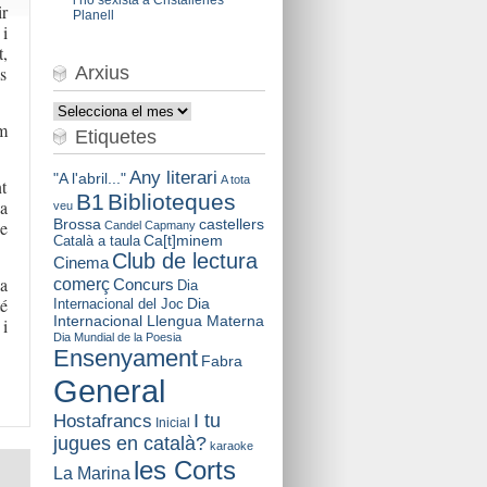
ir
Planell
 i
,
ls
Arxius
Arxius
em
Etiquetes
Any literari
"A l'abril..."
A tota
t
B1
Biblioteques
a
veu
Brossa
castellers
ue
Candel
Capmany
Català a taula
Ca[t]minem
Club de lectura
Cinema
a
comerç
Concurs
Dia
té
Dia
Internacional del Joc
Internacional Llengua Materna
 i
Dia Mundial de la Poesia
Ensenyament
Fabra
General
I tu
Hostafrancs
Inicial
jugues en català?
karaoke
les Corts
La Marina