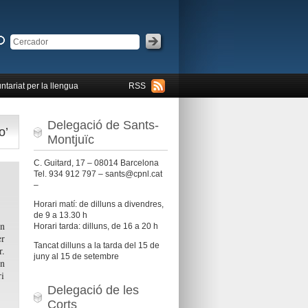
ntariat per la llengua
RSS
Delegació de Sants-
o’
Montjuïc
C. Guitard, 17 – 08014 Barcelona
Tel. 934 912 797 – sants@cpnl.cat
–
Horari matí: de dilluns a divendres,
de 9 a 13.30 h
un
Horari tarda: dilluns, de 16 a 20 h
er
Tancat dilluns a la tarda del 15 de
r.
juny al 15 de setembre
un
ri
Delegació de les
Corts