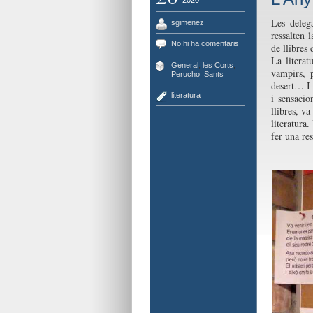
2020
Les deleg
sgimenez
ressalten 
No hi ha comentaris
de llibres
La literat
General
,
les Corts
,
vampirs, p
Perucho
,
Sants
desert… I t
literatura
i sensacio
llibres, va
literatura
fer una res