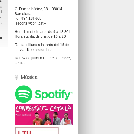
da
es
C. Doctor Ibáñez, 38 – 08014
xí
Barcelona
ó.
Tel. 934 119 605 –
ns
lescorts@cpnl.cat –
Horari matí: dimarts, de 9 a 13.30 h
Horari tarda: dilluns, de 16 a 20 h
en
Tancat dilluns a la tarda del 15 de
juny al 15 de setembre
Del 24 de juliol a l’11 de setembre,
tancat.
Música