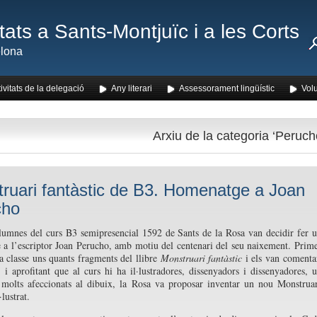
ats a Sants-Montjuïc i a les Corts
lona
ivitats de la delegació
Any literari
Assessorament lingüístic
Volu
Arxiu de la categoria ‘Peruch
ruari fantàstic de B3. Homenatge a Joan
cho
umnes del curs B3 semipresencial 1592 de Sants de la Rosa van decidir fer 
a l’escriptor Joan Perucho, amb motiu del centenari del seu naixement. Prim
 a classe uns quants fragments del llibre
Monstruari fantàstic
i els van comenta
 i aprofitant que al curs hi ha il·lustradores, dissenyadors i dissenyadores, 
 molts afeccionats al dibuix, la Rosa va proposar inventar un nou Monstrua
·lustrat.