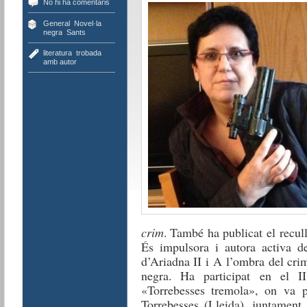
No hi ha comentaris
General
,
Novel·la
negra
,
Sants
literatura
,
trobada
amb autor
crim
. També ha publicat el recul
És impulsora i autora activa de
d’Ariadna II i A l’ombra del crim
negra. Ha participat en el II
«Torrebesses tremola», on va p
Torrebesses (Lleida), juntament 