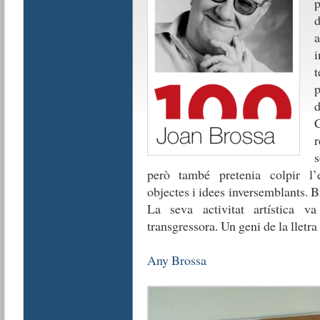
d
i
t
d
C
r
s
però també pretenia colpir l’
objectes i idees inversemblants. B
La seva activitat artística va
transgressora. Un geni de la lletra 
Any Brossa