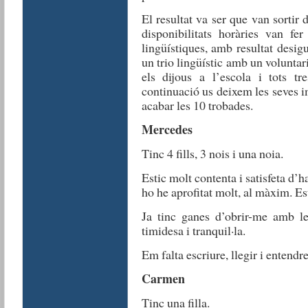
El resultat va ser que van sortir 
disponibilitats horàries van fe
lingüístiques, amb resultat desig
un trio lingüístic amb un voluntari
els dijous a l’escola i tots t
continuació us deixem les seves 
acabar les 10 trobades.
Mercedes
Tinc 4 fills, 3 nois i una noia.
Estic molt contenta i satisfeta d’ha
ho he aprofitat molt, al màxim. Est
Ja tinc ganes d’obrir-me amb les
timidesa i tranquil·la.
Em falta escriure, llegir i entendre
Carmen
Tinc una filla.