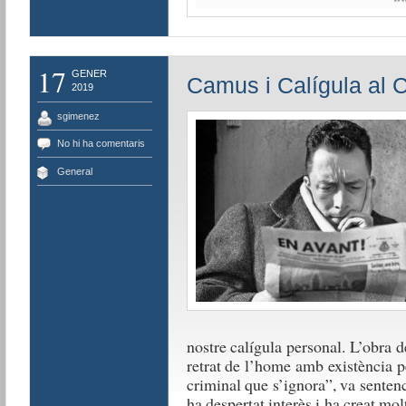
17
GENER
Camus i Calígula al C
2019
sgimenez
No hi ha comentaris
General
nostre calígula personal. L’obra 
retrat de l’home amb existència 
criminal que s’ignora”, va senten
ha despertat interès i ha creat m