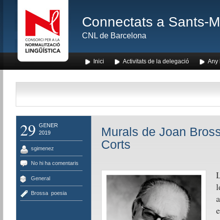
Connectats a Sants-Mon
CNL de Barcelona
Inici
Activitats de la delegació
Any l
29
GENER
Murals de Joan Bross
2019
Corts
sgimenez
No hi ha comentaris
L
General
Brossa
,
poesia
e