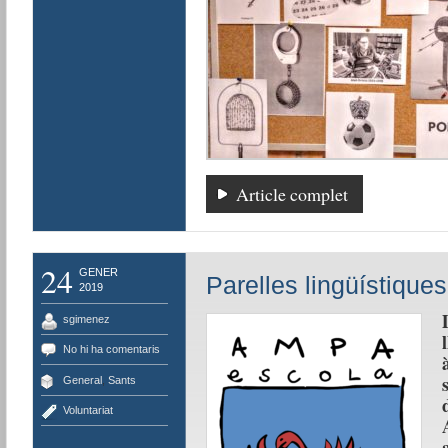
Article complet
24
GENER
Parelles lingüístiqu
2019
sgimenez
No hi ha comentaris
General
,
Sants
Voluntariat