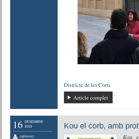
Districte de les Corts
Article complet
16
DESEMBRE
Kou el corb, amb prot
2019
Kou el
sgimenez