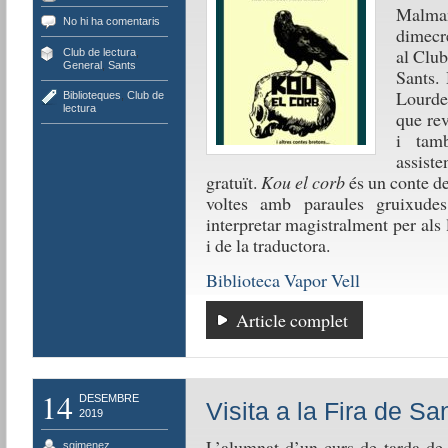
Malma
No hi ha comentaris
dimecr
al Club
Club de lectura
,
General
,
Sants
Sants. 
Lourde
Biblioteques
,
Club de
lectura
que rev
i tam
assist
gratuït.
Kou el corb
és un conte de
voltes amb paraules gruixude
interpretar magistralment per als 
i de la traductora.
Biblioteca Vapor Vell
Article complet
14
DESEMBRE
Visita a la Fira de Sa
2019
L’alumnat d’un curs de tarda d
sgimenez