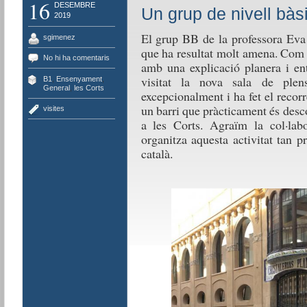
16
DESEMBRE
Un grup de nivell bàsi
2019
El grup BB de la professora Eva 
sgimenez
que ha resultat molt amena. Com 
No hi ha comentaris
amb una explicació planera i ent
visitat la nova sala de plen
B1
,
Ensenyament
,
General
,
les Corts
excepcionalment i ha fet el recorr
un barri que pràcticament és des
visites
a les Corts. Agraïm la col·lab
organitza aquesta activitat tan p
català.