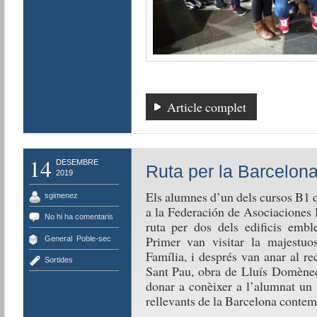
Article complet
14
DESEMBRE
Ruta per la Barcelon
2019
Els alumnes d’un dels cursos B1 
sgimenez
a la Federación de Asociaciones 
No hi ha comentaris
ruta per dos dels edificis embl
Primer van visitar la majestuo
General
,
Poble-sec
Família, i després van anar al re
Sortides
Sant Pau, obra de Lluís Domènech
donar a conèixer a l’alumnat un d
rellevants de la Barcelona contem