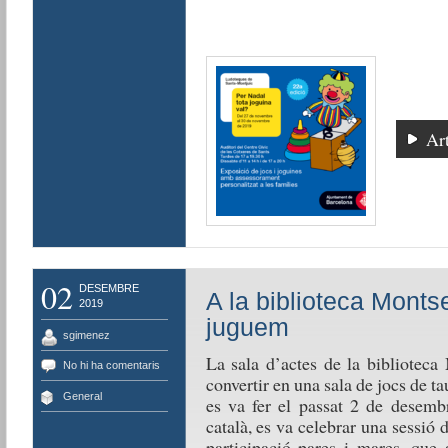
Art
02
DESEMBRE
A la biblioteca Monts
2019
juguem
sgimenez
La sala d’actes de la biblioteca
No hi ha comentaris
convertir en una sala de jocs de t
General
es va fer el passat 2 de desemb
català, es va celebrar una sessió 
participació pares i mares, que 