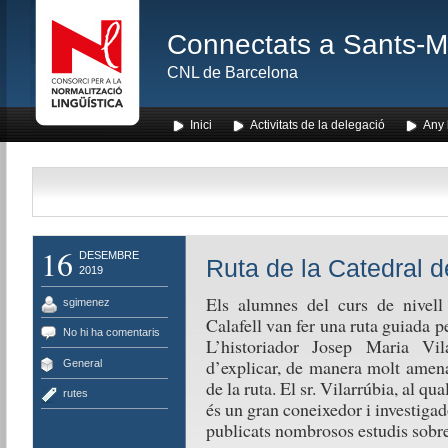
Connectats a Sants-Mon
CNL de Barcelona
Inici
Activitats de la delegació
Any l
16
DESEMBRE
Ruta de la Catedral d
2019
Els alumnes del curs de nivell
sgimenez
Calafell van fer una ruta guiada p
No hi ha comentaris
L’historiador Josep Maria Vila
d’explicar, de manera molt amena
General
de la ruta. El sr. Vilarrúbia, al 
rutes
és un gran coneixedor i investigado
publicats nombrosos estudis sobre