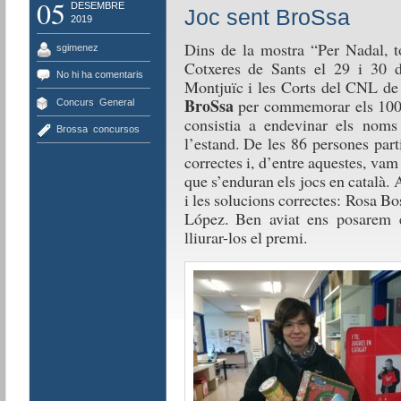
05
DESEMBRE
Joc sent BroSsa
2019
Dins de la mostra “Per Nadal, to
sgimenez
Cotxeres de Sants el 29 i 30 d
No hi ha comentaris
Montjuïc i les Corts del CNL de
BroSsa
per commemorar els 100 a
Concurs
,
General
consistia a endevinar els nom
Brossa
,
concursos
l’estand. De les 86 persones part
correctes i, d’entre aquestes, vam 
que s’enduran els jocs en català.
i les solucions correctes: Rosa B
López. Ben aviat ens posarem 
lliurar-los el premi.