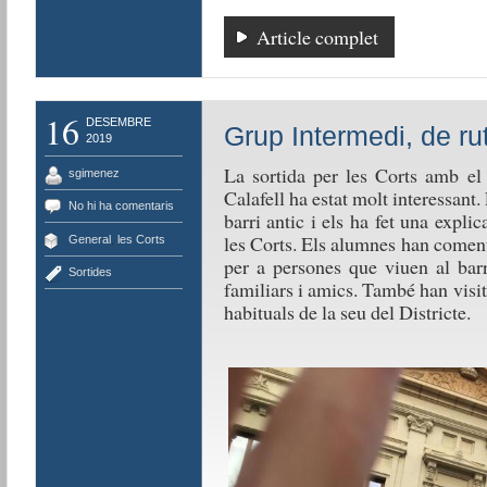
Article complet
16
DESEMBRE
Grup Intermedi, de rut
2019
La sortida per les Corts amb el
sgimenez
Calafell ha estat molt interessant. 
No hi ha comentaris
barri antic i els ha fet una expli
les Corts. Els alumnes han comenta
General
,
les Corts
per a persones que viuen al bar
Sortides
familiars i amics. També han visita
habituals de la seu del Districte.