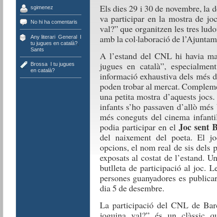
Els dies 29 i 30 de novembre, la 
sgimenez
va participar en la mostra de jo
No hi ha comentaris
val?” que organitzen les tres lud
amb la col·laboració de l’Ajuntam
Any literari
,
General
,
I
tu jugues en català?
,
Sants
A l’estand del CNL hi havia mat
jugues en català”, especialme
Brossa
,
I tu jugues
en català?
informació exhaustiva dels més d
poden trobar al mercat. Compleme
una petita mostra d’aquests jocs
infants s’ho passaven d’allò més 
més coneguts del cinema infantil
Joc sent 
podia participar en el
del naixement del poeta. El jo
opcions, el nom real de sis dels
exposats al costat de l’estand. U
butlleta de participació al joc. 
persones guanyadores es publicar
dia 5 de desembre.
La participació del CNL de Barc
joguina val?” és un clàssic q