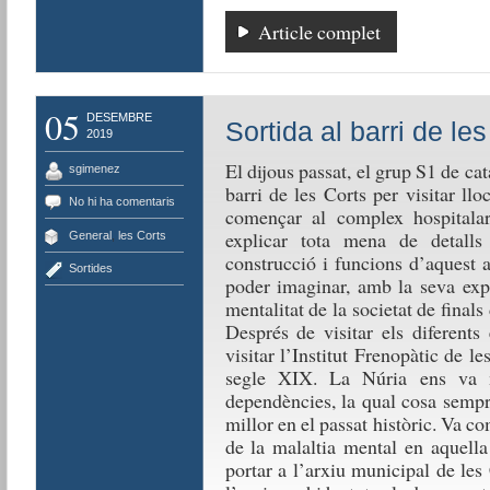
Article complet
05
DESEMBRE
Sortida al barri de le
2019
El dijous passat, el grup S1 de cat
sgimenez
barri de les Corts per visitar ll
No hi ha comentaris
començar al complex hospitalar
explicar tota mena de detalls
General
,
les Corts
construcció i funcions d’aquest 
Sortides
poder imaginar, amb la seva expl
mentalitat de la societat de final
Després de visitar els diferents
visitar l’Institut Frenopàtic de le
segle XIX. La Núria ens va mo
dependències, la qual cosa sempr
millor en el passat històric. Va co
de la malaltia mental en aquella 
portar a l’arxiu municipal de les