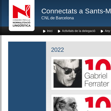
Connectats a Sants-Mon
CNL de Barcelona
Inici
Activitats de la delegació
Any l
2022