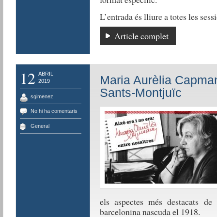
L’entrada és lliure a totes les sess
Article complet
12
ABRIL
Maria Aurèlia Capman
2019
Sants-Montjuïc
sgimenez
No hi ha comentaris
General
els aspectes més destacats de 
barcelonina nascuda el 1918.