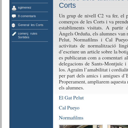
Corts
sgimenez
Un grup de nivell C2 va fer, el p
8 comentaris
comerços de les Corts i va prendr
General
,
les Corts
establiments visitats. A partir 
Àngels Orduña, els alumnes van re
comerç
,
rutes
,
Sortides
Pelut, Normafilms i Cal Pueyo,
activitats de normalització lin
d’escriure un article sobre la botig
es publicaran com a comentari al
delegacions de Sants-Montjuïc i 
los. Agraïm l’amabilitat i cordial
per part dels amics i amigues d’
Properament, ampliarem aquesta n
els alumnes.
El Gat Pelut
Cal Pueyo
Normafilms