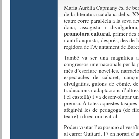
Maria Aurèlia Capmany és, de ben
de la literatura catalana del s. X
teatre corre paral·lela a la seva a
dona, assagista i divulgador
promotora cultural
, primer des d
i antifranquista; després, des de l
regidora de l’Ajuntament de Barc
També va ser una magnífica am
congressos internacionals per la
més d’escriure novel·les, narracion
espectacles de cabaret, cançons,
divulgatius, guions de còmic, de 
traduccions i adaptacions d’altres 
i el castellà) i va desenvolupar un
premsa. A totes aquestes tasques 
afegir-hi les de pedagoga (de filo
teatre) i directora teatral.
Podeu visitar l’exposició al vestí
al carrer Guitard, 17 en horari d’at