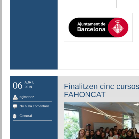
06
ABRIL
Finalitzen cinc cursos
2019
FAHONCAT
sgimenez
No hi ha comentaris
General