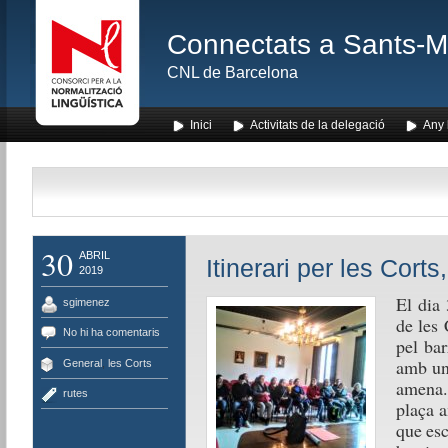
Connectats a Sants-Mon
CNL de Barcelona
Inici
Activitats de la delegació
Any l
30
ABRIL
Itinerari per les Corts
2019
El dia 
sgimenez
de les 
No hi ha comentaris
pel ba
amb una
General
,
les Corts
amena. 
rutes
plaça a
que esc