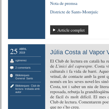
Nota de premsa
Districte de Sants-Montjuïc
Article complet
25
ABRIL
Júlia Costa al Vapor V
2019
El Club de lectura en català ha re
sgimenez
de
L’inici del capvespre
. Costa v
2 comentaris
culturals i fa vida de barri. Aque
veïnal, de contacte amb la gent q
Biblioteques
,
General
,
Sants
només en les seves novel·les sinó
Costa, tot i saber un niu de liter
Biblioteques
,
Club de
lectura
,
trobada amb
reposada, rebutja la grandiloqüènc
autor
de fàcil és molt difícil. El mes
Club de lectura. Comentarem poem
que no s’ho creu.