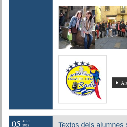
Art
05
ABRIL
Textos dels alumnes 
2019