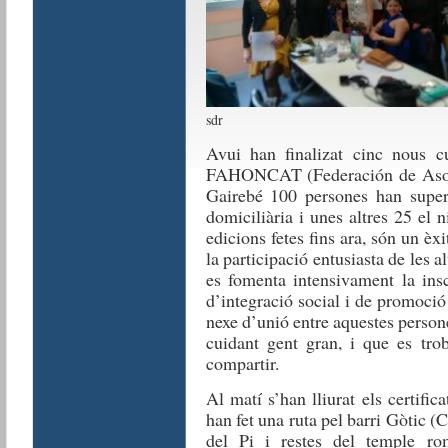
sdr
Avui han finalizat cinc nous cu
FAHONCAT (Federación de Asoci
Gairebé 100 persones han supera
domiciliària i unes altres 25 el 
edicions fetes fins ara, són un èxi
la participació entusiasta de les 
es fomenta intensivament la insc
d’integració social i de promoci
nexe d’unió entre aquestes persone
cuidant gent gran, i que es tro
compartir.
Al matí s’han lliurat els certifi
han fet una ruta pel barri Gòtic (
del Pi i restes del temple ro