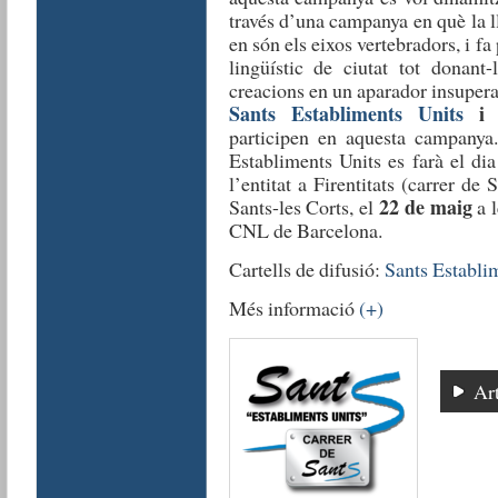
través d’una campanya en què la lle
en són els eixos vertebradors, i fa 
lingüístic de ciutat tot donant-
creacions en un aparador insupera
Sants Establiments Units
i 
participen en aquesta campanya
Establiments Units es farà el di
l’entitat a Firentitats (carrer de
22 de maig
Sants-les Corts, el
a l
CNL de Barcelona.
Cartells de difusió:
Sants Establi
Més informació
(+)
Art