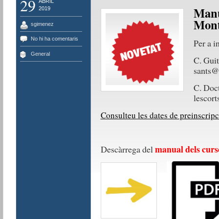
29
ABRIL
Man
2019
Montj
sgimenez
No hi ha comentaris
Per a i
General
C. Guit
sants@
C. Doct
lescort
Consulteu les dates de preinscripc
manual dels curs
Descàrrega del