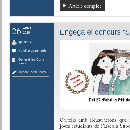
Article complet
26
ABRIL
Engega el concurs “Si
2019
sgimenez
No hi ha comentaris
General
,
les Corts
,
Sants
comerç
,
concursos
Cartells amb il·lustracions que
joves estudiants de l’Escola Supe