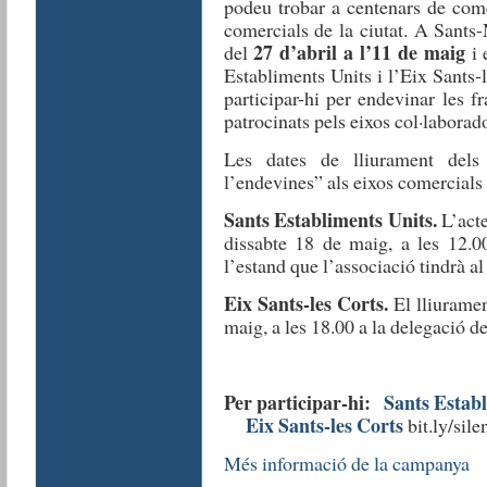
podeu trobar a centenars de come
comercials de la ciutat. A Sants-
27 d’abril a l’11 de maig
del
i 
Establiments Units i l’Eix Sants-
participar-hi per endevinar les 
patrocinats pels eixos col·laborado
Les dates de lliurament dels 
l’endevines” als eixos comercials 
Sants Establiments Units.
L’acte
dissabte 18 de maig, a les 12.00
l’estand que l’associació tindrà al
Eix Sants-les Corts.
El lliurame
maig, a les 18.00 a la delegació 
Per participar-hi:
Sants Estab
Eix Sants-les Corts
bit.ly/sil
Més informació de la campanya