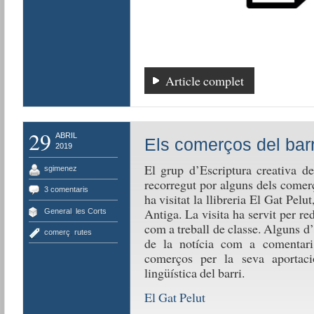
Article complet
29
ABRIL
Els comerços del barr
2019
El grup d’Escriptura creativa d
sgimenez
recorregut por alguns dels comerç
3 comentaris
ha visitat la llibreria El Gat Pelu
Antiga. La visita ha servit per re
General
,
les Corts
com a treball de classe. Alguns d’
comerç
,
rutes
de la notícia com a comentari.
comerços per la seva aportació
lingüística del barri.
El Gat Pelut