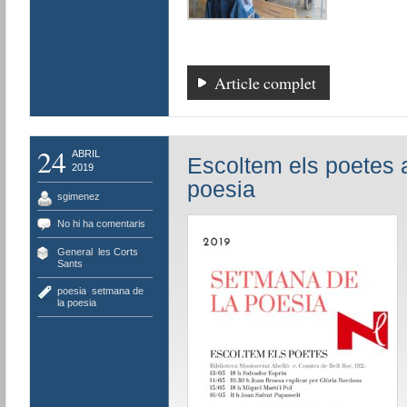
Article complet
24
ABRIL
Escoltem els poetes 
2019
poesia
sgimenez
No hi ha comentaris
General
,
les Corts
,
Sants
poesia
,
setmana de
la poesia