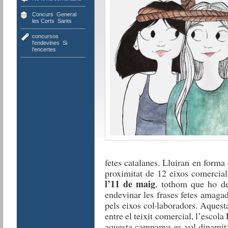
Concurs
,
General
,
les Corts
,
Sants
concursos
,
l'endevines
,
Si
l'encertes
fetes catalanes. Lluiran en forma
proximitat de 12 eixos comercial
l’11 de maig
, tothom que ho de
endevinar les frases fetes amaga
pels eixos col·laboradors. Aquesta
entre el teixit comercial, l’esco
aquesta campanya es vol dinamitz