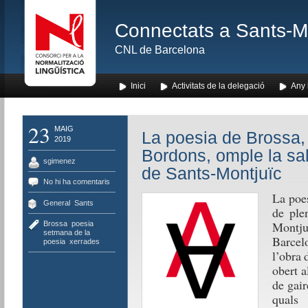
Connectats a Sants-Mon
CNL de Barcelona
Inici
Activitats de la delegació
Any l
23
MAIG
La poesia de Brossa, 
2019
Bordons, omple la sal
sgimenez
de Sants-Montjuïc
No hi ha comentaris
La poe
General
,
Sants
de ple
Montjuï
Brossa
,
poesia
,
setmana de la
Barcel
poesia
,
xerrades
l’obra 
obert a
de gair
quals