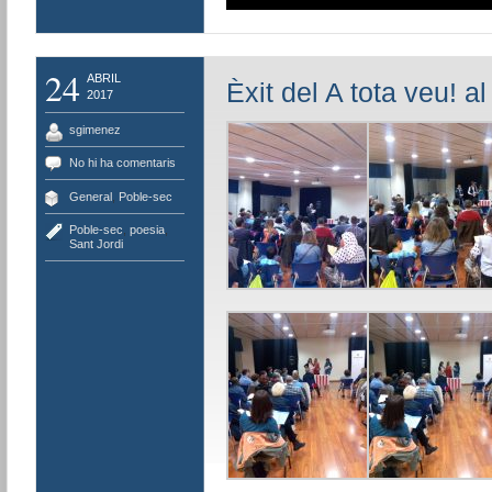
24
ABRIL
Èxit del A tota veu! a
2017
sgimenez
No hi ha comentaris
General
,
Poble-sec
Poble-sec
,
poesia
,
Sant Jordi