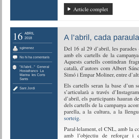
Article complet
16
ABRIL
A l’abril, cada paraul
2018
Del 16 al 29 d’abril, les parade
sgimenez
amb els cartells de la campanya 
No hi ha comentaris
Aquests cartells contindran frag
català, d’autors com Albert Sánc
"A l'abril..."
,
General
,
Hostafrancs
,
La
Simó i Empar Moliner, entre d’alt
Marina
,
les Corts
,
Sants
Els cartells seran la base d’un s
Sant Jordi
s’articularà a través d’Instagr
d’abril, els participants hauran 
dels cartells de la campanya aco
parella, a la cultura, a la llen
sorteig
.
Paral·lelament, el CNL, amb la c
amb l’objectiu de reforçar i