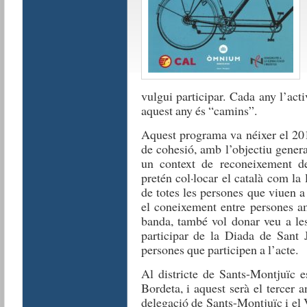
vulgui participar. Cada any l’acti
aquest any és “camins”.
Aquest programa va néixer el 201
de cohesió, amb l’objectiu gener
un context de reconeixement del
pretén col·locar el català com la
de totes les persones que viuen a
el coneixement entre persones am
banda, també vol donar veu a les
participar de la Diada de Sant J
persones que participen a l’acte.
Al districte de Sants-Montjuïc e
Bordeta, i aquest serà el tercer 
delegació de Sants-Montjuïc i el