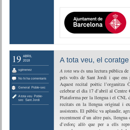
19
ABRIL
A tota veu, el coratge
2018
A tota veu
és una lectura pública de 
sgimenez
pels volts de Sant Jordi i que ens
No hi ha comentaris
Aquest recital poètic l’organitz
General
,
Poble-sec
celebrar el dia 17 d’abril al Centre
Plataforma per la llengua i el CNL 
A tota veu
,
Poble-
sec
,
Sant Jordi
recitats en la llengua original i e
assistents. El públic va aplaudir, ag
recentment d’un altre país, llengua 
d’esforç allò que per a ells repre