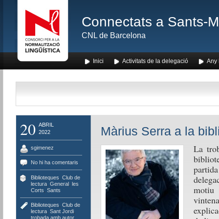
Connectats a Sants-Mon
CNL de Barcelona
Inici
Activitats de la delegació
Any l
20
ABRIL
Màrius Serra a la bibl
2022
La tro
sgimenez
bibliot
No hi ha comentaris
partid
delega
Biblioteques
,
Club de
lectura
,
General
,
les
motiu
Corts
,
Sants
vintena
Biblioteques
,
Club de
explica
lectura
,
Sant Jordi
,
trobada amb autor