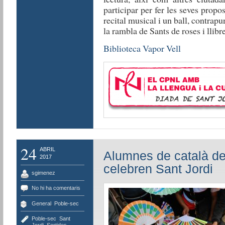
participar per fer les seves propo
recital musical i un ball, contrap
la rambla de Sants de roses i llibre
Biblioteca Vapor Vell
24
ABRIL
Alumnes de català de
2017
celebren Sant Jordi
sgimenez
No hi ha comentaris
General
,
Poble-sec
Poble-sec
,
Sant