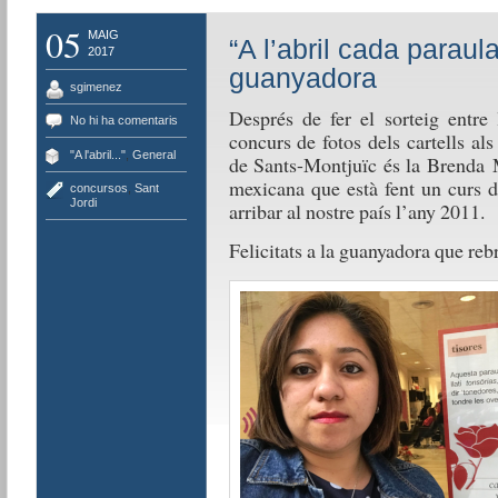
05
MAIG
“A l’abril cada paraula
2017
guanyadora
sgimenez
Després de fer el sorteig entre 
No hi ha comentaris
concurs de fotos dels cartells al
"A l'abril..."
,
General
de Sants-Montjuïc és la Brenda 
mexicana que està fent un curs d
concursos
,
Sant
Jordi
arribar al nostre país l’any 2011.
Felicitats a la guanyadora que reb