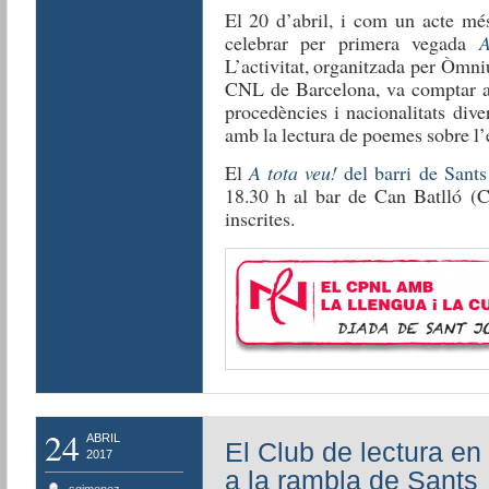
El 20 d’abril, i com un acte més
celebrar per primera vegada
A
L’activitat, organitzada per Òmni
CNL de Barcelona, va comptar am
procedències i nacionalitats div
amb la lectura de poemes sobre l’e
El
A tota veu!
del barri de Sants
18.30 h al bar de Can Batlló (Co
inscrites.
24
ABRIL
El Club de lectura en
2017
a la rambla de Sants
sgimenez