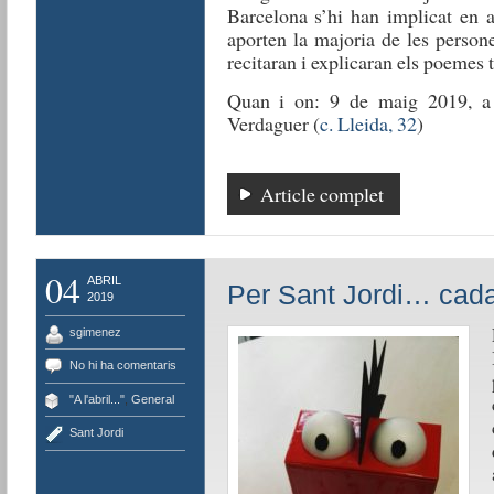
Barcelona s’hi han implicat en 
aporten la majoria de les person
recitaran i explicaran els poemes t
Quan i on: 9 de maig 2019, a 
Verdaguer (
c. Lleida, 32
)
Article complet
04
ABRIL
Per Sant Jordi… cada 
2019
sgimenez
No hi ha comentaris
"A l'abril..."
,
General
Sant Jordi