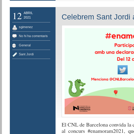
12
ABRIL
Celebrem Sant Jordi
2021
sgimenez
No hi ha comentaris
General
Sant Jordi
El CNL de Barcelona convida la ci
al concurs #enamoram2021, que 