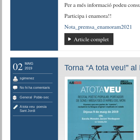
Per a més informació podeu consu
Participa i enamora!!
Nota_premsa_enamoram2021
Article complet
02
MAIG
Torna “A tota veu!” al
2019
sgimenez
No hi ha comentaris
General
,
Poble-sec
A tota veu
,
poesia
,
Sant Jordi