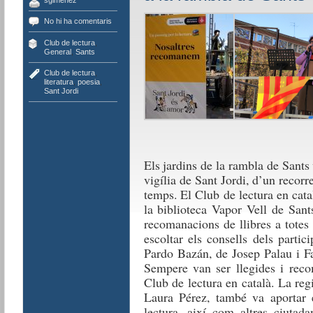
No hi ha comentaris
Club de lectura
,
General
,
Sants
Club de lectura
,
literatura
,
poesia
,
Sant Jordi
Els jardins de la rambla de Sants 
vigília de Sant Jordi, d’un recorre
temps. El Club de lectura en cat
la biblioteca Vapor Vell de Sant
recomanacions de llibres a totes
escoltar els consells dels parti
Pardo Bazán, de Josep Palau i F
Sempere van ser llegides i recom
Club de lectura en català. La reg
Laura Pérez, també va aportar 
lectura, així com altres ciutad