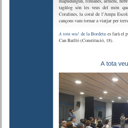
mapudungun, romanès, armeni, hebreu,
tagàlog són les veus del món que
Coralines, la coral de l’Ampa Escol
cançons vam tornar a viatjar per terre
A tota veu!
de la Bordeta
es farà el p
Can Batlló (Constitució, 18).
A tota ve