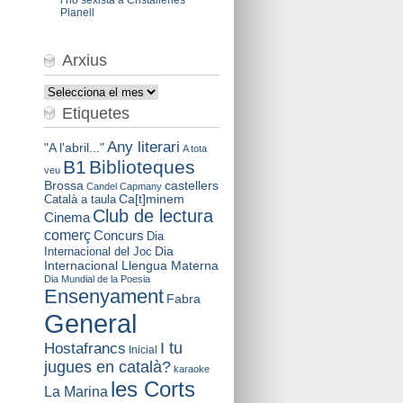
Planell
Arxius
Arxius
Etiquetes
Any literari
"A l'abril..."
A tota
B1
Biblioteques
veu
Brossa
castellers
Candel
Capmany
Català a taula
Ca[t]minem
Club de lectura
Cinema
comerç
Concurs
Dia
Dia
Internacional del Joc
Internacional Llengua Materna
Dia Mundial de la Poesia
Ensenyament
Fabra
General
I tu
Hostafrancs
Inicial
jugues en català?
karaoke
les Corts
La Marina