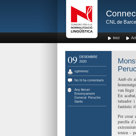
Connect
CNL de Barce
Inici
Act
09
DESEMBRE
Monst
2020
Peru
sgimenez
Amb els al
No hi ha comentaris
homenatge 
van llegir
Any literari
,
Ensenyament
,
En acabat,
General
,
Perucho
,
tatuador i
Sants
fantàstic il
Per crear 
parella d
extremitat
tenien – p