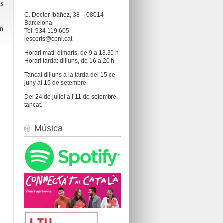
ns
C. Doctor Ibáñez, 38 – 08014
Barcelona
en
Tel. 934 119 605 –
lescorts@cpnl.cat –
Horari matí: dimarts, de 9 a 13.30 h
Horari tarda: dilluns, de 16 a 20 h
Tancat dilluns a la tarda del 15 de
juny al 15 de setembre
Del 24 de juliol a l’11 de setembre,
tancat.
Música