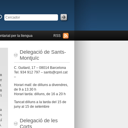
ntariat per la llengua
RSS
Delegació de Sants-
Montjuïc
C. Guitard, 17 – 08014 Barcelona
Tel. 934 912 797 – sants@cpnl.cat
un
–
er
r.
Horari matí: de dilluns a divendres,
un
de 9 a 13.30 h
Horari tarda: dilluns, de 16 a 20 h
ri
Tancat dilluns a la tarda del 15 de
juny al 15 de setembre
da
es
xí
Delegació de les
ó.
Corts