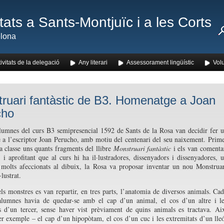
ats a Sants-Montjuïc i a les Corts
lona
ivitats de la delegació
Any literari
Assessorament lingüístic
Volu
ruari fantàstic de B3. Homenatge a Joan
cho
umnes del curs B3 semipresencial 1592 de Sants de la Rosa van decidir fer 
a l’escriptor Joan Perucho, amb motiu del centenari del seu naixement. Prim
 a classe uns quants fragments del llibre
Monstruari fantàstic
i els van comenta
 i aprofitant que al curs hi ha il·lustradores, dissenyadors i dissenyadores, 
 molts afeccionats al dibuix, la Rosa va proposar inventar un nou Monstrua
·lustrat.
els monstres es van repartir, en tres parts, l’anatomia de diversos animals. Ca
’alumnes havia de quedar-se amb el cap d’un animal, el cos d’un altre i l
s d’un tercer, sense haver vist prèviament de quins animals es tractava. Ai
er exemple – el cap d’un hipopòtam, el cos d’un cuc i les extremitats d’un lle