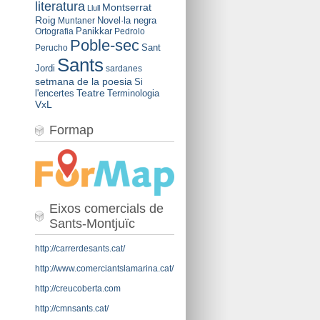
literatura
Montserrat
Llull
Roig
Novel·la negra
Muntaner
Panikkar
Ortografia
Pedrolo
Poble-sec
Sant
Perucho
Sants
Jordi
sardanes
setmana de la poesia
Si
Teatre
l'encertes
Terminologia
VxL
Formap
Eixos comercials de
Sants-Montjuïc
http://carrerdesants.cat/
http://www.comerciantslamarina.cat/
http://creucoberta.com
http://cmnsants.cat/