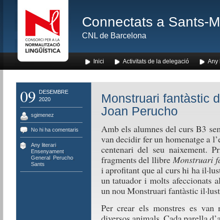
Connectats a Sants-Mon
CNL de Barcelona
Inici
Activitats de la delegació
Any l
09
DESEMBRE
Monstruari fantàstic
2020
Joan Perucho
sgimenez
Amb els alumnes del curs B3 sem
No hi ha comentaris
van decidir fer un homenatge a l
Any literari
,
centenari del seu naixement. Pr
Ensenyament
,
fragments del llibre
Monstruari f
General
,
Perucho
,
Sants
i aprofitant que al curs hi ha il·l
un tatuador i molts afeccionats a
un nou Monstruari fantàstic il·lust
Per crear els monstres es van re
diversos animals. Cada parella d