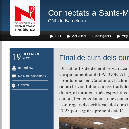
Connectats a Sants-Mon
CNL de Barcelona
Inici
Activitats de la delegació
Any l
19
DESEMBRE
Final de curs dels c
2022
Dissabte 17 de desembre van acaba
mmartinezr
conjuntament amb FAHONCAT (F
No hi ha comentaris
Hondureñas en Cataluña). L’alumn
on no hi van faltar danses tradici
General
dubte, el moment més especial va 
cantar, ben engalanats, unes canç
l’entrega dels certificats del curs
2023 per seguir aprenent català.