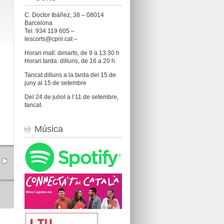
C. Doctor Ibáñez, 38 – 08014
Barcelona
Tel. 934 119 605 –
lescorts@cpnl.cat –
Horari matí: dimarts, de 9 a 13.30 h
Horari tarda: dilluns, de 16 a 20 h
Tancat dilluns a la tarda del 15 de
juny al 15 de setembre
Del 24 de juliol a l’11 de setembre,
tancat.
Música