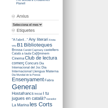
Planell
Arxius
Arxius
Etiquetes
Any literari
"A l'abril..."
A tota
B1
Biblioteques
veu
Brossa
castellers
Candel
Capmany
Català a taula
Ca[t]minem
Club de lectura
Cinema
comerç
Concurs
Dia
Dia
Internacional del Joc
Internacional Llengua Materna
Dia Mundial de la Poesia
Ensenyament
Fabra
General
I tu
Hostafrancs
Inicial
jugues en català?
karaoke
les Corts
La Marina