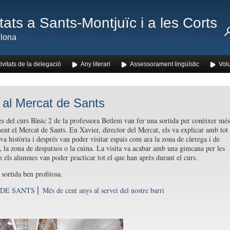
ats a Sants-Montjuïc i a les Corts
lona
ivitats de la delegació
Any literari
Assessorament lingüístic
Volu
a al Mercat de Sants
s del curs Bàsic 2 de la professora Betlem van fer una sortida per conèixer més
nt el Mercat de Sants. En Xavier, director del Mercat, els va explicar amb tot
eva història i després van poder visitar espais com ara la zona de càrrega i de
, la zona de despatxos o la cuina. La visita va acabar amb una gimcana per les
n els alumnes van poder practicar tot el que han après durant el curs.
 sortida ben profitosa.
 SANTS ⎢ Més de cent anys al servei del nostre barri