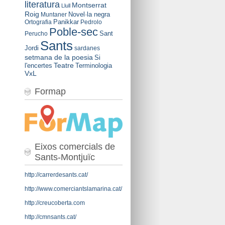
literatura
Montserrat
Llull
Roig
Novel·la negra
Muntaner
Panikkar
Ortografia
Pedrolo
Poble-sec
Sant
Perucho
Sants
Jordi
sardanes
setmana de la poesia
Si
Teatre
l'encertes
Terminologia
VxL
Formap
Eixos comercials de
Sants-Montjuïc
http://carrerdesants.cat/
http://www.comerciantslamarina.cat/
http://creucoberta.com
http://cmnsants.cat/