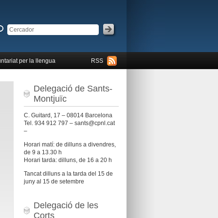
ntariat per la llengua
RSS
Delegació de Sants-
Montjuïc
C. Guitard, 17 – 08014 Barcelona
Tel. 934 912 797 – sants@cpnl.cat
–
Horari matí: de dilluns a divendres,
de 9 a 13.30 h
Horari tarda: dilluns, de 16 a 20 h
Tancat dilluns a la tarda del 15 de
juny al 15 de setembre
Delegació de les
Corts