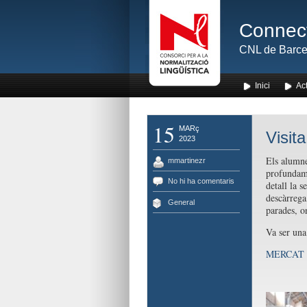
Connect
CNL de Barce
Inici
Act
15
MARç
Visit
2023
Els alumne
mmartinezr
profundame
No hi ha comentaris
detall la s
descàrrega
General
parades, o
Va ser una
MERCAT DE