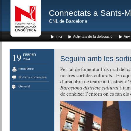
Connectats a Sants-Mon
CNL de Barcelona
Inici
Activitats de la delegació
Any l
19
FEBRER
Seguim amb les sortid
2024
Per tal de fomentar l’ús oral del c
mmartinezr
nostres sortides culturals. En aqu
No hi ha comentaris
d’una obra de teatre al Casinet d
Barcelona districte cultural
i tam
General
de conèixer l’entorn on es fan els 