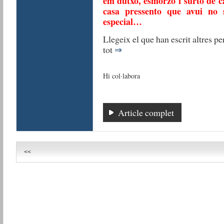
em dutxo, esmorzo i surto de c
casa pressento que avui no
especial…
Llegeix el que han escrit altres per
tot
⇒
Hi col·labora
Article complet
<<