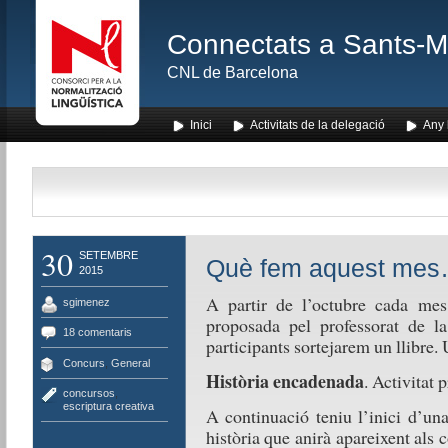
Connectats a Sants-Mon
CNL de Barcelona
Inici
Activitats de la delegació
Any l
30
SETEMBRE
Què fem aquest mes
2015
A partir de l’octubre cada mes 
sgimenez
proposada pel professorat de la
18 comentaris
participants sortejarem un llibre.
Concurs
,
General
Història encadenada
. Activitat
concursos
,
escriptura creativa
A continuació teniu l’inici d’un
història que anirà apareixent als 