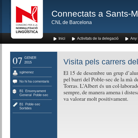
Connectats a Sants-Mon
CNL de Barcelona
Inici
Activitats de la delegació
Any l
07
GENER
Visita pels carrers de
2015
El 15 de desembre un grup d’alum
sgimenez
pel barri del Poble-sec de la mà de
No hi ha comentaris
Torras. L’Albert és un col·labora
sempre, de manera amena i distesa
B1
,
Ensenyament
,
General
,
Poble-sec
va valorar molt positivament.
B1
,
Poble-sec
,
Sortides