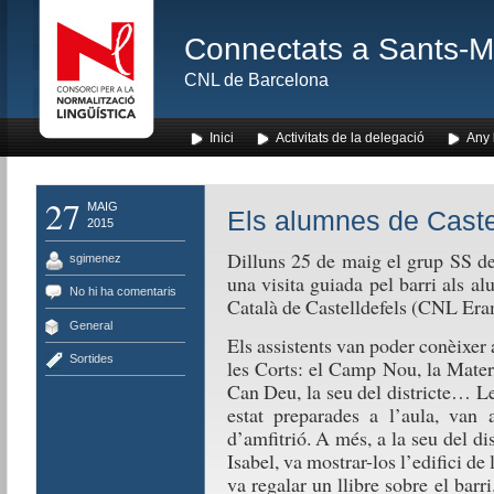
Connectats a Sants-Mon
CNL de Barcelona
Inici
Activitats de la delegació
Any l
27
MAIG
Els alumnes de Castel
2015
Dilluns 25 de maig el grup SS de
sgimenez
una visita guiada pel barri als a
No hi ha comentaris
Català de Castelldefels (CNL Er
General
Els assistents van poder conèixer 
Sortides
les Corts: el Camp Nou, la Mater
Can Deu, la seu del districte… Le
estat preparades a l’aula, van 
d’amfitrió. A més, a la seu del di
Isabel, va mostrar-los l’edifici de 
va regalar un llibre sobre el barr