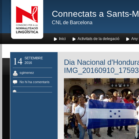
Connectats a Sants-Mon
CNL de Barcelona
Inici
Activitats de la delegació
Any l
14
SETEMBRE
Dia Nacional d’Hondur
2016
IMG_20160910_17593
sgimenez
No hi ha comentaris