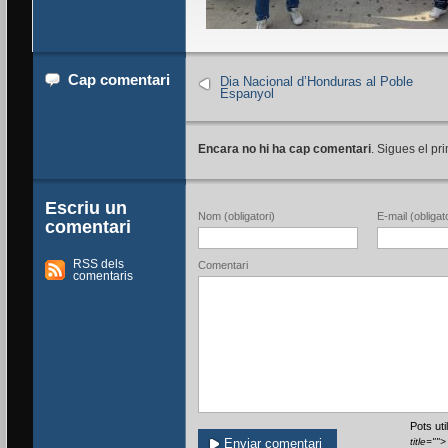
Cap comentari
Dia Nacional d’Honduras al Poble
Espanyol
Encara no hi ha cap comentari
. Sigues el pri
Escriu un
Nom (obligatori)
E-mail (obligato
comentari
RSS dels
Comentari
comentaris
Pots ut
title=""