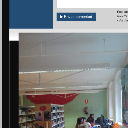
Pots ut
title=""
<del da