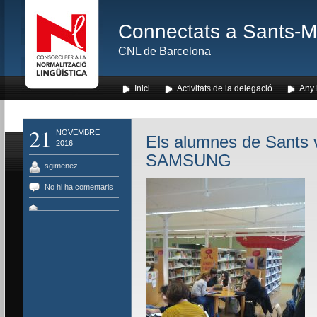
Connectats a Sants-Mon
CNL de Barcelona
Inici
Activitats de la delegació
Any l
21
NOVEMBRE
Els alumnes de Sants v
2016
SAMSUNG
sgimenez
No hi ha comentaris