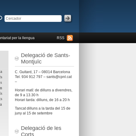
ntariat per la llengua
RSS
Delegació de Sants-
Montjuïc
la
C. Guitard, 17 – 08014 Barcelona
és
Tel. 934 912 797 – sants@cpnl.cat
ls
–
en
Horari matí: de dilluns a divendres,
ls
de 9 a 13.30 h
ts
Horari tarda: dilluns, de 16 a 20 h
la
Tancat dilluns a la tarda del 15 de
juny al 15 de setembre
Delegació de les
Corts