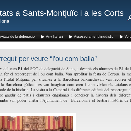
ats a Sants-Montjuïc i a les Corts
lona
ivitats de la delegació
Any literari
Assessorament lingüístic
Volu
regut per veure “l’ou com balla”
s del curs B1 del SOC de delegació de Sants, i després els alumnes de B1 de 
n fer el recorregut de l’ou com balla. Van aprofitar la festa de Corpus, la m
a l’Edat Mitjana, per situar-se a la Barcelona baixmedieval; van recórrer e
 la Barcelona gòtica i es van imaginar com eren i com vivien els catalans 
ode de la història. La visita a la Catedral i als diferents edificis del recorregut e
e gaudir de patis i claustres engalanats i conèixer la història dels diferen
També van poder visitar l’Ajuntament de Barcelona i el bestiari històric de 