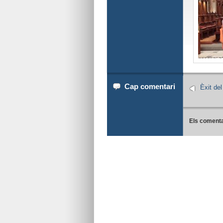
Cap comentari
Èxit de
Els comenta