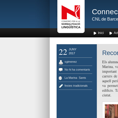
Connect
CNL de Barce
Inici
Act
22
JUNY
Recor
2017
Els alumne
sgimenez
Marina, va
No hi ha comentaris
important 
carrers de
La Marina
,
Sants
aquell perí
va permetr
festes tradicionals
edificis. 
ciutat.