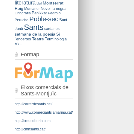
literatura
Montserrat
Llull
Roig
Novel·la negra
Muntaner
Panikkar
Ortografia
Pedrolo
Poble-sec
Sant
Perucho
Sants
Jordi
sardanes
setmana de la poesia
Si
Teatre
l'encertes
Terminologia
VxL
Formap
Eixos comercials de
Sants-Montjuïc
http://carrerdesants.cat/
http://www.comerciantslamarina.cat/
http://creucoberta.com
http://cmnsants.cat/