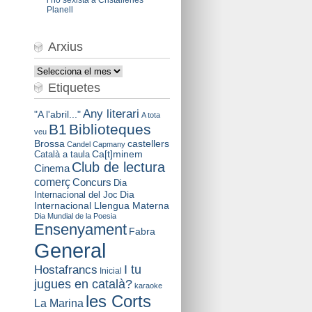
Planell
Arxius
Arxius
Etiquetes
Any literari
"A l'abril..."
A tota
B1
Biblioteques
veu
Brossa
castellers
Candel
Capmany
Català a taula
Ca[t]minem
Club de lectura
Cinema
comerç
Concurs
Dia
Dia
Internacional del Joc
Internacional Llengua Materna
Dia Mundial de la Poesia
Ensenyament
Fabra
General
I tu
Hostafrancs
Inicial
jugues en català?
karaoke
les Corts
La Marina