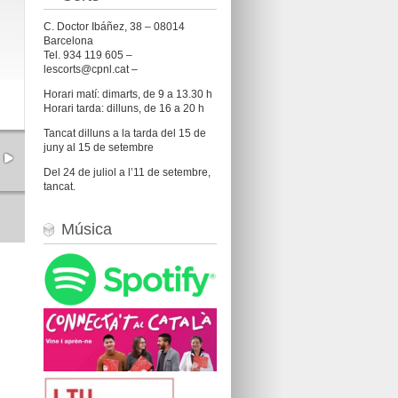
C. Doctor Ibáñez, 38 – 08014
Barcelona
Tel. 934 119 605 –
lescorts@cpnl.cat –
Horari matí: dimarts, de 9 a 13.30 h
Horari tarda: dilluns, de 16 a 20 h
Tancat dilluns a la tarda del 15 de
juny al 15 de setembre
Del 24 de juliol a l’11 de setembre,
tancat.
Música