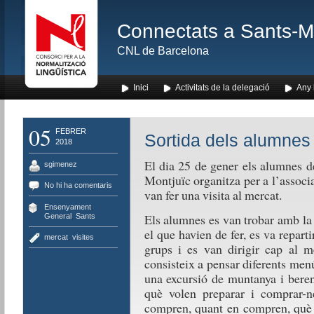
Connectats a Sants-Mon
CNL de Barcelona
Inici
Activitats de la delegació
Any l
05
FEBRER
Sortida dels alumnes 
2018
El dia 25 de gener els alumnes d
sgimenez
Montjuïc organitza per a l’assoc
No hi ha comentaris
van fer una visita al mercat.
Ensenyament
,
Els alumnes es van trobar amb la 
General
,
Sants
el que havien de fer, es va reparti
mercat
,
visites
grups i es van dirigir cap al me
consisteix a pensar diferents men
una excursió de muntanya i beren
què volen preparar i comprar-n
compren, quant en compren, què v