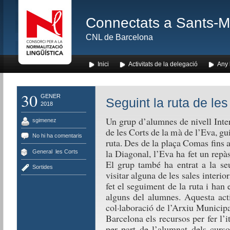
Connectats a Sants-Mon
CNL de Barcelona
Inici
Activitats de la delegació
Any l
30
GENER
Seguint la ruta de les
2018
Un grup d’alumnes de nivell Interm
sgimenez
de les Corts de la mà de l’Eva, g
No hi ha comentaris
ruta. Des de la plaça Comas fins a
la Diagonal, l’Eva ha fet un repàs
General
,
les Corts
El grup també ha entrat a la seu
Sortides
visitar alguna de les sales interio
fet el seguiment de la ruta i han 
alguns del alumnes. Aquesta acti
col·laboració de l’Arxiu Municipa
Barcelona els recursos per fer l’i
per part de l’alumnat dels curs