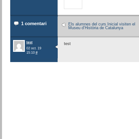
1 comentari
Els alumnes del curs Inicial visiten el
Museu d’Història de Catalunya
test
test
02 oct. 19
15:10
#