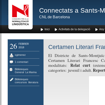
Connectats a Sants-Mon
CNL de Barcelona
Inici
Activitats de la delegació
Any l
26
FEBRER
Certamen Literari Fr
2018
El Districte de Sants-Montjuï
sgimenez
Certamen Literari Francesc C
1 comentari
Relat curt
modalitats:
(exte
Report
categories: juvenil i adult.
Biblioteques
,
General
,
La Marina
Biblioteques
,
concursos
,
literatura