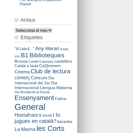
Planell
Arxius
Arxius
Etiquetes
Any literari
"A l'abril..."
A tota
B1
Biblioteques
veu
Brossa
castellers
Candel
Capmany
Català a taula
Ca[t]minem
Club de lectura
Cinema
comerç
Concurs
Dia
Dia
Internacional del Joc
Internacional Llengua Materna
Dia Mundial de la Poesia
Ensenyament
Fabra
General
I tu
Hostafrancs
Inicial
jugues en català?
karaoke
les Corts
La Marina