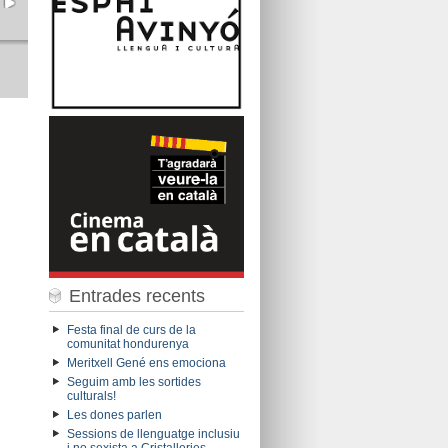
Entrades recents
Festa final de curs de la
comunitat hondurenya
Meritxell Gené ens emociona
Seguim amb les sortides
culturals!
Les dones parlen
Sessions de llenguatge inclusiu
i no sexista a Cristalleries