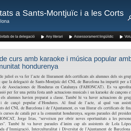
ats a Sants-Montjuïc i a les Corts
lona
ivitats de la delegació
Any literari
Assessorament lingüístic
Volu
 de curs amb karaoke i música popular am
munitat hondurenya
e juliol es va fer l’acte de lliurament dels certificats als alumnes dels sis gru
e que la delegació de Sants-Montjuïc del CNL de Barcelona ha impartit per a 
n de Asociaciones de Honduras en Catalunya (FAHONCAT). Es va aprofita
asió per fer una petita festa amb actuacions musicals i un karaoke de cançons 
 els alumnes havien preparat a classe. També hi va haver actuacions de gru
s i de cançó popular d’Hondures. Al final de l’acte, al qual van assist
nts del CNL de Barcelona i de l’Ajuntament, es van lliurar els certificats de fin
ls cursos de català per a la comunitat hondurenya, segons paraules del preside
ONCAT, Jorge Irias, “serveixen per obrir noves oportunitats a les person
es”. També hi va haver paraules d’ànim cap als assistents de Lola Lópe
da d’Immigració, Interculturalitat i Diversitat de l’Ajuntament de Barcelona