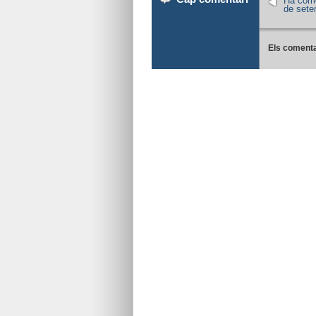
Ha come
de sete
Els comenta