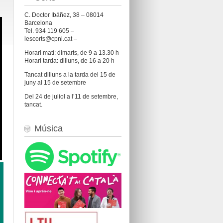
C. Doctor Ibáñez, 38 – 08014
Barcelona
Tel. 934 119 605 –
lescorts@cpnl.cat –
Horari matí: dimarts, de 9 a 13.30 h
Horari tarda: dilluns, de 16 a 20 h
Tancat dilluns a la tarda del 15 de
juny al 15 de setembre
Del 24 de juliol a l’11 de setembre,
tancat.
Música