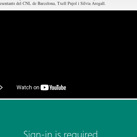
resentants del CNL de Barcelona, Txell Pujol i Sílvia Aregall.