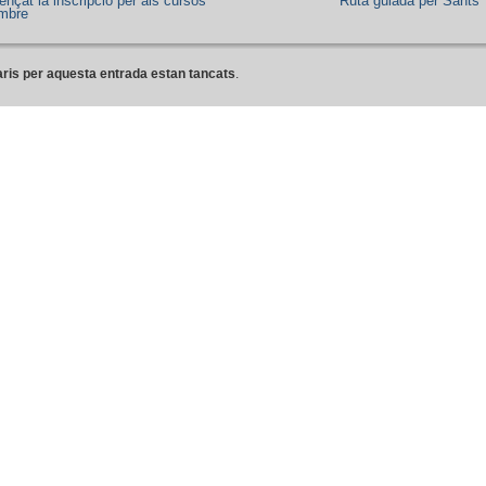
nçat la inscripció per als cursos
Ruta guiada per Sants
mbre
ris per aquesta entrada estan tancats
.