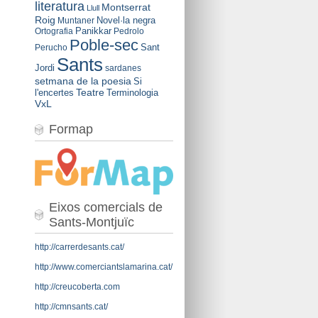
literatura
Montserrat
Llull
Roig
Novel·la negra
Muntaner
Panikkar
Ortografia
Pedrolo
Poble-sec
Sant
Perucho
Sants
Jordi
sardanes
setmana de la poesia
Si
Teatre
l'encertes
Terminologia
VxL
Formap
Eixos comercials de
Sants-Montjuïc
http://carrerdesants.cat/
http://www.comerciantslamarina.cat/
http://creucoberta.com
http://cmnsants.cat/