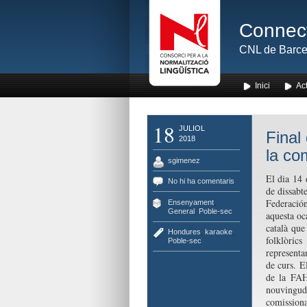
Connect
CNL de Barce
Inici
Act
18
JULIOL
Final
2018
la co
sgimenez
El dia 14 d
No hi ha comentaris
de dissabt
Federació
Ensenyament
,
General
,
Poble-sec
aquesta oc
català que
Hondures
,
karaoke
,
folklòric
Poble-sec
representa
de curs. E
de la FAH
nouvingud
comissiona