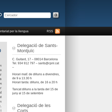
ntariat per la llengua
RSS
Delegació de Sants-
b
Montjuïc
C. Guitard, 17 – 08014 Barcelona
Tel. 934 912 797 – sants@cpnl.cat
ps
–
la
r
Horari matí: de dilluns a divendres,
en
de 9 a 13.30 h
Horari tarda: dilluns, de 16 a 20 h
ps
ir
Tancat dilluns a la tarda del 15 de
al
juny al 15 de setembre
nt
es
Delegació de les
z,
 i
Corts