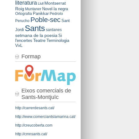
literatura
Montserrat
Llull
Roig
Novel·la negra
Muntaner
Panikkar
Ortografia
Pedrolo
Poble-sec
Sant
Perucho
Sants
Jordi
sardanes
setmana de la poesia
Si
Teatre
l'encertes
Terminologia
VxL
Formap
Eixos comercials de
Sants-Montjuïc
http://carrerdesants.cat/
http://www.comerciantslamarina.cat/
http://creucoberta.com
http://cmnsants.cat/