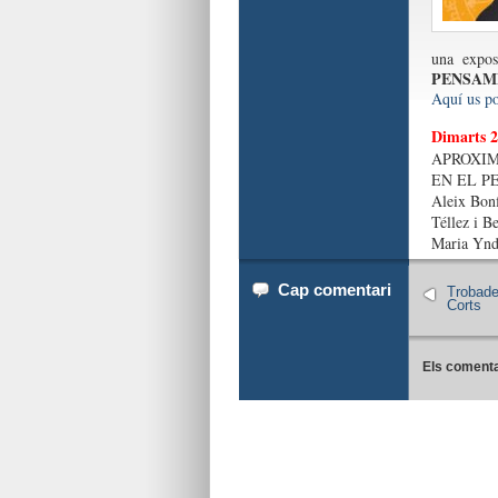
una expos
PENSAM
Aquí us po
Dimarts 
APROXIM
EN EL P
Aleix Bonf
Téllez i B
Maria Ynd
Cap comentari
Trobade
Corts
Els comenta