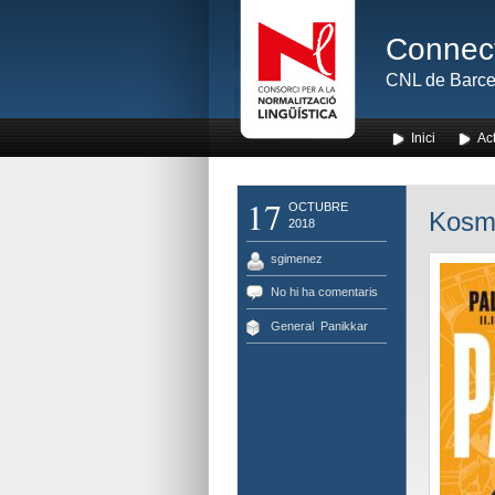
Connect
CNL de Barce
Inici
Act
17
OCTUBRE
Kosmo
2018
sgimenez
No hi ha comentaris
General
,
Panikkar