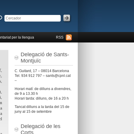
ntariat per la llengua
RSS
Delegació de Sants-
Montjuïc
,
C. Guitard, 17 – 08014 Barcelona
c,
Tel. 934 912 797 – sants@cpnl.cat
s,
–
Horari matí: de dilluns a divendres,
t,
de 9 a 13.30 h
,
Horari tarda: dilluns, de 16 a 20 h
n
Tancat dilluns a la tarda del 15 de
a
juny al 15 de setembre
a
el
Delegació de les
Corts
la