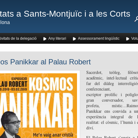
ats a Sants-Montjuïc i a les Corts
lona
ivitats de la delegació
Any literari
Assessorament lingüístic
Volu
s Panikkar al Palau Robert
Sacerdot, teòleg, filòsof
acadèmic, intel·lectual críti
far del diàleg interreligió
conferenciant,
escriptor prolífic i poliglo
gran conversador, savi
profeta, místic…Raimo
Panikkar ens convida a un
experiència integral de l
realitat: el còsmic, l’humà i 
diví.
El Palau Robert s’uneix a 