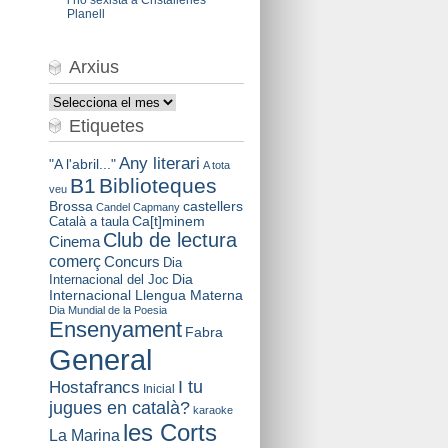
Planell
Arxius
Arxius
Etiquetes
Any literari
"A l'abril..."
A tota
B1
Biblioteques
veu
Brossa
castellers
Candel
Capmany
Català a taula
Ca[t]minem
Club de lectura
Cinema
comerç
Concurs
Dia
Dia
Internacional del Joc
Internacional Llengua Materna
Dia Mundial de la Poesia
Ensenyament
Fabra
General
I tu
Hostafrancs
Inicial
jugues en català?
karaoke
les Corts
La Marina