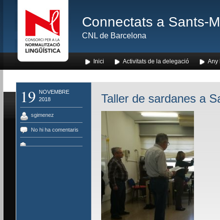
Connectats a Sants-Mon
CNL de Barcelona
Inici
Activitats de la delegació
Any l
19
NOVEMBRE
Taller de sardanes a S
2018
sgimenez
No hi ha comentaris