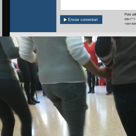
Pots ut
title=""
<del da